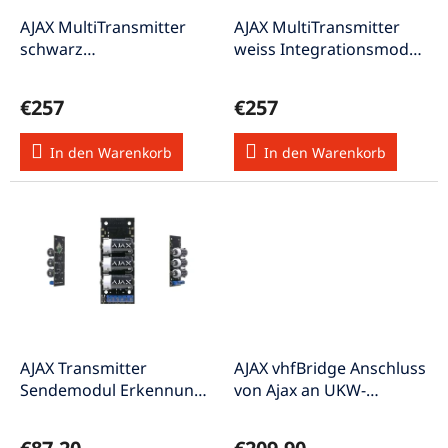
r
u
P
AJAX MultiTransmitter
AJAX MultiTransmitter
n
r
schwarz
weiss Integrationsmodul
g
o
Integrationsmodul für
für Melder
d
Melder
€257
€257
u
k
In den Warenkorb
In den Warenkorb
t
e
AJAX Transmitter
AJAX vhfBridge Anschluss
Sendemodul Erkennung
von Ajax an UKW-
von drahtlosen Systemen
Funksender schwarz