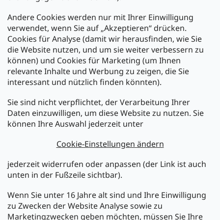
Andere Cookies werden nur mit Ihrer Einwilligung
Zahlarten:
verwendet, wenn Sie auf „Akzeptieren“ drücken.
Cookies für Analyse (damit wir herausfinden, wie Sie
die Website nutzen, und um sie weiter verbessern zu
können) und Cookies für Marketing (um Ihnen
relevante Inhalte und Werbung zu zeigen, die Sie
interessant und nützlich finden könnten).
Sie sind nicht verpflichtet, der Verarbeitung Ihrer
Newsletter abonnieren
Daten einzuwilligen, um diese Website zu nutzen. Sie
können Ihre Auswahl jederzeit unter
Legen Sie Ihre E-Mail ein und wir werden Ihnen Informationen
über neue Produkte in unserem E-Shop zusenden.
Cookie-Einstellungen ändern
E-Mail
jederzeit widerrufen oder anpassen (der Link ist auch
unten in der Fußzeile sichtbar).
Melden Sie sich jetzt für den mükra Newsletter an,
kostenlos und jederzeit kündbar! Mit der Anmeldung zum
Wenn Sie unter 16 Jahre alt sind und Ihre Einwilligung
Newsletter bestätigen Sie Ihr Einverständnis mit der
zu Zwecken der Website Analyse sowie zu
Datenschutzerklärung
.
Marketingzwecken geben möchten, müssen Sie Ihre