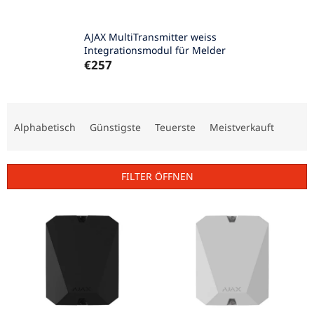
AJAX MultiTransmitter weiss
Integrationsmodul für Melder
€257
P
r
Alphabetisch
Günstigste
Teuerste
Meistverkauft
o
d
u
FILTER ÖFFNEN
k
t
L
s
i
o
s
r
t
t
e
i
d
e
e
r