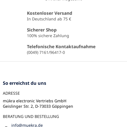
S
t
e
Kostenloser Versand
u
In Deutschland ab 75 €
e
r
Sicherer Shop
e
100% sichere Zahlung
l
e
Telefonische Kontaktaufnahme
m
(0049) 7161/96417-0
e
n
F
t
u
e
ß
d
e
z
So erreichst du uns
r
e
L
ADRESSE
i
i
l
mükra electronic Vertriebs GmbH
s
Geislinger Str. 2, D-73033 Göppingen
e
t
e
BERATUNG UND BESTELLUNG
info
@
muekra.de