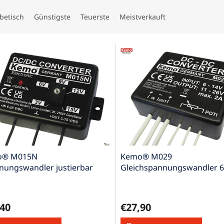
betisch
Günstigste
Teuerste
Meistverkauft
o® M015N
Kemo® M029
nungswandler justierbar
Gleichspannungswandler 6
ul)
V/DC (Modul)
,40
€27,90