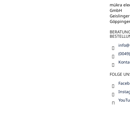
e
mükra elec
GmbH
Geislinger
Göppinge
BERATUN
BESTELLU
info
@
(0049
Konta
FOLGE UN
Faceb
Insta
YouT