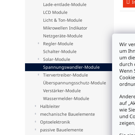
I
Lade-entlade-Module
LCD Module
Licht & Ton-Module
Mikrowellen Indikator
Netzgeräte-Module
Regler-Module
Wir ve
um Ihn
Schalter-Module
um die
Solar-Module
durch 
Spannungswandler-Module
Wenn S
Tiervertreiber-Module
Cookie
Kemo
Überspannungsschutz-Module
ordnun
110 /
Verstärker-Module
Andere
Wassermelder-Module
auf „A
Halbleiter
€19
wie Si
mechanische Bauelemente
und Co
Optoelektronik
I
zeigen
passive Bauelemente