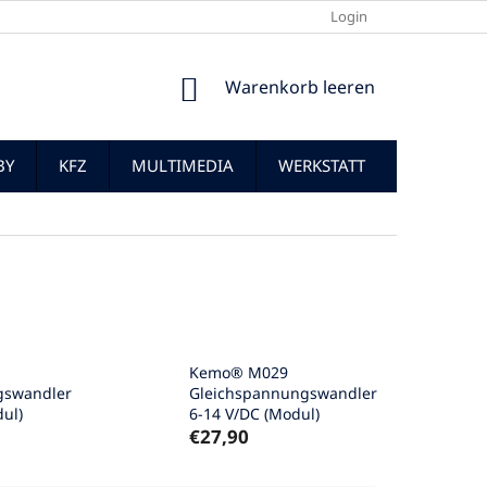
Login
WARENKORB
Warenkorb leeren
BY
KFZ
MULTIMEDIA
WERKSTATT
Kemo® M029
gswandler
Gleichspannungswandler
ul)
6-14 V/DC (Modul)
€27,90