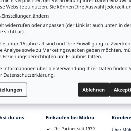
d nicht verpflichtet, der Verarbeitung Ihrer Daten einzuwilli
S
se Website zu nutzen. Sie können Ihre Auswahl jederzeit u
t
e
-Einstellungen ändern
u
eit widerrufen oder anpassen (der Link ist auch unten in de
e
r
e sichtbar).
e
l
ie unter 16 Jahre alt sind und Ihre Einwilligung zu Zwecken
e
e Analyse sowie zu Marketingzwecken geben möchten, m
m
re Erziehungsberechtigten um Erlaubnis bitten.
e
n
Sicherer Shop
e Informationen über die Verwendung Ihrer Daten finden S
t
100% sichere Zahlung
er
Datenschutzerklärung.
e
d
e
tellungen
Ablehnen
Akzept
r
L
i
s
t
chst du uns
Einkaufen bei Mükra
Kundens
e
Ihr Partner seit 1979
Über Mük