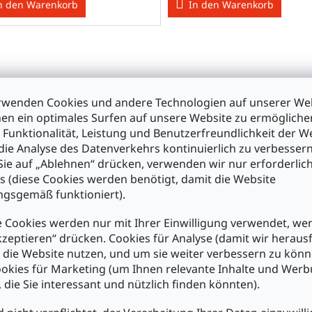
n den Warenkorb
In den Warenkorb
rwenden Cookies und andere Technologien auf unserer Web
en ein optimales Surfen auf unsere Website zu ermöglich
 Funktionalität, Leistung und Benutzerfreundlichkeit der W
die Analyse des Datenverkehrs kontinuierlich zu verbessern
ie auf „Ablehnen“ drücken, verwenden wir nur erforderlic
s (diese Cookies werden benötigt, damit die Website
® M150 DC + Puls Converter
gsgemäß funktioniert).
 230 V/AC (Modul)
 Cookies werden nur mit Ihrer Einwilligung verwendet, we
kzeptieren“ drücken. Cookies für Analyse (damit wir heraus
,50
e die Website nutzen, und um sie weiter verbessern zu könn
okies für Marketing (um Ihnen relevante Inhalte und Wer
n den Warenkorb
, die Sie interessant und nützlich finden könnten).