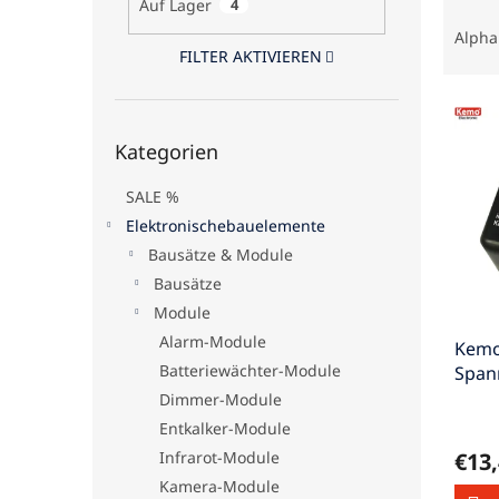
Auf Lager
4
P
e
r
Alpha
o
FILTER AKTIVIEREN
d
L
u
i
k
Kategorien
Kategorien
s
überspringen
t
t
s
SALE %
e
o
d
Elektronischebauelemente
r
e
t
Bausätze & Module
r
i
Bausätze
P
e
Module
r
r
Alarm-Module
Kem
o
u
Batteriewächter-Module
Span
d
n
(Mod
u
g
Dimmer-Module
k
Entkalker-Module
t
Infrarot-Module
€13
e
Kamera-Module