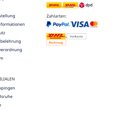
tellung
Zahlarten:
nformationen
utz
sbelehrung
nverordnung
um
ILIALEN
öppingen
rlsruhe
m