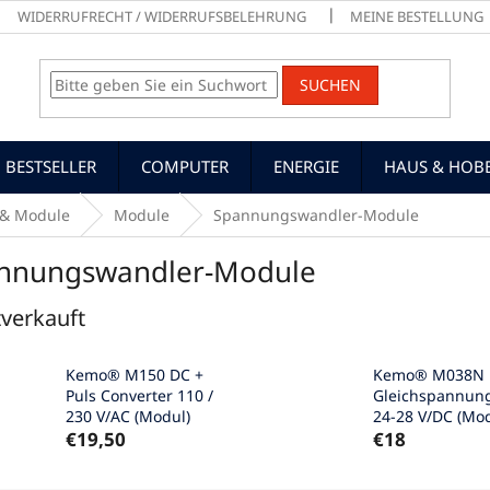
WIDERRUFRECHT / WIDERRUFSBELEHRUNG
MEINE BESTELLUNG
SUCHEN
BESTSELLER
COMPUTER
ENERGIE
HAUS & HOB
 & Module
Module
Spannungswandler-Module
nnungswandler-Module
verkauft
Kemo® M150 DC +
Kemo® M038N
Puls Converter 110 /
Gleichspannun
230 V/AC (Modul)
24-28 V/DC (Mod
€19,50
€18