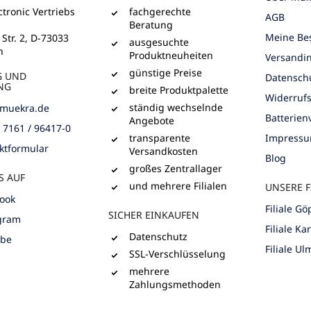
tronic Vertriebs
fachgerechte
AGB
Beratung
Meine Bes
 Str. 2, D-73033
ausgesuchte
n
Produktneuheiten
Versandi
günstige Preise
G UND
Datensch
NG
breite Produktpalette
Widerruf
ständig wechselnde
muekra.de
Batterie
Angebote
) 7161 / 96417-0
transparente
Impress
ktformular
Versandkosten
Blog
großes Zentrallager
S AUF
und mehrere Filialen
UNSERE F
ook
Filiale G
SICHER EINKAUFEN
gram
Filiale Ka
Datenschutz
ube
Filiale Ul
SSL-Verschlüsselung
mehrere
Zahlungsmethoden