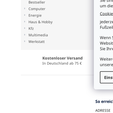
Sie sin
Bestseller
um die
Computer
Cookie
Energie
jederz
Haus & Hobby
Fußzeil
Kfz
Multimedia
Wenn S
Werkstatt
Websit
Sie Ih
Kostenloser Versand
Weiter
In Deutschland ab 75 €
unser
F
Eins
u
ß
z
e
So errei
i
l
ADRESSE