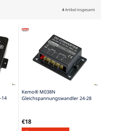
4
Artikel insgesamt
Kemo® M038N
-14
Gleichspannungswandler 24-28
V/DC (Modul)
€18