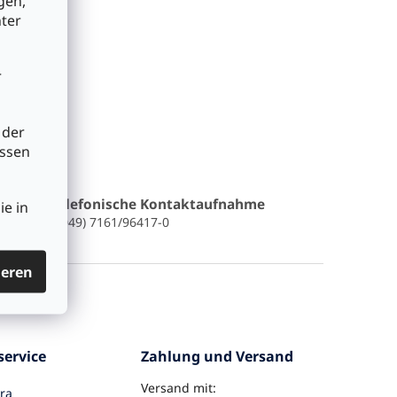
gen,
nter
r
 der
üssen
Telefonische Kontaktaufnahme
ie in
(0049) 7161/96417-0
ieren
ervice
Zahlung und Versand
Versand mit:
ra