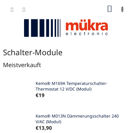
Zum
WARE
Inhalt
springen
Schalter-Module
Meistverkauft
Kemo® M169A Temperaturschalter-
Thermostat 12 V/DC (Modul)
€19
Kemo® M013N Dämmerungsschalter 240
V/AC (Modul)
€13,90