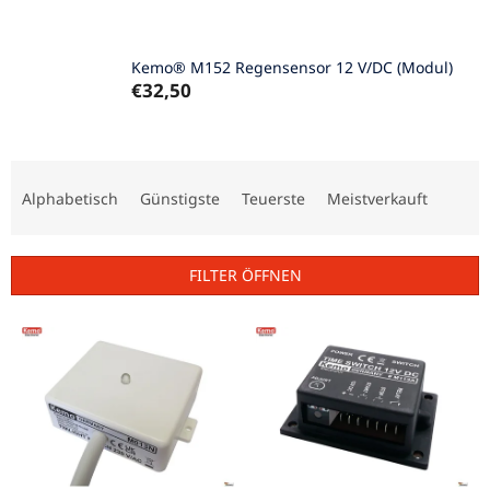
Kemo® M152 Regensensor 12 V/DC (Modul)
€32,50
P
r
Alphabetisch
Günstigste
Teuerste
Meistverkauft
o
d
u
FILTER ÖFFNEN
k
t
L
s
i
o
s
r
t
t
e
i
d
e
e
r