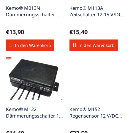
r
u
P
Kemo® M013N
Kemo® M113A
n
r
Dämmerungsschalter
Zeitschalter 12-15 V/DC
g
o
240 V/AC (Modul)
(Modul)
d
€13,90
€15,40
u
k
In den Warenkorb
In den Warenkorb
t
e
Kemo® M122
Kemo® M152
Dämmerungsschalter 12
Regensensor 12 V/DC
V/DC (Modul)
(Modul)