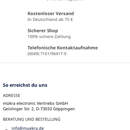
S
t
e
Kostenloser Versand
u
In Deutschland ab 75 €
e
r
Sicherer Shop
e
100% sichere Zahlung
l
e
Telefonische Kontaktaufnahme
m
(0049) 7161/96417-0
e
n
F
t
u
e
ß
d
e
z
So erreichst du uns
r
e
L
ADRESSE
i
i
l
mükra electronic Vertriebs GmbH
s
Geislinger Str. 2, D-73033 Göppingen
e
t
e
BERATUNG UND BESTELLUNG
info
@
muekra.de