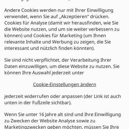
Andere Cookies werden nur mit Ihrer Einwilligung
Zahlarten:
verwendet, wenn Sie auf „Akzeptieren“ drücken.
Cookies für Analyse (damit wir herausfinden, wie Sie
die Website nutzen, und um sie weiter verbessern zu
können) und Cookies für Marketing (um Ihnen
relevante Inhalte und Werbung zu zeigen, die Sie
interessant und nützlich finden könnten).
Sie sind nicht verpflichtet, der Verarbeitung Ihrer
Newsletter abonnieren
Daten einzuwilligen, um diese Website zu nutzen. Sie
können Ihre Auswahl jederzeit unter
Legen Sie Ihre E-Mail ein und wir werden Ihnen Informationen
über neue Produkte in unserem E-Shop zusenden.
Cookie-Einstellungen ändern
E-Mail
jederzeit widerrufen oder anpassen (der Link ist auch
unten in der Fußzeile sichtbar).
Melden Sie sich jetzt für den mükra Newsletter an,
kostenlos und jederzeit kündbar! Mit der Anmeldung zum
Wenn Sie unter 16 Jahre alt sind und Ihre Einwilligung
Newsletter bestätigen Sie Ihr Einverständnis mit der
zu Zwecken der Website Analyse sowie zu
Datenschutzerklärung
.
Marketingzwecken geben möchten, müssen Sie Ihre