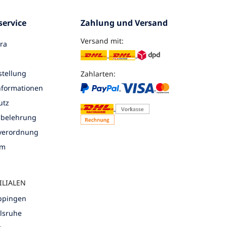
ervice
Zahlung und Versand
Versand mit:
ra
tellung
Zahlarten:
nformationen
utz
sbelehrung
nverordnung
um
ILIALEN
öppingen
rlsruhe