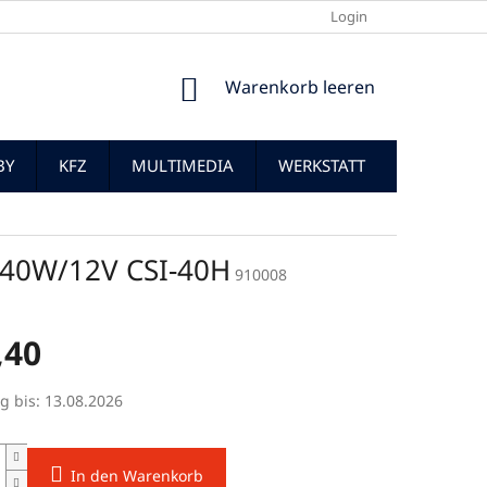
Login
WARENKORB
Warenkorb leeren
BY
KFZ
MULTIMEDIA
WERKSTATT
-40W/12V CSI-40H
910008
,40
preis:
g bis:
13.08.2026
In den Warenkorb