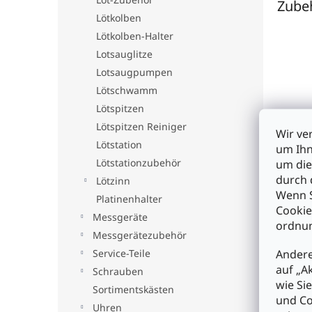
Zube
Lötkolben
Lötkolben-Halter
Lotsauglitze
Lotsaugpumpen
Lötschwamm
Lötspitzen
Lötspitzen Reiniger
Wir ve
Lötstation
Löt
um Ihn
Ersa
Lötstationzubehör
um die
Lötk
durch 
Lötzinn
65x
Wenn S
Platinenhalter
Cookie
€1,6
Messgeräte
ordnun
Messgerätezubehör
I
Andere
Service-Teile
auf „A
Schrauben
wie Si
Sortimentskästen
und Co
Uhren