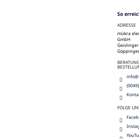
z
e
So errei
i
l
ADRESSE
e
mükra elec
GmbH
Geislinger
Göppinge
BERATUN
BESTELLU
info
@
(0049
Konta
FOLGE UN
Faceb
Insta
YouT