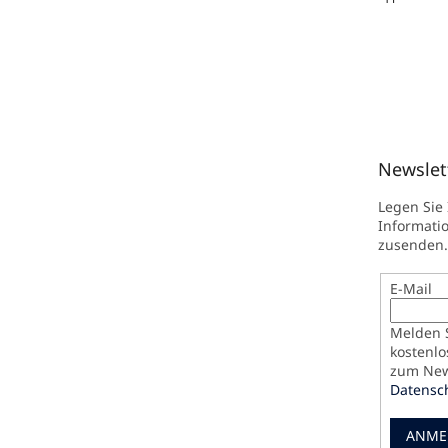
Newslet
Legen Sie
Informati
zusenden.
E-Mail
Melden S
kostenlo
zum News
Datensc
ANME