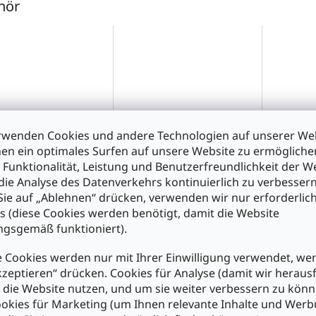
hör
rwenden Cookies und andere Technologien auf unserer Web
schwamm
Weller® Lötschwamm
Lötfett 
en ein optimales Surfen auf unsere Website zu ermöglich
tzschwamm für
Reinigungsschwamm
Lötpaste
 Funktionalität, Leistung und Benutzerfreundlichkeit der W
olbenhalter
70x55x16mm
für das 
die Analyse des Datenverkehrs kontinuierlich zu verbessern
50x3mm
ie auf „Ablehnen“ drücken, verwenden wir nur erforderlic
s (diese Cookies werden benötigt, damit die Website
0
€4,90
€3,90
gsgemäß funktioniert).
Verkaufspre
€7,80 / 100
n den Warenkorb
In den Warenkorb
 Cookies werden nur mit Ihrer Einwilligung verwendet, we
kzeptieren“ drücken. Cookies für Analyse (damit wir heraus
In d
e die Website nutzen, und um sie weiter verbessern zu könn
okies für Marketing (um Ihnen relevante Inhalte und Wer