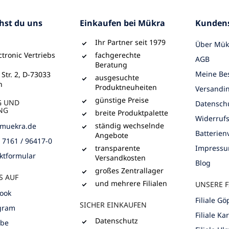
chst du uns
Einkaufen bei Mükra
Kundens
Ihr Partner seit 1979
Über Mük
tronic Vertriebs
fachgerechte
AGB
Beratung
Meine Bes
 Str. 2, D-73033
ausgesuchte
n
Produktneuheiten
Versandi
günstige Preise
G UND
Datensch
NG
breite Produktpalette
Widerruf
ständig wechselnde
muekra.de
Batterie
Angebote
) 7161 / 96417-0
transparente
Impress
ktformular
Versandkosten
Blog
großes Zentrallager
S AUF
und mehrere Filialen
UNSERE F
ook
Filiale G
SICHER EINKAUFEN
gram
Filiale Ka
Datenschutz
ube