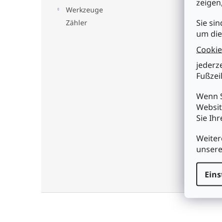
zeigen
Werkzeuge
Bes
Sie sin
Zähler
um die
Pro
Cookie
jederz
Solo
Fußzeil
Eige
Wenn S
• H
Websit
• Er
Sie Ih
Tech
Weiter
• Fa
unser
Eins
F
u
ß