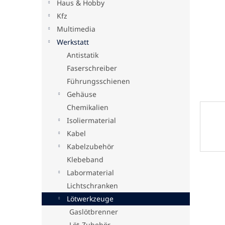
Haus & Hobby
e
Kfz
Multimedia
Werkstatt
Antistatik
Faserschreiber
Führungsschienen
Gehäuse
Chemikalien
Isoliermaterial
Kabel
Kabelzubehör
Klebeband
Labormaterial
Lichtschranken
Lötwerkzeuge
Gaslötbrenner
Löt-Zubehör