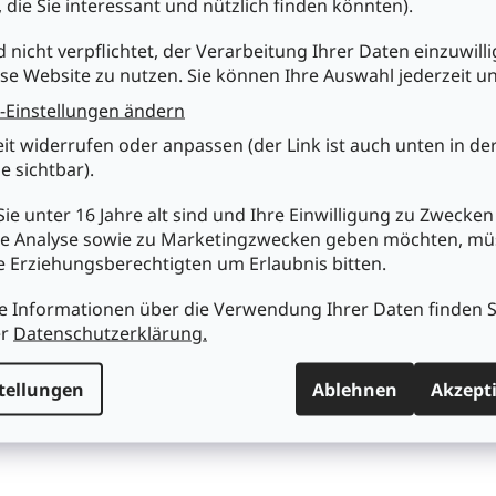
, die Sie interessant und nützlich finden könnten).
chreibung
Ähnliche (4)
Marke
d nicht verpflichtet, der Verarbeitung Ihrer Daten einzuwilli
se Website zu nutzen. Sie können Ihre Auswahl jederzeit u
duktdetailbeschreibung
-Einstellungen ändern
eit widerrufen oder anpassen (der Link ist auch unten in de
mon CSI-40H, Ersatzteil - Heizelement für Lötkolben CSI-40W/12
e sichtbar).
nschaften :
ie unter 16 Jahre alt sind und Ihre Einwilligung zu Zwecken
ersteller: SORNY ROONG INDUSTRIAL (Solomon)
e Analyse sowie zu Marketingzwecken geben möchten, m
satzteil-Typ: Heizelement für Lötkolben CSI-40W/12V
re Erziehungsberechtigten um Erlaubnis bitten.
nische Daten :
e Informationen über die Verwendung Ihrer Daten finden S
rbe: silber
er
Datenschutzerklärung.
tellungen
Ablehnen
Akzept