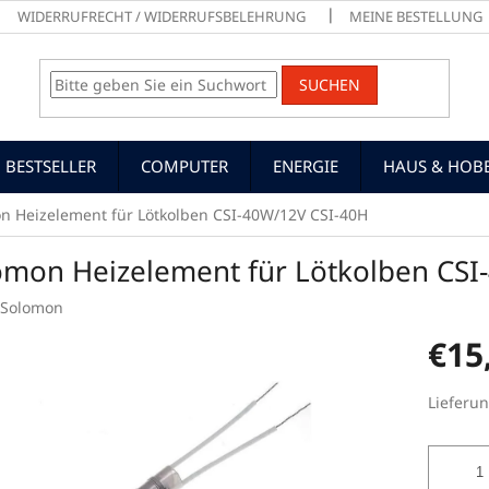
WIDERRUFRECHT / WIDERRUFSBELEHRUNG
MEINE BESTELLUNG
SUCHEN
BESTSELLER
COMPUTER
ENERGIE
HAUS & HOB
n Heizelement für Lötkolben CSI-40W/12V CSI-40H
omon Heizelement für Lötkolben CSI
Solomon
€15
Verkaufs
Lieferun