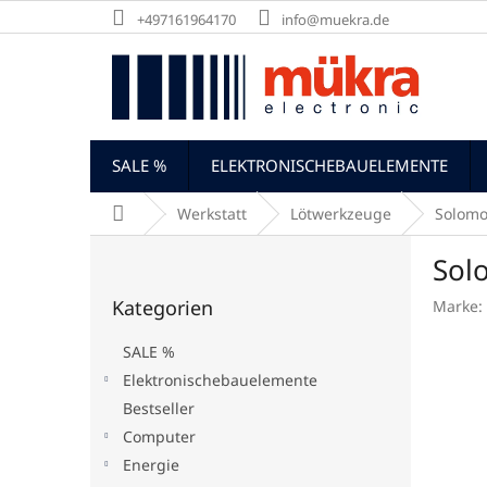
Zum
+497161964170
info@muekra.de
Inhalt
springen
SALE %
ELEKTRONISCHEBAUELEMENTE
Startseite
Werkstatt
Lötwerkzeuge
Solomo
S
Sol
e
Kategorien
i
Kategorien
Marke:
überspringen
t
e
SALE %
n
Elektronischebauelemente
l
Bestseller
e
i
Computer
s
Energie
t