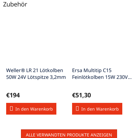
Zubehör
Weller® LR 21 Lötkolben
Ersa Multitip C15
50W 24V Lötspitze 3,2mm
Feinlötkolben 15W 230V
350°C Bleistiftform
1,1mm
€194
€51,30
In den Warenkorb
In den Warenkorb
ALLE VERWANDTEN PRODUKTE ANZEIGEN