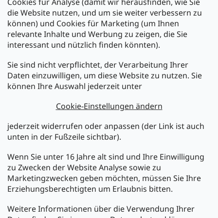
Cookies für Analyse (damit wir herausfinden, wie Sie
die Website nutzen, und um sie weiter verbessern zu
können) und Cookies für Marketing (um Ihnen
relevante Inhalte und Werbung zu zeigen, die Sie
interessant und nützlich finden könnten).
Sie sind nicht verpflichtet, der Verarbeitung Ihrer
Newsletter abonnieren
Daten einzuwilligen, um diese Website zu nutzen. Sie
können Ihre Auswahl jederzeit unter
Legen Sie Ihre E-Mail ein und wir werden Ihnen Informationen
über neue Produkte in unserem E-Shop zusenden.
Cookie-Einstellungen ändern
E-Mail
jederzeit widerrufen oder anpassen (der Link ist auch
unten in der Fußzeile sichtbar).
Melden Sie sich jetzt für den mükra Newsletter an,
kostenlos und jederzeit kündbar! Mit der Anmeldung zum
Wenn Sie unter 16 Jahre alt sind und Ihre Einwilligung
Newsletter bestätigen Sie Ihr Einverständnis mit der
zu Zwecken der Website Analyse sowie zu
Datenschutzerklärung
.
Marketingzwecken geben möchten, müssen Sie Ihre
Erziehungsberechtigten um Erlaubnis bitten.
ANMELDEN
Weitere Informationen über die Verwendung Ihrer