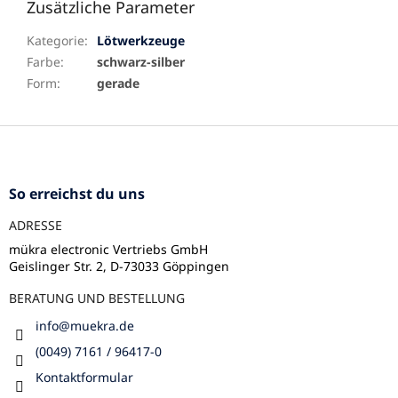
Zusätzliche Parameter
Kategorie
:
Lötwerkzeuge
Farbe
:
schwarz-silber
Form
:
gerade
F
u
ß
z
So erreichst du uns
e
ADRESSE
i
l
mükra electronic Vertriebs GmbH
Geislinger Str. 2, D-73033 Göppingen
e
BERATUNG UND BESTELLUNG
info
@
muekra.de
(0049) 7161 / 96417-0
Kontaktformular