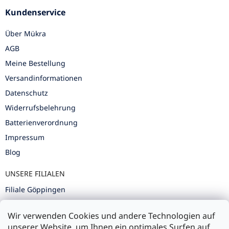
Kundenservice
Über Mükra
AGB
Meine Bestellung
Versandinformationen
Datenschutz
Widerrufsbelehrung
Batterienverordnung
Impressum
Blog
UNSERE FILIALEN
Filiale Göppingen
Filiale Karlsruhe
Wir verwenden Cookies und andere Technologien auf
Filiale Ulm
unserer Website, um Ihnen ein optimales Surfen auf