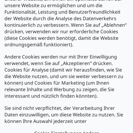
unsere Website zu ermöglichen und um die
Funktionalität, Leistung und Benutzerfreundlichkeit
der Website durch die Analyse des Datenverkehrs
kontinuierlich zu verbessern. Wenn Sie auf „Ablehnen“
Zahlung und Versand
drücken, verwenden wir nur erforderliche Cookies
(diese Cookies werden benötigt, damit die Website
Versand mit:
ordnungsgemäß funktioniert).
Andere Cookies werden nur mit Ihrer Einwilligung
Zahlarten:
verwendet, wenn Sie auf „Akzeptieren“ drücken.
Cookies für Analyse (damit wir herausfinden, wie Sie
die Website nutzen, und um sie weiter verbessern zu
können) und Cookies für Marketing (um Ihnen
relevante Inhalte und Werbung zu zeigen, die Sie
interessant und nützlich finden könnten).
Sie sind nicht verpflichtet, der Verarbeitung Ihrer
Newsletter abonnieren
Daten einzuwilligen, um diese Website zu nutzen. Sie
können Ihre Auswahl jederzeit unter
Legen Sie Ihre E-Mail ein und wir werden Ihnen Informationen
über neue Produkte in unserem E-Shop zusenden.