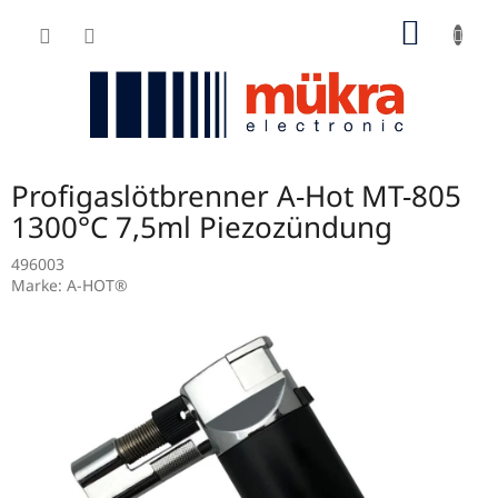
Zum
WARE
Inhalt
springen
Profigaslötbrenner A-Hot MT-805
1300°C 7,5ml Piezozündung
496003
Marke:
A-HOT®