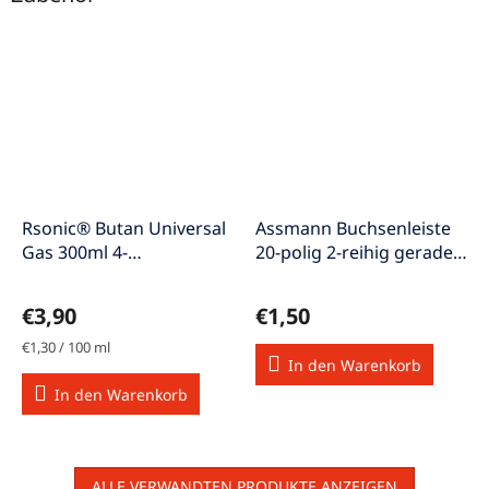
Rsonic® Butan Universal
Assmann Buchsenleiste
Gas 300ml 4-
20-polig 2-reihig gerade
Adapterdüsen
RM 2.54mm AWD127-20Z
Feuerzeuggas
€3,90
€1,50
Verkaufspreis:
€1,30 / 100 ml
In den Warenkorb
In den Warenkorb
ALLE VERWANDTEN PRODUKTE ANZEIGEN