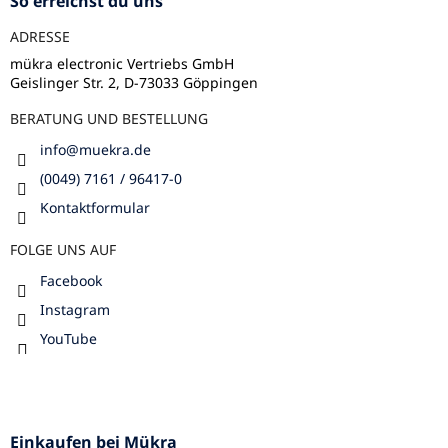
So erreichst du uns
e
ADRESSE
i
l
mükra electronic Vertriebs GmbH
Geislinger Str. 2, D-73033 Göppingen
e
BERATUNG UND BESTELLUNG
info
@
muekra.de
(0049) 7161 / 96417-0
Kontaktformular
FOLGE UNS AUF
Facebook
Instagram
YouTube
Einkaufen bei Mükra