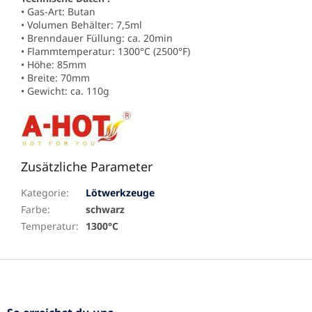
• Gas-Art: Butan
• Volumen Behälter: 7,5ml
• Brenndauer Füllung: ca. 20min
• Flammtemperatur: 1300°C (2500°F)
• Höhe: 85mm
• Breite: 70mm
• Gewicht: ca. 110g
Zusätzliche Parameter
Kategorie
:
Lötwerkzeuge
Farbe
:
schwarz
Temperatur
:
1300°C
F
u
ß
z