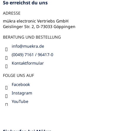
z
So erreichst du uns
e
ADRESSE
i
l
mükra electronic Vertriebs GmbH
Geislinger Str. 2, D-73033 Göppingen
e
BERATUNG UND BESTELLUNG
info
@
muekra.de
(0049) 7161 / 96417-0
Kontaktformular
FOLGE UNS AUF
Facebook
Instagram
YouTube