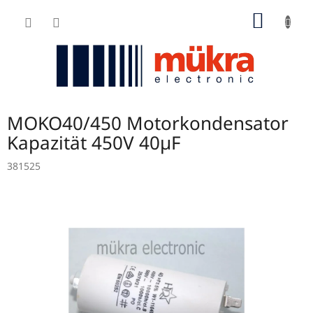
Zum
WARE
Inhalt
springen
MOKO40/450 Motorkondensator
Kapazität 450V 40µF
381525