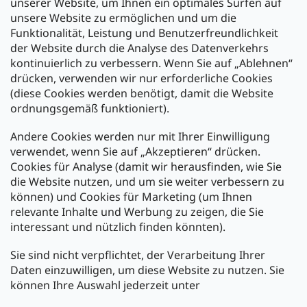
unserer Website, um Ihnen ein optimales Surfen auf
unsere Website zu ermöglichen und um die
Funktionalität, Leistung und Benutzerfreundlichkeit
der Website durch die Analyse des Datenverkehrs
kontinuierlich zu verbessern. Wenn Sie auf „Ablehnen“
Zahlung und Versand
drücken, verwenden wir nur erforderliche Cookies
(diese Cookies werden benötigt, damit die Website
Versand mit:
ordnungsgemäß funktioniert).
Andere Cookies werden nur mit Ihrer Einwilligung
Zahlarten:
verwendet, wenn Sie auf „Akzeptieren“ drücken.
Cookies für Analyse (damit wir herausfinden, wie Sie
die Website nutzen, und um sie weiter verbessern zu
können) und Cookies für Marketing (um Ihnen
relevante Inhalte und Werbung zu zeigen, die Sie
interessant und nützlich finden könnten).
Sie sind nicht verpflichtet, der Verarbeitung Ihrer
Newsletter abonnieren
Daten einzuwilligen, um diese Website zu nutzen. Sie
können Ihre Auswahl jederzeit unter
Legen Sie Ihre E-Mail ein und wir werden Ihnen Informationen
über neue Produkte in unserem E-Shop zusenden.