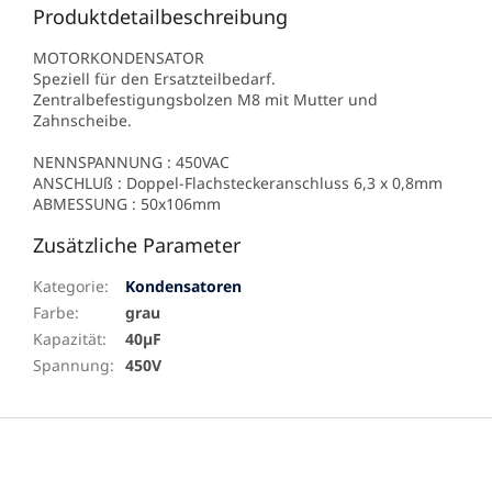
Produktdetailbeschreibung
MOTORKONDENSATOR
Speziell für den Ersatzteilbedarf.
Zentralbefestigungsbolzen M8 mit Mutter und
Zahnscheibe.
NENNSPANNUNG : 450VAC
ANSCHLUß : Doppel-Flachsteckeranschluss 6,3 x 0,8mm
ABMESSUNG : 50x106mm
Zusätzliche Parameter
Kategorie
:
Kondensatoren
Farbe
:
grau
Kapazität
:
40µF
Spannung
:
450V
F
u
ß