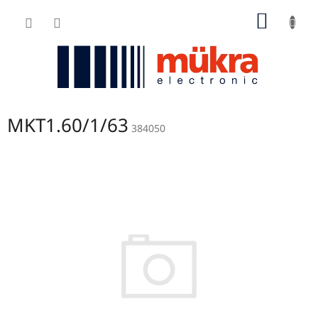
Zum
WARE
Inhalt
springen
MKT1.60/1/63
384050