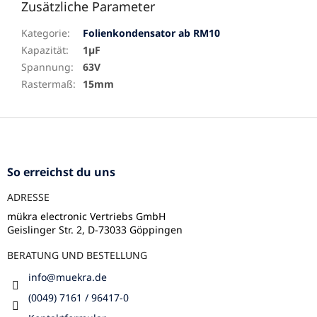
Zusätzliche Parameter
Kategorie
:
Folienkondensator ab RM10
Kapazität
:
1µF
Spannung
:
63V
Rastermaß
:
15mm
F
u
ß
z
So erreichst du uns
e
ADRESSE
i
l
mükra electronic Vertriebs GmbH
Geislinger Str. 2, D-73033 Göppingen
e
BERATUNG UND BESTELLUNG
info
@
muekra.de
(0049) 7161 / 96417-0