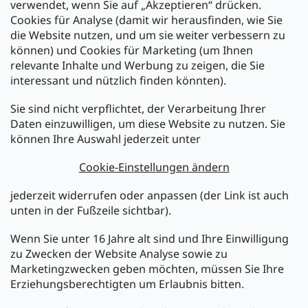
verwendet, wenn Sie auf „Akzeptieren“ drücken.
Cookies für Analyse (damit wir herausfinden, wie Sie
die Website nutzen, und um sie weiter verbessern zu
können) und Cookies für Marketing (um Ihnen
relevante Inhalte und Werbung zu zeigen, die Sie
interessant und nützlich finden könnten).
Sie sind nicht verpflichtet, der Verarbeitung Ihrer
Newsletter abonnieren
Daten einzuwilligen, um diese Website zu nutzen. Sie
können Ihre Auswahl jederzeit unter
Legen Sie Ihre E-Mail ein und wir werden Ihnen Informationen
über neue Produkte in unserem E-Shop zusenden.
Cookie-Einstellungen ändern
E-Mail
jederzeit widerrufen oder anpassen (der Link ist auch
unten in der Fußzeile sichtbar).
Melden Sie sich jetzt für den mükra Newsletter an,
kostenlos und jederzeit kündbar! Mit der Anmeldung zum
Wenn Sie unter 16 Jahre alt sind und Ihre Einwilligung
Newsletter bestätigen Sie Ihr Einverständnis mit der
zu Zwecken der Website Analyse sowie zu
Datenschutzerklärung
.
Marketingzwecken geben möchten, müssen Sie Ihre
Erziehungsberechtigten um Erlaubnis bitten.
ANMELDEN