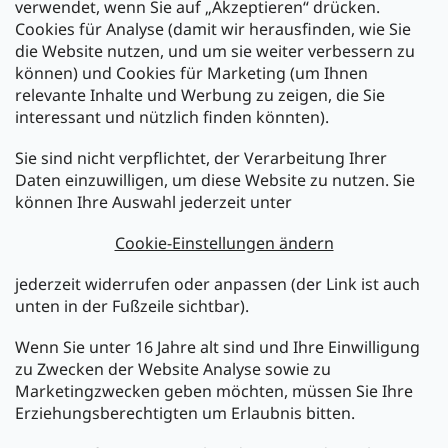
verwendet, wenn Sie auf „Akzeptieren“ drücken.
Cookies für Analyse (damit wir herausfinden, wie Sie
die Website nutzen, und um sie weiter verbessern zu
können) und Cookies für Marketing (um Ihnen
relevante Inhalte und Werbung zu zeigen, die Sie
interessant und nützlich finden könnten).
Sie sind nicht verpflichtet, der Verarbeitung Ihrer
Newsletter abonnieren
Daten einzuwilligen, um diese Website zu nutzen. Sie
können Ihre Auswahl jederzeit unter
Legen Sie Ihre E-Mail ein und wir werden Ihnen Informationen
über neue Produkte in unserem E-Shop zusenden.
Cookie-Einstellungen ändern
E-Mail
jederzeit widerrufen oder anpassen (der Link ist auch
unten in der Fußzeile sichtbar).
Melden Sie sich jetzt für den mükra Newsletter an,
kostenlos und jederzeit kündbar! Mit der Anmeldung zum
Wenn Sie unter 16 Jahre alt sind und Ihre Einwilligung
Newsletter bestätigen Sie Ihr Einverständnis mit der
zu Zwecken der Website Analyse sowie zu
Datenschutzerklärung
.
Marketingzwecken geben möchten, müssen Sie Ihre
Erziehungsberechtigten um Erlaubnis bitten.
ANMELDEN