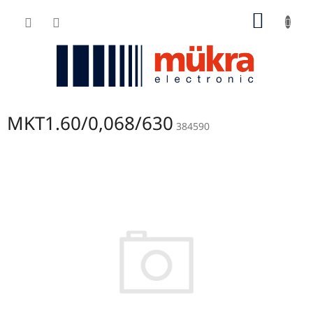
Zum
WARE
Inhalt
springen
MKT1.60/0,068/630
384590