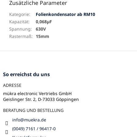
Zusätzliche Parameter
Kategorie
:
Folienkondensator ab RM10
Kapazität
:
0,068µF
Spannung
:
630V
Rastermaß
:
15mm
F
u
ß
z
So erreichst du uns
e
ADRESSE
i
l
mükra electronic Vertriebs GmbH
Geislinger Str. 2, D-73033 Göppingen
e
BERATUNG UND BESTELLUNG
info
@
muekra.de
(0049) 7161 / 96417-0