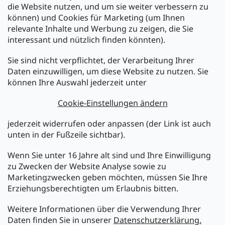
die Website nutzen, und um sie weiter verbessern zu
können) und Cookies für Marketing (um Ihnen
relevante Inhalte und Werbung zu zeigen, die Sie
interessant und nützlich finden könnten).
Sie sind nicht verpflichtet, der Verarbeitung Ihrer
Newsletter abonnieren
Daten einzuwilligen, um diese Website zu nutzen. Sie
können Ihre Auswahl jederzeit unter
Legen Sie Ihre E-Mail ein und wir werden Ihnen Informationen
über neue Produkte in unserem E-Shop zusenden.
Cookie-Einstellungen ändern
E-Mail
jederzeit widerrufen oder anpassen (der Link ist auch
unten in der Fußzeile sichtbar).
Melden Sie sich jetzt für den mükra Newsletter an,
kostenlos und jederzeit kündbar! Mit der Anmeldung zum
Wenn Sie unter 16 Jahre alt sind und Ihre Einwilligung
Newsletter bestätigen Sie Ihr Einverständnis mit der
zu Zwecken der Website Analyse sowie zu
Datenschutzerklärung
.
Marketingzwecken geben möchten, müssen Sie Ihre
Erziehungsberechtigten um Erlaubnis bitten.
ANMELDEN
Weitere Informationen über die Verwendung Ihrer
Daten finden Sie in unserer
Datenschutzerklärung.