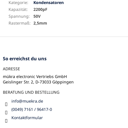
Kategorie
:
Kondensatoren
Kapazität
:
2200pF
Spannung
:
50V
Rastermaß
:
2,5mm
F
u
ß
z
So erreichst du uns
e
ADRESSE
i
l
mükra electronic Vertriebs GmbH
Geislinger Str. 2, D-73033 Göppingen
e
BERATUNG UND BESTELLUNG
info
@
muekra.de
(0049) 7161 / 96417-0
Kontaktformular