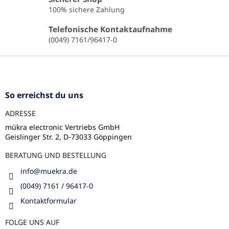
e
100% sichere Zahlung
l
e
Telefonische Kontaktaufnahme
m
(0049) 7161/96417-0
e
n
F
t
u
e
ß
d
e
z
So erreichst du uns
r
e
L
ADRESSE
i
i
l
mükra electronic Vertriebs GmbH
s
Geislinger Str. 2, D-73033 Göppingen
e
t
e
BERATUNG UND BESTELLUNG
info
@
muekra.de
(0049) 7161 / 96417-0
Kontaktformular
FOLGE UNS AUF