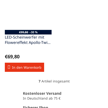
€99,80
–30 %
LED-Scheinwerfer mit
Flowereffekt Apollo-Twin-
Flower
€69,80
In den Warenkorb
7
Artikel insgesamt
S
t
e
Kostenloser Versand
u
In Deutschland ab 75 €
e
r
Sicherer Shop