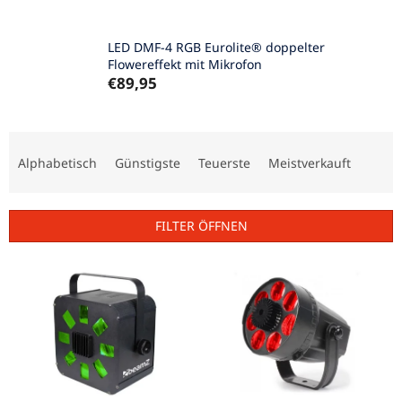
LED DMF-4 RGB Eurolite® doppelter
Flowereffekt mit Mikrofon
€89,95
P
r
Alphabetisch
Günstigste
Teuerste
Meistverkauft
o
d
u
FILTER ÖFFNEN
k
t
L
s
i
o
s
r
t
t
e
i
d
e
e
r