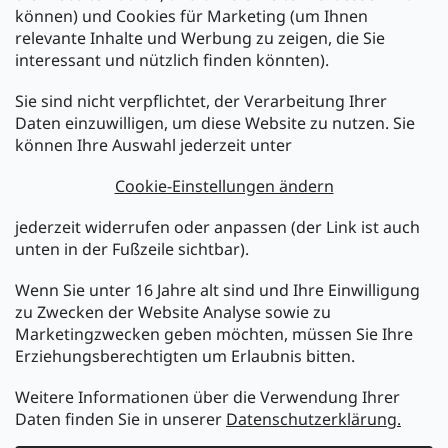
können) und Cookies für Marketing (um Ihnen
relevante Inhalte und Werbung zu zeigen, die Sie
interessant und nützlich finden könnten).
Sie sind nicht verpflichtet, der Verarbeitung Ihrer
Newsletter abonnieren
Daten einzuwilligen, um diese Website zu nutzen. Sie
können Ihre Auswahl jederzeit unter
Legen Sie Ihre E-Mail ein und wir werden Ihnen Informationen
über neue Produkte in unserem E-Shop zusenden.
Cookie-Einstellungen ändern
E-Mail
jederzeit widerrufen oder anpassen (der Link ist auch
unten in der Fußzeile sichtbar).
Melden Sie sich jetzt für den mükra Newsletter an,
kostenlos und jederzeit kündbar! Mit der Anmeldung zum
Wenn Sie unter 16 Jahre alt sind und Ihre Einwilligung
Newsletter bestätigen Sie Ihr Einverständnis mit der
zu Zwecken der Website Analyse sowie zu
Datenschutzerklärung
.
Marketingzwecken geben möchten, müssen Sie Ihre
Erziehungsberechtigten um Erlaubnis bitten.
ANMELDEN
Weitere Informationen über die Verwendung Ihrer
Daten finden Sie in unserer
Datenschutzerklärung.