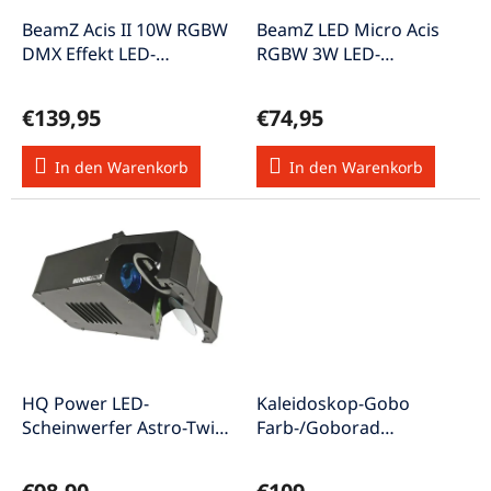
r
u
P
BeamZ Acis II 10W RGBW
BeamZ LED Micro Acis
n
r
DMX Effekt LED-
RGBW 3W LED-
g
o
Scheinwerfer Soundaktiv
Scheinwerfer Auto/Ton-
d
aktiv
€139,95
€74,95
u
k
In den Warenkorb
In den Warenkorb
t
e
HQ Power LED-
Kaleidoskop-Gobo
Scheinwerfer Astro-Twin-
Farb-/Goborad
Scanner
Kaleidoskopischer
Flowereffekt