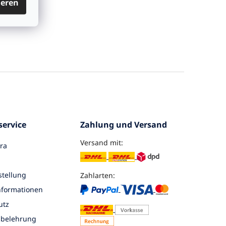
ieren
ervice
Zahlung und Versand
Versand mit:
ra
tellung
Zahlarten:
nformationen
utz
sbelehrung