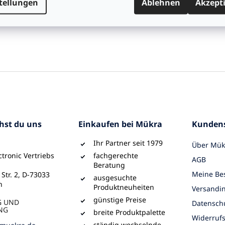
tellungen
Ablehnen
Akzept
IKEL WIRD ABVERKAUFT
chst du uns
Einkaufen bei Mükra
Kundens
Ihr Partner seit 1979
Über Mük
tronic Vertriebs
fachgerechte
AGB
Beratung
Meine Bes
 Str. 2, D-73033
ausgesuchte
n
Produktneuheiten
Versandi
günstige Preise
G UND
Datensch
NG
breite Produktpalette
Widerruf
ständig wechselnde