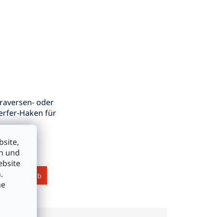
raversen- oder
rfer-Haken für
site,
en und
ebsite
.
en Warenkorb
he