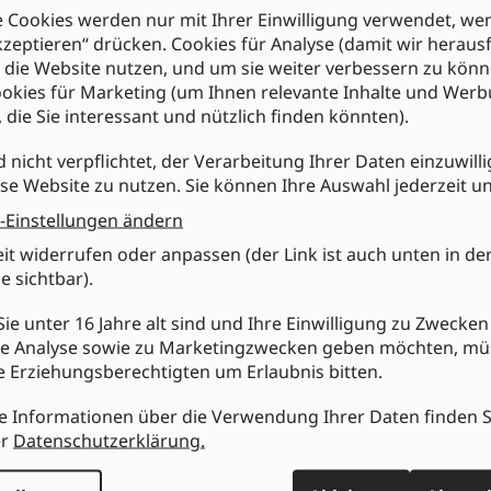
chreibung
Ähnliche (5)
Zugehörige Dateien (1)
 Cookies werden nur mit Ihrer Einwilligung verwendet, we
kzeptieren“ drücken. Cookies für Analyse (damit wir heraus
e die Website nutzen, und um sie weiter verbessern zu könn
duktdetailbeschreibung
okies für Marketing (um Ihnen relevante Inhalte und Wer
, die Sie interessant und nützlich finden könnten).
ower VDLL300TS LED-Scheinwerfer mit Flowereffekt, scharfe rot
blaue Strahlen.
d nicht verpflichtet, der Verarbeitung Ihrer Daten einzuwilli
nschaften :
se Website zu nutzen. Sie können Ihre Auswahl jederzeit u
oße Scanningspiegel
-Einstellungen ändern
sikgesteuert mit eingebauten Programmen, braucht keinen Contro
itwinkelobjektive
eit widerrufen oder anpassen (der Link ist auch unten in de
 sehr helle LEDs (26 LEDs pro Objektiv)
e sichtbar).
nische Daten :
ie unter 16 Jahre alt sind und Ihre Einwilligung zu Zwecken
romversorgung: 230VAC/50Hz
romverbrauch: 16W
e Analyse sowie zu Marketingzwecken geben möchten, m
siksteuerung: über eingebautes Mikrofon
re Erziehungsberechtigten um Erlaubnis bitten.
ds: 52 LEDs von 5mm
bmessungen: 415 x 300 x 190mm
e Informationen über die Verwendung Ihrer Daten finden S
wicht: 4.4kg
er
Datenschutzerklärung.
TUNG: NUR NOCH IN KLEINEN MENGEN VERFÜGBAR, NICHT MEH
EN FILIALEN ERHÄLTLICH