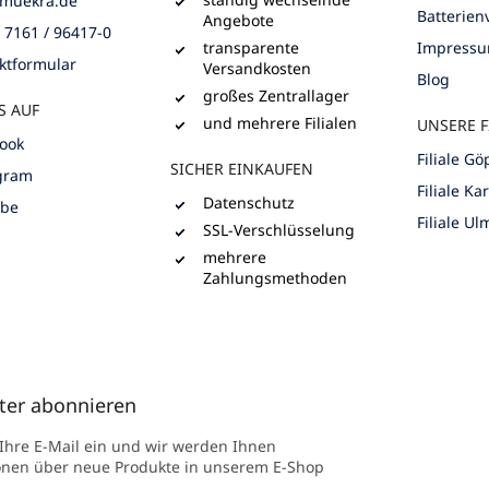
muekra.de
Batterie
Angebote
) 7161 / 96417-0
transparente
Impress
ktformular
Versandkosten
Blog
großes Zentrallager
S AUF
und mehrere Filialen
UNSERE F
ook
Filiale G
SICHER EINKAUFEN
gram
Filiale Ka
Datenschutz
ube
Filiale Ul
SSL-Verschlüsselung
mehrere
Zahlungsmethoden
ter abonnieren
 Ihre E-Mail ein und wir werden Ihnen
onen über neue Produkte in unserem E-Shop