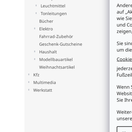
Bes
Andere
Leuchtmittel
auf „A
Tonleitungen
wie Si
Pro
Bücher
und Co
Elektro
zeigen
HQ P
Fahrrad-Zubehör
und 
Sie sin
Geschenk-Gutscheine
Eige
um die
Haushalt
• gr
Cookie
• mu
Modellbauartikel
• We
Weihnachtsartikel
jederz
• 52
Fußzeil
Kfz
Tech
Multimedia
Wenn S
• St
Werkstatt
• St
Websit
• Mu
Sie Ih
• LE
• A
Weiter
• Ge
unser
ACH
ALL