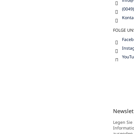
info
@
(0049
Konta
FOLGE UN
Faceb
Insta
YouT
Newslet
Legen Sie
Informati
zusenden.