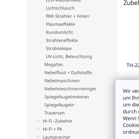
Zube
Lichtschlauch
PAR-Strahler + Folien
Plasmaeffekte
Rundumlicht
Strahleneffekte
Stroboskope
UV-Licht, Beleuchtung
Megafon
TH-2
Nebelfluid + Duftstoffe
Nebelmaschinen
Nebelmaschinenreiniger
Wir ve
€5,9
Spiegelkugelmotoren
um Ihn
um die
Spiegelkugeln
durch 
I
Traversen
Wenn S
Hi-Fi -Zubehör
Cookie
Hi-Fi + PA
ordnun
Lautsprecher