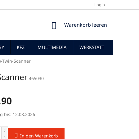
Login
WARENKORB
Warenkorb leeren
BY
KFZ
MULTIMEDIA
WERKSTATT
o-Twin-Scanner
Scanner
465030
,90
preis:
g bis:
12.08.2026
In den Warenkorb