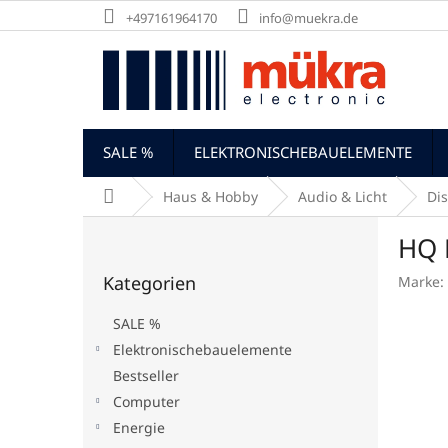
Zum
+497161964170
info@muekra.de
Inhalt
springen
SALE %
ELEKTRONISCHEBAUELEMENTE
Startseite
Haus & Hobby
Audio & Licht
Dis
S
HQ 
e
Kategorien
i
Kategorien
Marke:
überspringen
t
e
SALE %
n
Elektronischebauelemente
l
Bestseller
e
i
Computer
s
Energie
t