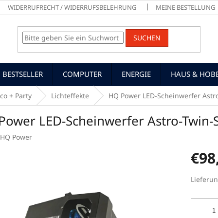
WIDERRUFRECHT / WIDERRUFSBELEHRUNG
MEINE BESTELLUNG
SUCHEN
BESTSELLER
COMPUTER
ENERGIE
HAUS & HOB
co + Party
Lichteffekte
HQ Power LED-Scheinwerfer Astr
Power LED-Scheinwerfer Astro-Twin-
HQ Power
€98
Verkaufs
Lieferun