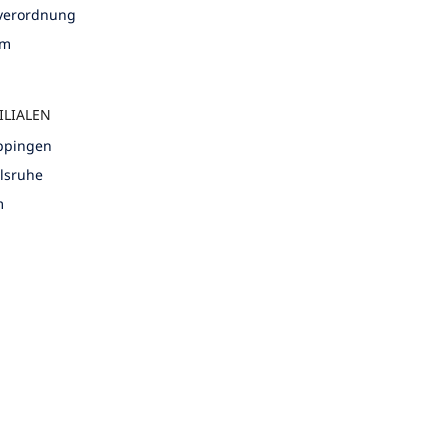
nverordnung
um
ILIALEN
öppingen
rlsruhe
m