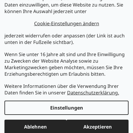
Newsletter abonnieren
Daten einzuwilligen, um diese Website zu nutzen. Sie
können Ihre Auswahl jederzeit unter
Legen Sie Ihre E-Mail ein und wir werden Ihnen Informationen
über neue Produkte in unserem E-Shop zusenden.
Cookie-Einstellungen ändern
E-Mail
jederzeit widerrufen oder anpassen (der Link ist auch
unten in der Fußzeile sichtbar).
Melden Sie sich jetzt für den mükra Newsletter an,
kostenlos und jederzeit kündbar! Mit der Anmeldung zum
Wenn Sie unter 16 Jahre alt sind und Ihre Einwilligung
Newsletter bestätigen Sie Ihr Einverständnis mit der
zu Zwecken der Website Analyse sowie zu
Datenschutzerklärung
.
Marketingzwecken geben möchten, müssen Sie Ihre
Erziehungsberechtigten um Erlaubnis bitten.
ANMELDEN
Weitere Informationen über die Verwendung Ihrer
Daten finden Sie in unserer
Datenschutzerklärung.
Erstellt von Shoptet
Einstellungen
Copyright 2026
MüKRA electronic Vertriebs GmbH
. Alle
Ablehnen
Akzeptieren
Rechte vorbehalten.
Cookie-Einstellungen ändern