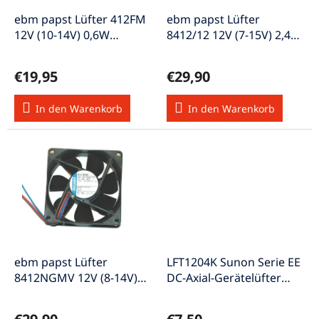
r
u
P
ebm papst Lüfter 412FM
ebm papst Lüfter
n
r
12V (10-14V) 0,6W
8412/12 12V (7-15V) 2,4W
g
o
Axiallüfter
Axiallüfter
d
€19,95
€29,90
u
k
In den Warenkorb
In den Warenkorb
t
e
ebm papst Lüfter
LFT1204K Sunon Serie EE
8412NGMV 12V (8-14V)
DC-Axial-Gerätelüfter
2,0W Axiallüfter
12VDC 40x40x10mm