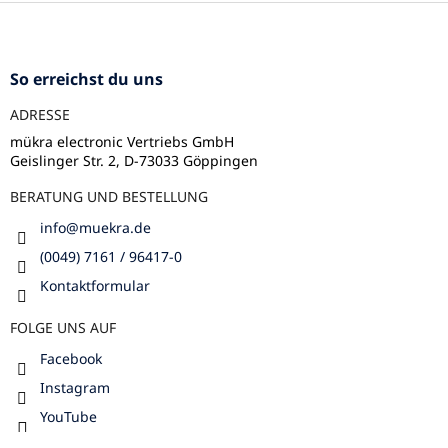
F
t
u
e
ß
d
e
z
So erreichst du uns
r
e
L
ADRESSE
i
i
l
mükra electronic Vertriebs GmbH
s
Geislinger Str. 2, D-73033 Göppingen
e
t
e
BERATUNG UND BESTELLUNG
info
@
muekra.de
(0049) 7161 / 96417-0
Kontaktformular
FOLGE UNS AUF
Facebook
Instagram
YouTube