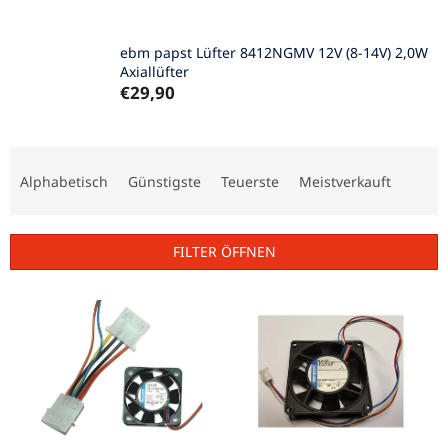
ebm papst Lüfter 8412NGMV 12V (8-14V) 2,0W
Axiallüfter
€29,90
P
r
Alphabetisch
Günstigste
Teuerste
Meistverkauft
o
d
u
FILTER ÖFFNEN
k
t
L
s
i
o
s
r
t
t
e
i
d
e
e
r