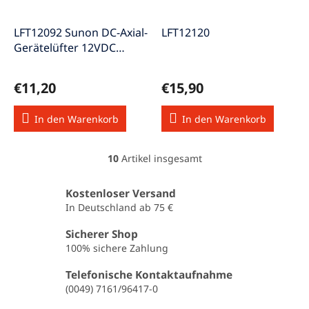
LFT12092 Sunon DC-Axial-
LFT12120
Gerätelüfter 12VDC
92x92x25mm
€11,20
€15,90
In den Warenkorb
In den Warenkorb
10
Artikel insgesamt
S
t
e
Kostenloser Versand
u
In Deutschland ab 75 €
e
r
Sicherer Shop
e
100% sichere Zahlung
l
e
Telefonische Kontaktaufnahme
m
(0049) 7161/96417-0
e
n