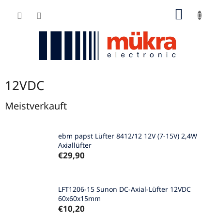
Zum
WARE
Inhalt
springen
12VDC
Meistverkauft
ebm papst Lüfter 8412/12 12V (7-15V) 2,4W
Axiallüfter
€29,90
LFT1206-15 Sunon DC-Axial-Lüfter 12VDC
60x60x15mm
€10,20