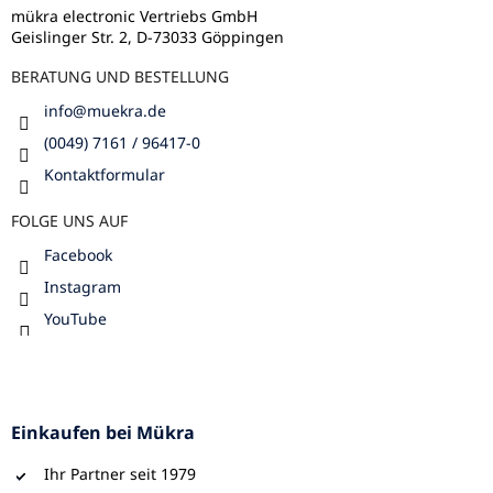
i
l
mükra electronic Vertriebs GmbH
s
Geislinger Str. 2, D-73033 Göppingen
e
t
e
BERATUNG UND BESTELLUNG
info
@
muekra.de
(0049) 7161 / 96417-0
Kontaktformular
FOLGE UNS AUF
Facebook
Instagram
YouTube
Einkaufen bei Mükra
Ihr Partner seit 1979