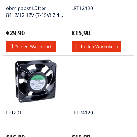
r
u
P
ebm papst Lüfter
LFT12120
n
r
8412/12 12V (7-15V) 2,4W
g
o
Axiallüfter
d
€29,90
€15,90
u
k
In den Warenkorb
In den Warenkorb
t
e
LFT201
LFT24120