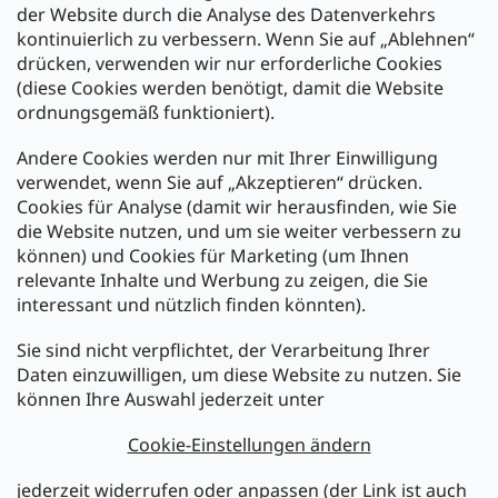
der Website durch die Analyse des Datenverkehrs
kontinuierlich zu verbessern. Wenn Sie auf „Ablehnen“
Zahlung und Versand
drücken, verwenden wir nur erforderliche Cookies
(diese Cookies werden benötigt, damit die Website
Versand mit:
ordnungsgemäß funktioniert).
Andere Cookies werden nur mit Ihrer Einwilligung
Zahlarten:
verwendet, wenn Sie auf „Akzeptieren“ drücken.
Cookies für Analyse (damit wir herausfinden, wie Sie
die Website nutzen, und um sie weiter verbessern zu
können) und Cookies für Marketing (um Ihnen
relevante Inhalte und Werbung zu zeigen, die Sie
interessant und nützlich finden könnten).
Sie sind nicht verpflichtet, der Verarbeitung Ihrer
Newsletter abonnieren
Daten einzuwilligen, um diese Website zu nutzen. Sie
können Ihre Auswahl jederzeit unter
Legen Sie Ihre E-Mail ein und wir werden Ihnen Informationen
über neue Produkte in unserem E-Shop zusenden.
Cookie-Einstellungen ändern
E-Mail
jederzeit widerrufen oder anpassen (der Link ist auch