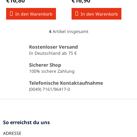
€16,80
€16,90
In den Warenkorb
In den Warenkorb
4
Artikel insgesamt
S
t
e
Kostenloser Versand
u
In Deutschland ab 75 €
e
r
Sicherer Shop
e
100% sichere Zahlung
l
e
Telefonische Kontaktaufnahme
m
(0049) 7161/96417-0
e
n
F
t
u
e
ß
d
e
z
So erreichst du uns
r
e
L
ADRESSE
i