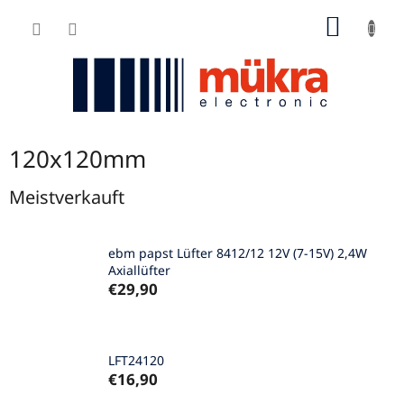
Zum
WARE
Inhalt
springen
120x120mm
Meistverkauft
ebm papst Lüfter 8412/12 12V (7-15V) 2,4W
Axiallüfter
€29,90
LFT24120
€16,90