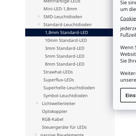
Mehrfarbige-LEDs
Sie sin
um die
Mini-LED-1,8mm
SMD-Leuchtdioden
Cookie
Standard-Leuchtdioden
jederz
1,8mm Standard-LED
Fußzeil
10mm Standard-LED
Wenn S
3mm Standard-LED
Websit
5mm Standard-LED
Sie Ih
8mm Standard-LED
Strawhat-LEDs
Weiter
unser
Superflux-LEDs
Superhelle-Leuchtdioden
Eins
Symbol-Leuchtdioden
Lichtwellenleiter
Optokoppler
RGB-Kabel
Steuergeräte für LEDs
passive Bauelemente