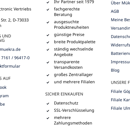
Ihr Partner seit 1979
Über Mük
tronic Vertriebs
fachgerechte
AGB
Beratung
Meine Bes
 Str. 2, D-73033
ausgesuchte
n
Produktneuheiten
Versandi
günstige Preise
G UND
Datensch
NG
breite Produktpalette
Widerruf
ständig wechselnde
muekra.de
Batterie
Angebote
) 7161 / 96417-0
transparente
Impress
ktformular
Versandkosten
Blog
großes Zentrallager
S AUF
und mehrere Filialen
UNSERE F
ook
Filiale G
SICHER EINKAUFEN
gram
Filiale Ka
Datenschutz
ube
Filiale Ul
SSL-Verschlüsselung
mehrere
Zahlungsmethoden