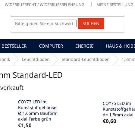
WIDERRUFRECHT / WIDERRUFSBELEHRUNG
MEINE BESTELLUNG
SUCHEN
BESTSELLER
COMPUTER
ENERGIE
HAUS & HOB
ronik
Leuchtdioden
Standard-Leuchtdioden
1,8mm
mm Standard-LED
verkauft
CQY73 LED im
CQY75 LED im
Kunststoffgehäuse
Kunststoffgehä
Ø 1,65mm Bauform
d= 1,8mm axial
axial Farbe grün
€0,60
€1,50