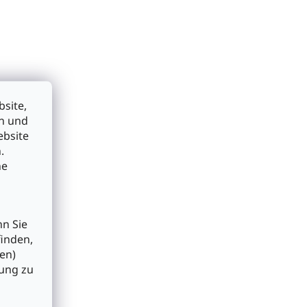
site,
en und
ebsite
.
he
nn Sie
finden,
en)
bung zu