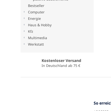
Bestseller
Computer
Energie
Haus & Hobby
Kfz
Multimedia
Werkstatt
Kostenloser Versand
In Deutschland ab 75 €
F
u
ß
z
e
So errei
i