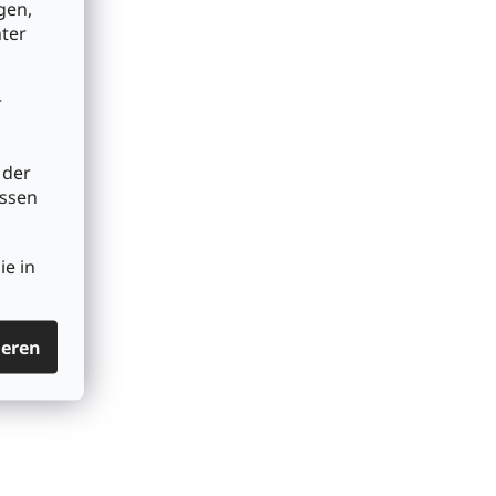
gen,
nter
r
 der
üssen
ie in
ieren