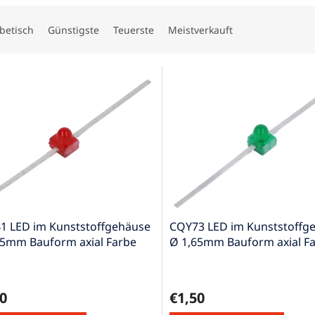
betisch
Günstigste
Teuerste
Meistverkauft
1 LED im Kunststoffgehäuse
CQY73 LED im Kunststoffg
65mm Bauform axial Farbe
Ø 1,65mm Bauform axial F
grün
0
€1,50