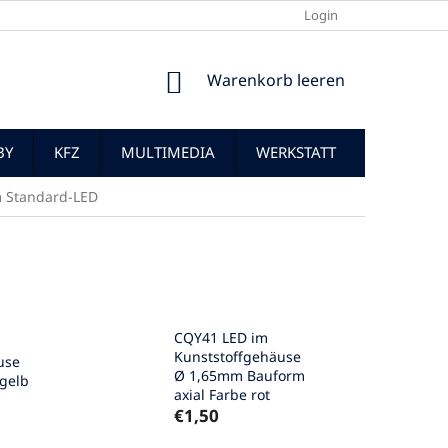
Login
WARENKORB
Warenkorb leeren
BY
KFZ
MULTIMEDIA
WERKSTATT
 Standard-LED
CQY41 LED im
Kunststoffgehäuse
use
Ø 1,65mm Bauform
 gelb
axial Farbe rot
€1,50