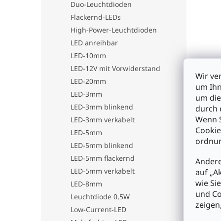
Duo-Leuchtdioden
Flackernd-LEDs
High-Power-Leuchtdioden
LED anreihbar
LED-10mm
LED-12V mit Vorwiderstand
Wir ve
LED-20mm
um Ihn
LED-3mm
um die
LED-3mm blinkend
durch 
Wenn S
LED-3mm verkabelt
Cookie
LED-5mm
ordnun
LED-5mm blinkend
LED-5mm flackernd
Andere
LED-5mm verkabelt
auf „A
wie Si
LED-8mm
und Co
Leuchtdiode 0,5W
zeigen
Low-Current-LED