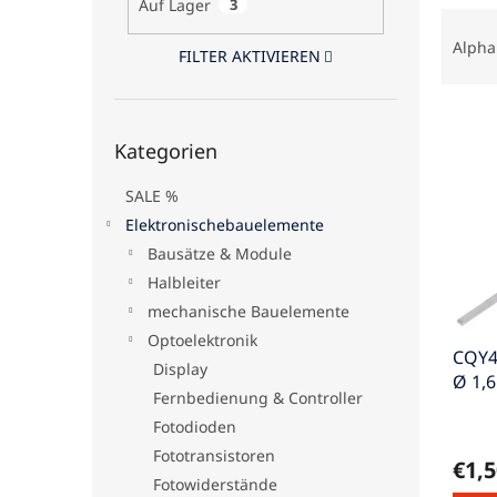
Auf Lager
3
P
e
r
Alpha
FILTER AKTIVIEREN
o
d
L
u
Kategorien
i
k
Kategorien
überspringen
s
t
t
s
SALE %
e
o
Elektronischebauelemente
d
r
Bausätze & Module
e
t
Halbleiter
r
i
P
e
mechanische Bauelemente
r
r
Optoelektronik
CQY4
o
u
Display
Ø 1,
d
n
Fernbedienung & Controller
rot
u
g
Fotodioden
k
t
Fototransistoren
€1,5
e
Fotowiderstände