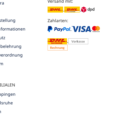
Versand mit:
ra
tellung
Zahlarten:
nformationen
utz
sbelehrung
nverordnung
um
ILIALEN
öppingen
rlsruhe
m