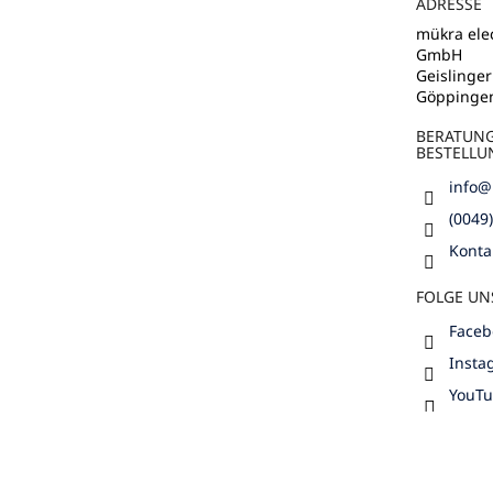
l
ADRESSE
e
mükra elec
GmbH
Geislinger
Göppinge
BERATUN
BESTELLU
info
@
(0049
Konta
FOLGE UN
Faceb
Insta
YouT