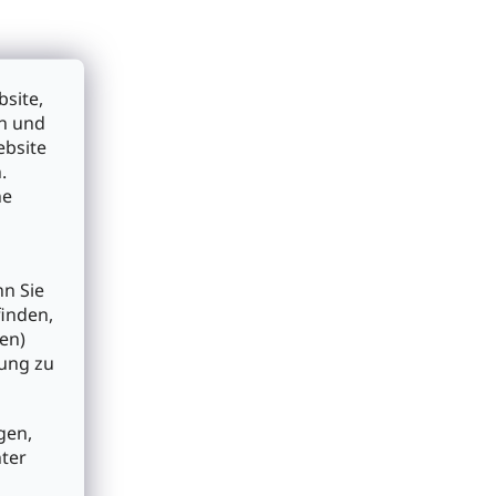
site,
en und
ebsite
.
he
nn Sie
finden,
en)
bung zu
gen,
nter