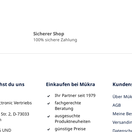
Sicherer Shop
100% sichere Zahlung
chst du uns
Einkaufen bei Mükra
Kundens
Ihr Partner seit 1979
Über Mük
tronic Vertriebs
fachgerechte
AGB
Beratung
Meine Bes
 Str. 2, D-73033
ausgesuchte
n
Produktneuheiten
Versandi
günstige Preise
G UND
Datensch