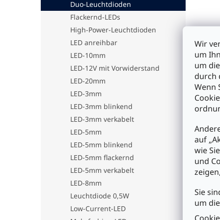
Duo-Leuchtdioden
Flackernd-LEDs
High-Power-Leuchtdioden
LED anreihbar
Wir ve
um Ihn
LED-10mm
um die
LED-12V mit Vorwiderstand
durch 
LED-20mm
Wenn S
LED-3mm
Cookie
LED-3mm blinkend
ordnun
LED-3mm verkabelt
Andere
LED-5mm
auf „A
LED-5mm blinkend
wie Si
LED-5mm flackernd
und Co
LED-5mm verkabelt
zeigen
LED-8mm
Sie sin
Leuchtdiode 0,5W
um die
Low-Current-LED
Cookie