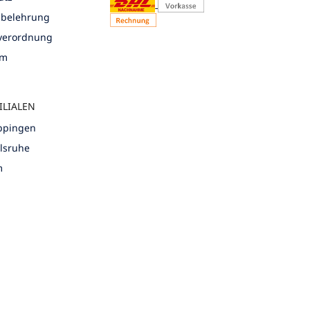
sbelehrung
nverordnung
um
ILIALEN
öppingen
rlsruhe
m