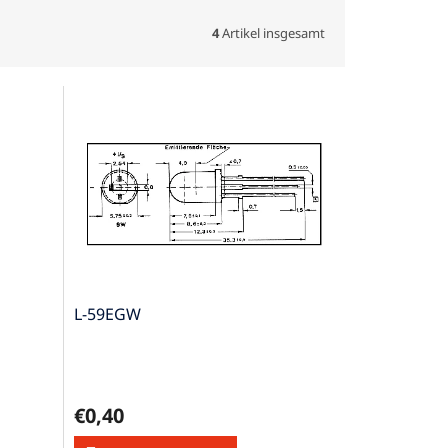
4
Artikel insgesamt
L-59EGW
€0,40