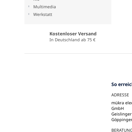
Multimedia
Werkstatt
Kostenloser Versand
In Deutschland ab 75 €
F
u
ß
z
e
So errei
i
l
ADRESSE
e
mükra elec
GmbH
Geislinger
Göppinge
BERATUN