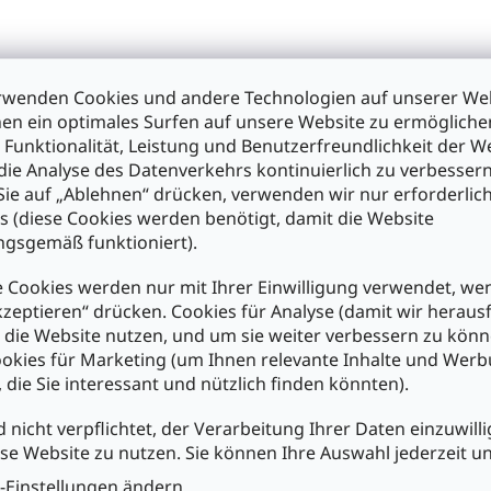
S
t
e
u
e
rwenden Cookies und andere Technologien auf unserer Web
r
en ein optimales Surfen auf unsere Website zu ermöglich
e
 Funktionalität, Leistung und Benutzerfreundlichkeit der W
l
die Analyse des Datenverkehrs kontinuierlich zu verbessern
e
ie auf „Ablehnen“ drücken, verwenden wir nur erforderlic
m
s (diese Cookies werden benötigt, damit die Website
e
gsgemäß funktioniert).
n
t
e
 Cookies werden nur mit Ihrer Einwilligung verwendet, we
d
kzeptieren“ drücken. Cookies für Analyse (damit wir heraus
e
e die Website nutzen, und um sie weiter verbessern zu könn
r
okies für Marketing (um Ihnen relevante Inhalte und Wer
L
, die Sie interessant und nützlich finden könnten).
i
s
d nicht verpflichtet, der Verarbeitung Ihrer Daten einzuwilli
t
e
se Website zu nutzen. Sie können Ihre Auswahl jederzeit u
-Einstellungen ändern