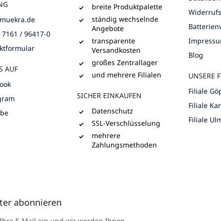
NG
breite Produktpalette
Widerruf
ständig wechselnde
muekra.de
Batterie
Angebote
) 7161 / 96417-0
transparente
Impress
ktformular
Versandkosten
Blog
großes Zentrallager
S AUF
und mehrere Filialen
UNSERE F
ook
Filiale G
SICHER EINKAUFEN
gram
Filiale Ka
Datenschutz
ube
Filiale Ul
SSL-Verschlüsselung
mehrere
Zahlungsmethoden
ter abonnieren
 Ihre E-Mail ein und wir werden Ihnen