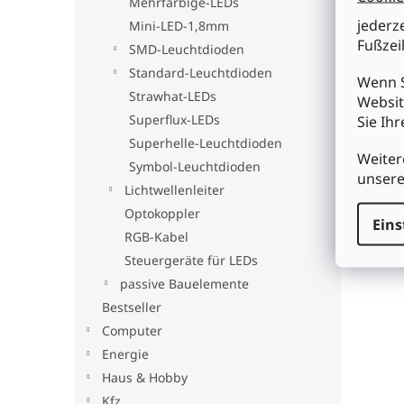
Mehrfarbige-LEDs
jederz
Mini-LED-1,8mm
Fußzeil
SMD-Leuchtdioden
Standard-Leuchtdioden
Wenn S
Strawhat-LEDs
Websit
Superflux-LEDs
Sie Ih
Superhelle-Leuchtdioden
Weiter
Symbol-Leuchtdioden
unser
Lichtwellenleiter
Optokoppler
Eins
RGB-Kabel
Steuergeräte für LEDs
passive Bauelemente
Bestseller
Computer
Energie
Haus & Hobby
Kfz