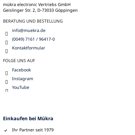
i
l
mükra electronic Vertriebs GmbH
s
Geislinger Str. 2, D-73033 Göppingen
e
t
e
BERATUNG UND BESTELLUNG
info
@
muekra.de
(0049) 7161 / 96417-0
Kontaktformular
FOLGE UNS AUF
Facebook
Instagram
YouTube
Einkaufen bei Mükra
Ihr Partner seit 1979