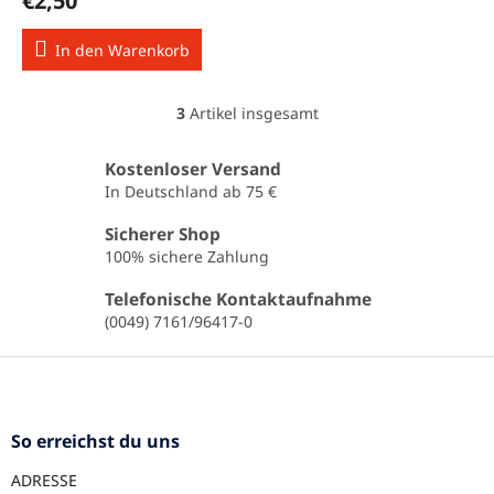
€2,50
In den Warenkorb
3
Artikel insgesamt
S
t
e
Kostenloser Versand
u
In Deutschland ab 75 €
e
r
Sicherer Shop
e
100% sichere Zahlung
l
e
Telefonische Kontaktaufnahme
m
(0049) 7161/96417-0
e
n
F
t
u
e
ß
d
e
z
So erreichst du uns
r
e
L
ADRESSE
i