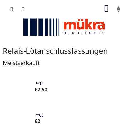
Zum
WARE
Inhalt
springen
Relais-Lötanschlussfassungen
Meistverkauft
PY14
€2,50
PY08
€2