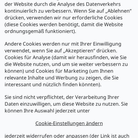
der Website durch die Analyse des Datenverkehrs
kontinuierlich zu verbessern. Wenn Sie auf „Ablehnen“
Zahlung und Versand
drücken, verwenden wir nur erforderliche Cookies
(diese Cookies werden benötigt, damit die Website
Versand mit:
ordnungsgemäß funktioniert).
Andere Cookies werden nur mit Ihrer Einwilligung
Zahlarten:
verwendet, wenn Sie auf „Akzeptieren“ drücken.
Cookies für Analyse (damit wir herausfinden, wie Sie
die Website nutzen, und um sie weiter verbessern zu
können) und Cookies für Marketing (um Ihnen
relevante Inhalte und Werbung zu zeigen, die Sie
interessant und nützlich finden könnten).
Sie sind nicht verpflichtet, der Verarbeitung Ihrer
Newsletter abonnieren
Daten einzuwilligen, um diese Website zu nutzen. Sie
können Ihre Auswahl jederzeit unter
Legen Sie Ihre E-Mail ein und wir werden Ihnen Informationen
über neue Produkte in unserem E-Shop zusenden.
Cookie-Einstellungen ändern
E-Mail
jederzeit widerrufen oder anpassen (der Link ist auch