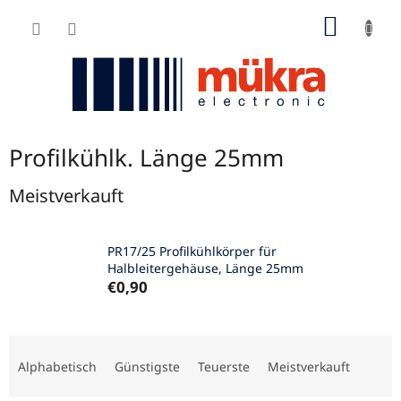
Zum
WARE
Inhalt
springen
Profilkühlk. Länge 25mm
Meistverkauft
PR17/25 Profilkühlkörper für
Halbleitergehäuse, Länge 25mm
€0,90
P
r
Alphabetisch
Günstigste
Teuerste
Meistverkauft
o