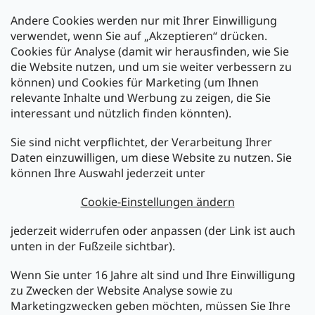
Andere Cookies werden nur mit Ihrer Einwilligung
Zahlarten:
verwendet, wenn Sie auf „Akzeptieren“ drücken.
Cookies für Analyse (damit wir herausfinden, wie Sie
die Website nutzen, und um sie weiter verbessern zu
können) und Cookies für Marketing (um Ihnen
relevante Inhalte und Werbung zu zeigen, die Sie
interessant und nützlich finden könnten).
Sie sind nicht verpflichtet, der Verarbeitung Ihrer
Newsletter abonnieren
Daten einzuwilligen, um diese Website zu nutzen. Sie
können Ihre Auswahl jederzeit unter
Legen Sie Ihre E-Mail ein und wir werden Ihnen Informationen
über neue Produkte in unserem E-Shop zusenden.
Cookie-Einstellungen ändern
E-Mail
jederzeit widerrufen oder anpassen (der Link ist auch
unten in der Fußzeile sichtbar).
Melden Sie sich jetzt für den mükra Newsletter an,
kostenlos und jederzeit kündbar! Mit der Anmeldung zum
Wenn Sie unter 16 Jahre alt sind und Ihre Einwilligung
Newsletter bestätigen Sie Ihr Einverständnis mit der
zu Zwecken der Website Analyse sowie zu
Datenschutzerklärung
.
Marketingzwecken geben möchten, müssen Sie Ihre