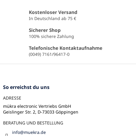
t
e
Kostenloser Versand
u
In Deutschland ab 75 €
e
r
Sicherer Shop
e
100% sichere Zahlung
l
e
Telefonische Kontaktaufnahme
m
(0049) 7161/96417-0
e
n
F
t
u
e
ß
d
e
z
So erreichst du uns
r
e
L
ADRESSE
i
i
l
mükra electronic Vertriebs GmbH
s
Geislinger Str. 2, D-73033 Göppingen
e
t
e
BERATUNG UND BESTELLUNG
info
@
muekra.de