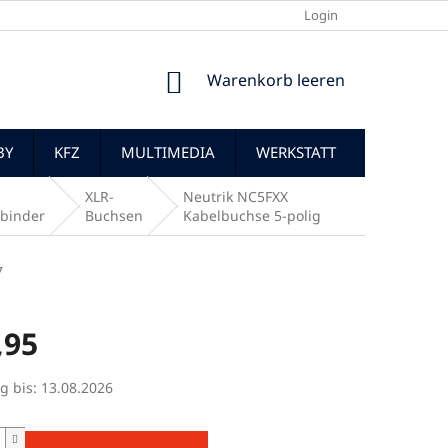
Login
WARENKORB
Warenkorb leeren
BY
KFZ
MULTIMEDIA
WERKSTATT
XLR-
Neutrik NC5FXX
rbinder
Buchsen
Kabelbuchse 5-polig
7
,95
preis:
g bis:
13.08.2026