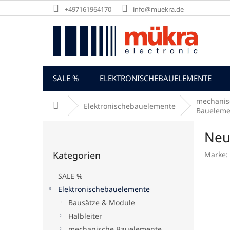
Zum
+497161964170
info@muekra.de
Inhalt
springen
SALE %
ELEKTRONISCHEBAUELEMENTE
mechanis
Startseite
Elektronischebauelemente
Baueleme
S
Neu
e
Kategorien
i
Kategorien
Marke:
überspringen
t
e
SALE %
n
Elektronischebauelemente
l
Bausätze & Module
e
i
Halbleiter
s
mechanische Bauelemente