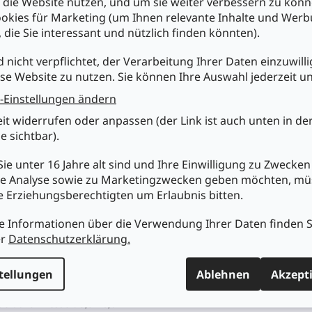
e die Website nutzen, und um sie weiter verbessern zu könn
beltülle mit Polyurethan Knickschutz schützt das Kabel am Stecke
okies für Marketing (um Ihnen relevante Inhalte und Wer
n Biegestress
, die Sie interessant und nützlich finden könnten).
rbcodierungs- und Markierungsmöglichkeiten mittels farbigen Ri
nnhülsen
d nicht verpflichtet, der Verarbeitung Ihrer Daten einzuwilli
hlankes und ergonomisches Design - hochwertig und handlich
se Website zu nutzen. Sie können Ihre Auswahl jederzeit u
bustes, dauerhaftes Metall Druckguss Gehäuse
nenseitiges Gewinde im Gehäuse ist gegen Beschädigung geschütz
-Einstellungen ändern
rkiert mit dem einzigartigen Hologramm - garantiert ein originale
es Neutrik Produkt
eit widerrufen oder anpassen (der Link ist auch unten in de
lassungen: UL zertifizierte Komponenten, UL 94 HB, IEC 61076-2-103
e sichtbar).
ie unter 16 Jahre alt sind und Ihre Einwilligung zu Zwecken
nische Daten :
e Analyse sowie zu Marketingzwecken geben möchten, m
tel: NC5FXX
re Erziehungsberechtigten um Erlaubnis bitten.
rbindungstyp: XLR
schlecht: female
e Informationen über die Verwendung Ihrer Daten finden S
pazität zwischen Kontakten: ≤ 7 pF
rchgangswiderstand: ≤ 3 mΩ (inner)
er
Datenschutzerklärung.
rchschlagsfestigkeit: 1,5 kVdc
olationswiderstand: > 10 GΩ (initial)
tellungen
Ablehnen
Akzept
nnstrom pro Kontakt: 7,5 A
nnspannung: < 50 V
beldurchmesser: 3,5 - 8,0 mm