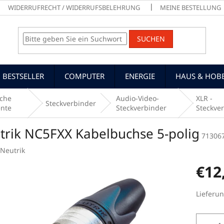
WIDERRUFRECHT / WIDERRUFSBELEHRUNG
MEINE BESTELLUNG
SUCHEN
BESTSELLER
COMPUTER
ENERGIE
HAUS & HOB
che
Audio-Video-
XLR -
Steckverbinder
nte
Steckverbinder
Steckve
trik NC5FXX Kabelbuchse 5-polig
71306
Neutrik
€12
Verkaufs
Lieferun