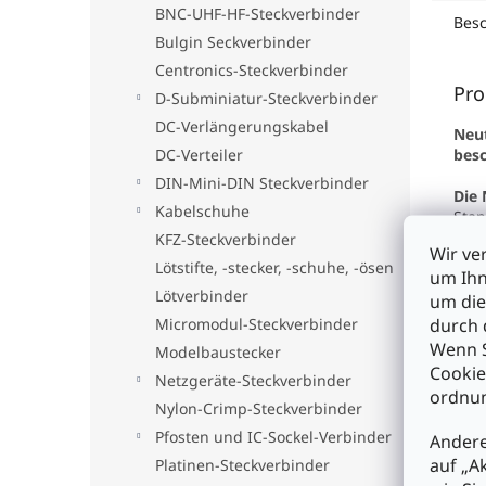
BNC-UHF-HF-Steckverbinder
Bes
Bulgin Seckverbinder
Centronics-Steckverbinder
Pro
D-Subminiatur-Steckverbinder
DC-Verlängerungskabel
Neut
besc
DC-Verteiler
DIN-Mini-DIN Steckverbinder
Die 
Kabelschuhe
Stan
vers
KFZ-Steckverbinder
Wir ve
Kabe
Lötstifte, -stecker, -schuhe, -ösen
um Ihn
und 
Lötverbinder
um die
Eige
durch 
Micromodul-Steckverbinder
• ei
Wenn S
Modelbaustecker
erhö
Cookie
Netzgeräte-Steckverbinder
• fe
ordnun
• Ka
Nylon-Crimp-Steckverbinder
ein
Pfosten und IC-Sockel-Verbinder
Andere
• zu
auf „A
• ve
Platinen-Steckverbinder
vere