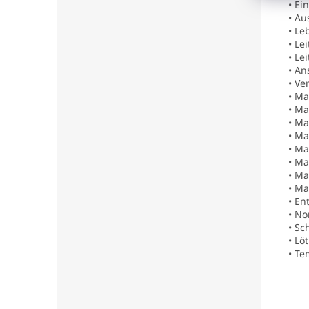
• Ei
• Au
• Le
• Le
• Le
• An
• Ve
• Ma
• Ma
• Ma
• Ma
• Ma
• Ma
• Ma
• Ma
• En
• No
• Sc
• Lö
• Te