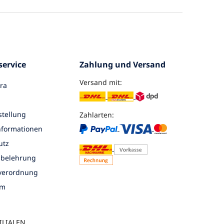
ervice
Zahlung und Versand
Versand mit:
ra
tellung
Zahlarten:
nformationen
utz
sbelehrung
nverordnung
um
ILIALEN