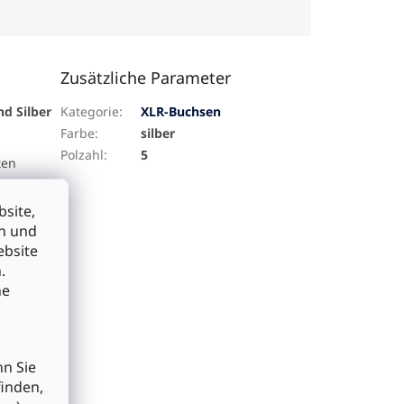
Zusätzliche Parameter
d Silber
Kategorie
:
XLR-Buchsen
Farbe
:
silber
Polzahl
:
5
ten
n. Die
site,
 robuster
en und
ebsite
.
und
he
es
liesst
ür
nn Sie
finden,
raft und