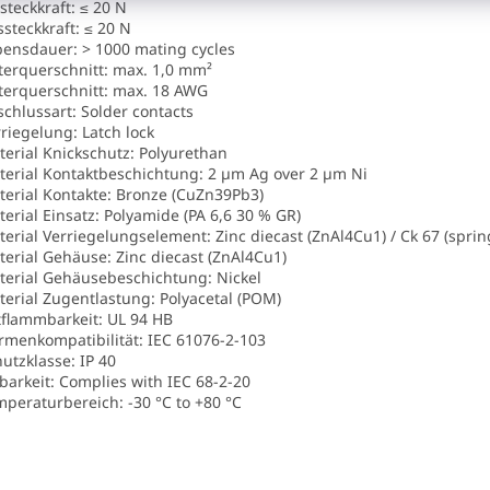
nsteckkraft: ≤ 20 N
ssteckkraft: ≤ 20 N
bensdauer: > 1000 mating cycles
iterquerschnitt: max. 1,0 mm²
iterquerschnitt: max. 18 AWG
schlussart: Solder contacts
rriegelung: Latch lock
terial Knickschutz: Polyurethan
terial Kontaktbeschichtung: 2 µm Ag over 2 µm Ni
terial Kontakte: Bronze (CuZn39Pb3)
terial Einsatz: Polyamide (PA 6,6 30 % GR)
terial Verriegelungselement: Zinc diecast (ZnAl4Cu1) / Ck 67 (sprin
terial Gehäuse: Zinc diecast (ZnAl4Cu1)
terial Gehäusebeschichtung: Nickel
terial Zugentlastung: Polyacetal (POM)
tflammbarkeit: UL 94 HB
rmenkompatibilität: IEC 61076-2-103
hutzklasse: IP 40
tbarkeit: Complies with IEC 68-2-20
mperaturbereich: -30 °C to +80 °C