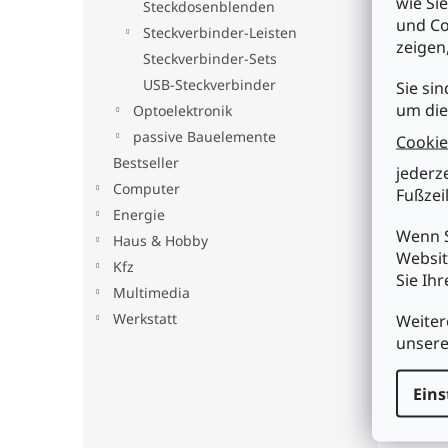
wie Si
Steckdosenblenden
• Ka
und Co
Steckverbinder-Leisten
gege
zeigen
• Fa
Steckverbinder-Sets
Spa
USB-Steckverbinder
Sie sin
• sc
um die
Optoelektronik
• ro
• in
passive Bauelemente
Cookie
• ma
Bestseller
echt
jederz
• Zu
Computer
Fußzeil
2-20
Energie
Wenn S
Haus & Hobby
Tech
Websit
• Ti
Kfz
Sie Ih
• Ve
Multimedia
• Ge
Werkstatt
Weiter
• Ka
• Du
unser
• Du
• Is
Eins
• Ne
• Ne
• Ka