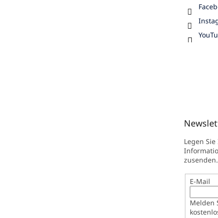
Faceb
Insta
YouT
Newslet
Legen Sie
Informati
zusenden.
E-Mail
Melden S
kostenlo