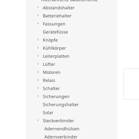
t
Abstandshalter
e
Batteriehalter
Fassungen
Gerätefüsse
Knöpfe
Kühlkörper
Leiterplatten
Lüfter
Motoren
Relais
Schalter
Sicherungen
Sicherungshalter
Solar
Steckverbinder
Adernendhülsen
Adernverbinder