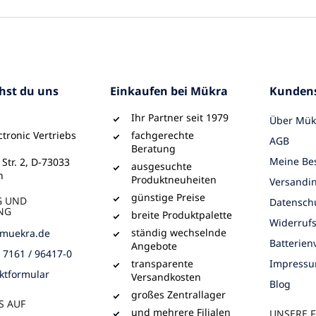
chst du uns
Einkaufen bei Mükra
Kundens
Ihr Partner seit 1979
Über Mük
tronic Vertriebs
fachgerechte
AGB
Beratung
Meine Bes
 Str. 2, D-73033
ausgesuchte
n
Produktneuheiten
Versandi
günstige Preise
G UND
Datensch
NG
breite Produktpalette
Widerruf
ständig wechselnde
muekra.de
Batterie
Angebote
) 7161 / 96417-0
transparente
Impress
ktformular
Versandkosten
Blog
großes Zentrallager
S AUF
und mehrere Filialen
UNSERE F