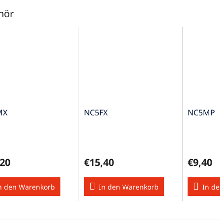
hör
MX
NC5FX
NC5MP
,20
€15,40
€9,40
n den Warenkorb
In den Warenkorb
In d