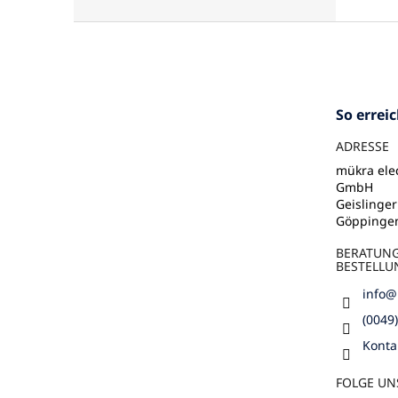
F
u
ß
z
e
So errei
i
l
ADRESSE
e
mükra elec
GmbH
Geislinger
Göppinge
BERATUN
BESTELLU
info
@
(0049
Konta
FOLGE UN