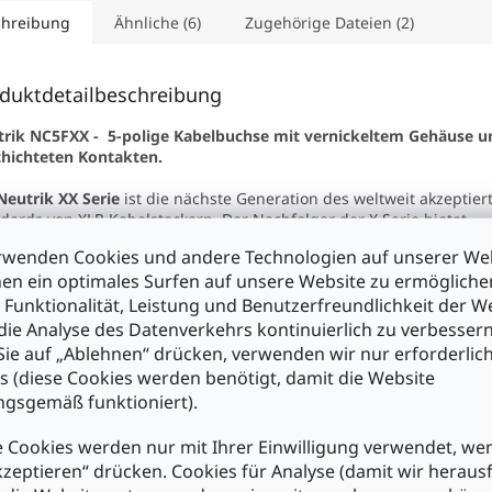
chreibung
Ähnliche (6)
Zugehörige Dateien (2)
duktdetailbeschreibung
rik NC5FXX - 5-polige Kabelbuchse mit vernickeltem Gehäuse un
hichteten Kontakten.
Neutrik XX Serie
ist die nächste Generation des weltweit akzeptier
dards von XLR Kabelsteckern. Der Nachfolger der X Serie bietet
chiedene neue Features, die den Stecker noch verlässlicher mache
rwenden Cookies und andere Technologien auf unserer Web
lstecker sind nun einfacher zu montieren, die Kontakte sind noch
en ein optimales Surfen auf unsere Website zu ermöglich
auch die Kabelzugentlastung wurde verbessert.
 Funktionalität, Leistung und Benutzerfreundlichkeit der W
nschaften :
die Analyse des Datenverkehrs kontinuierlich zu verbessern
nzigartiger female Käfigkontakt verringert den Kontaktwiderstand 
ie auf „Ablehnen“ drücken, verwenden wir nur erforderlic
ht die Leitfähigkeit bei geringerem Verschleiss des Gegenkontakt
s (diese Cookies werden benötigt, damit die Website
male Kontakt mit Lötstopp verhindert, dass Lot in den Steckbereich f
gsgemäß funktioniert).
belbuchse mit ergonomischer und grösserer Verriegelungsklinke f
fachere Handhabung und Bedienung
 Cookies werden nur mit Ihrer Einwilligung verwendet, we
sätzlicher Erdungskontakt für beste Gehäuseverbindung
kzeptieren“ drücken. Cookies für Analyse (damit wir heraus
rbesserte Spannzangenkonstruktion erhöht nochmals die Auszugsk
infacht die Montage