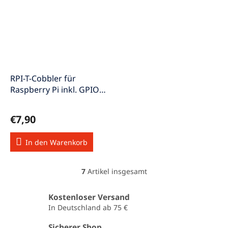
RPI-T-Cobbler für
Raspberry Pi inkl. GPIO
Kabel
€7,90
In den Warenkorb
7
Artikel insgesamt
S
t
e
Kostenloser Versand
u
In Deutschland ab 75 €
e
r
Sicherer Shop