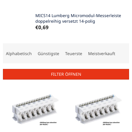
MICS14 Lumberg Micromodul-Messerleiste
doppelreihig versetzt 14-polig
€0,69
P
r
Alphabetisch
Günstigste
Teuerste
Meistverkauft
o
d
u
FILTER ÖFFNEN
k
t
L
s
i
o
s
r
t
t
e
i
d
e
e
r