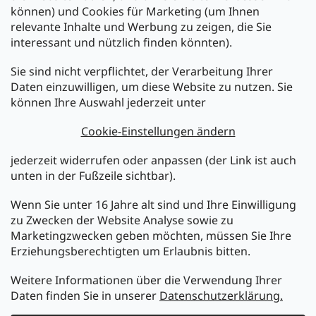
können) und Cookies für Marketing (um Ihnen
relevante Inhalte und Werbung zu zeigen, die Sie
interessant und nützlich finden könnten).
Sie sind nicht verpflichtet, der Verarbeitung Ihrer
Newsletter abonnieren
Daten einzuwilligen, um diese Website zu nutzen. Sie
können Ihre Auswahl jederzeit unter
Legen Sie Ihre E-Mail ein und wir werden Ihnen Informationen
über neue Produkte in unserem E-Shop zusenden.
Cookie-Einstellungen ändern
E-Mail
jederzeit widerrufen oder anpassen (der Link ist auch
unten in der Fußzeile sichtbar).
Melden Sie sich jetzt für den mükra Newsletter an,
kostenlos und jederzeit kündbar! Mit der Anmeldung zum
Wenn Sie unter 16 Jahre alt sind und Ihre Einwilligung
Newsletter bestätigen Sie Ihr Einverständnis mit der
zu Zwecken der Website Analyse sowie zu
Datenschutzerklärung
.
Marketingzwecken geben möchten, müssen Sie Ihre
Erziehungsberechtigten um Erlaubnis bitten.
ANMELDEN
Weitere Informationen über die Verwendung Ihrer
Daten finden Sie in unserer
Datenschutzerklärung.