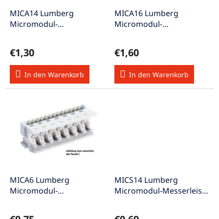
r
u
P
MICA14 Lumberg
MICA16 Lumberg
n
r
Micromodul-
Micromodul-
g
o
Steckverbinder
Steckverbinder
d
Schneidklemmtechnik
Schneidklemmtechnik
€1,30
€1,60
u
14-polig
16-polig
k
In den Warenkorb
In den Warenkorb
t
e
MICA6 Lumberg
MICS14 Lumberg
Micromodul-
Micromodul-Messerleiste
Steckverbinder
doppelreihig versetzt 14-
Schneidklemmtechnik 6-
polig