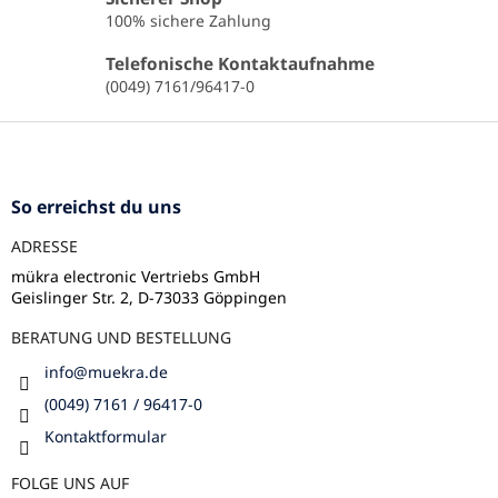
e
100% sichere Zahlung
l
e
Telefonische Kontaktaufnahme
m
(0049) 7161/96417-0
e
n
F
t
u
e
ß
d
e
z
So erreichst du uns
r
e
L
ADRESSE
i
i
l
mükra electronic Vertriebs GmbH
s
Geislinger Str. 2, D-73033 Göppingen
e
t
e
BERATUNG UND BESTELLUNG
info
@
muekra.de
(0049) 7161 / 96417-0
Kontaktformular
FOLGE UNS AUF