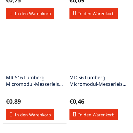
€0,75
€0,69
polig
In den Warenkorb
In den Warenkorb
MICS16 Lumberg
MICS6 Lumberg
Micromodul-Messerleiste
Micromodul-Messerleiste
doppelreihig versetzt 16-
doppelreihig versetzt 6-
polig
polig
€0,89
€0,46
In den Warenkorb
In den Warenkorb