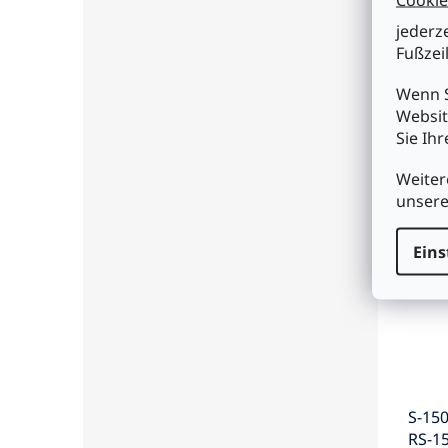
Mean
jederz
36V 
Fußzeil
Wenn S
Websit
€9,9
Sie Ih
I
Weiter
unser
Eins
S-150
RS-1