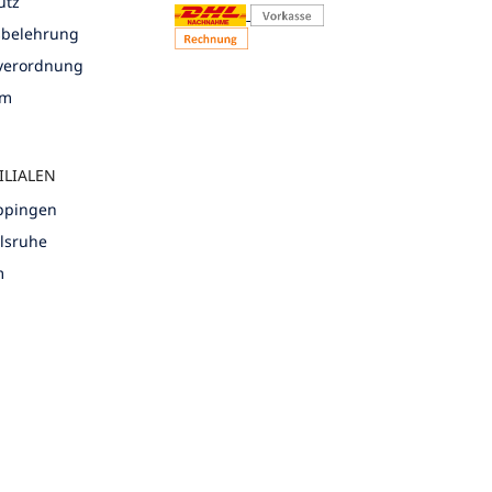
utz
sbelehrung
nverordnung
um
ILIALEN
öppingen
rlsruhe
m