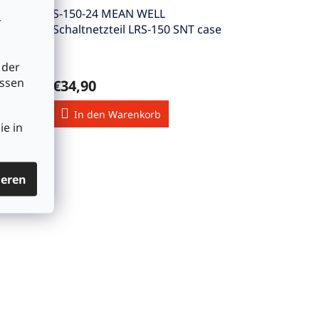
S-150-24 MEAN WELL
r
case
Schaltnetzteil LRS-150 SNT case
156W 24V/6,5A
 der
üssen
€34,90
In den Warenkorb
ie in
ieren