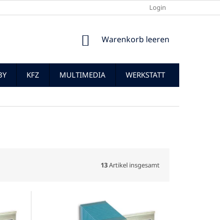
Login
WARENKORB
Warenkorb leeren
BY
KFZ
MULTIMEDIA
WERKSTATT
13
Artikel insgesamt