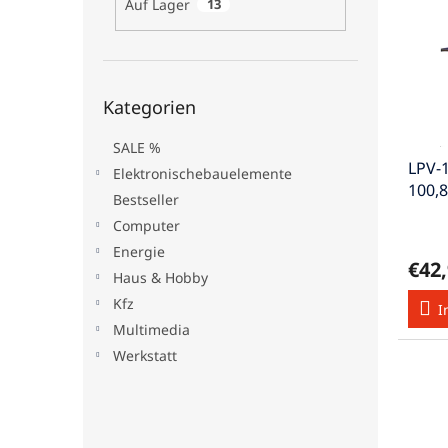
Auf Lager
13
t
s
e
e
o
d
r
e
t
Kategorien
r
i
Kategorien
überspringen
P
e
r
r
SALE %
LPV-1
o
u
Elektronischebauelemente
100,
d
n
Bestseller
u
g
Computer
k
Energie
t
€42
e
Haus & Hobby
Kfz
I
Multimedia
Werkstatt