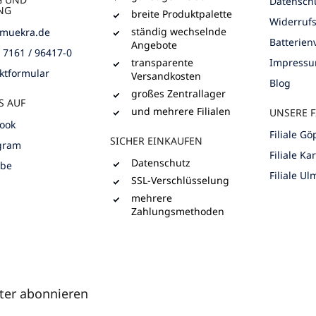
e
Datensch
NG
r
breite Produktpalette
Widerruf
L
ständig wechselnde
muekra.de
i
Batterie
Angebote
) 7161 / 96417-0
s
transparente
Impress
t
ktformular
Versandkosten
e
Blog
großes Zentrallager
S AUF
und mehrere Filialen
UNSERE F
ook
Filiale G
SICHER EINKAUFEN
gram
Filiale Ka
Datenschutz
ube
Filiale Ul
SSL-Verschlüsselung
mehrere
Zahlungsmethoden
ter abonnieren