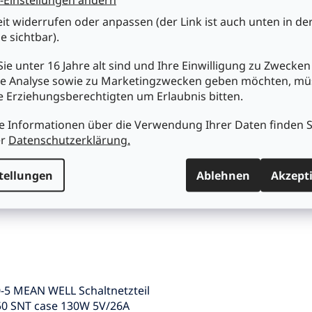
Well DC/DC LED-Treiber 9-
S-150-12 MEAN WELL
eit widerrufen oder anpassen (der Link ist auch unten in de
700mA Litze IP67 LDD-700LW
Schaltnetzteil LRS-150 SNT 
e sichtbar).
150W 12V/12,5A
ie unter 16 Jahre alt sind und Ihre Einwilligung zu Zwecken
e Analyse sowie zu Marketingzwecken geben möchten, m
0
€34,90
re Erziehungsberechtigten um Erlaubnis bitten.
n den Warenkorb
In den Warenkorb
e Informationen über die Verwendung Ihrer Daten finden S
er
Datenschutzerklärung.
tellungen
Ablehnen
Akzept
-5 MEAN WELL Schaltnetzteil
50 SNT case 130W 5V/26A