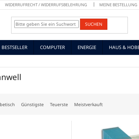
WIDERRUFRECHT / WIDERRUFSBELEHRUNG
MEINE BESTELLUNG
SUCHEN
BESTSELLER
COMPUTER
ENERGIE
HAUS & HOB
nwell
betisch
Günstigste
Teuerste
Meistverkauft