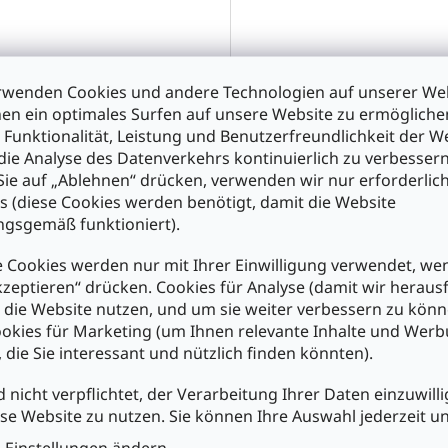
 Well LPV-60-12 60W 12V 5A
MeanWell DC/DC LED-Treibe
erdicht LED-Trafo12V/60WIP
36V 1500mA Litze IP67 LDD
rwenden Cookies und andere Technologien auf unserer Web
1500LW
en ein optimales Surfen auf unsere Website zu ermöglich
 Funktionalität, Leistung und Benutzerfreundlichkeit der W
die Analyse des Datenverkehrs kontinuierlich zu verbessern
,50
€14,50
ie auf „Ablehnen“ drücken, verwenden wir nur erforderlic
s (diese Cookies werden benötigt, damit die Website
n den Warenkorb
In den Warenkorb
gsgemäß funktioniert).
 Cookies werden nur mit Ihrer Einwilligung verwendet, we
kzeptieren“ drücken. Cookies für Analyse (damit wir heraus
e die Website nutzen, und um sie weiter verbessern zu könn
okies für Marketing (um Ihnen relevante Inhalte und Wer
, die Sie interessant und nützlich finden könnten).
d nicht verpflichtet, der Verarbeitung Ihrer Daten einzuwilli
se Website zu nutzen. Sie können Ihre Auswahl jederzeit u
-Einstellungen ändern