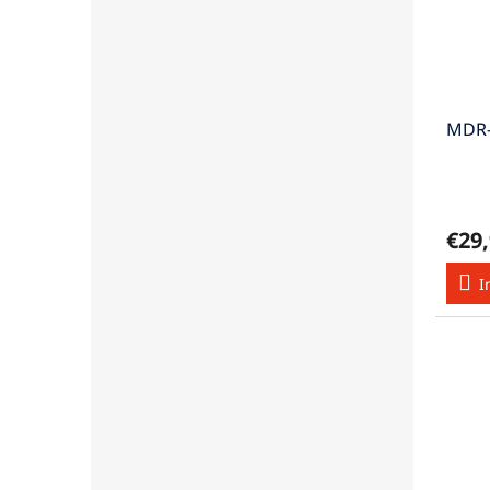
MDR-
€29
I