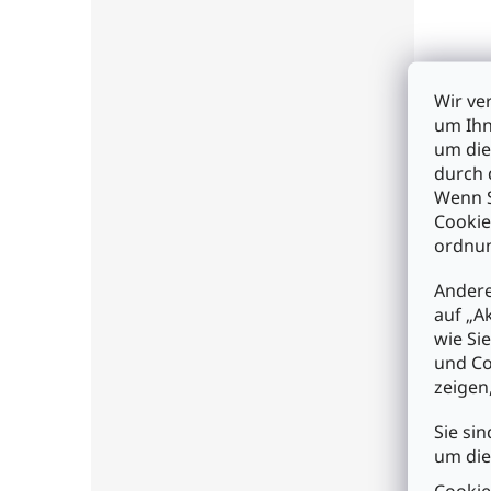
Mean
wass
Wir ve
um Ihn
um die
durch 
€27
Wenn S
Cookie
I
ordnun
Andere
auf „A
wie Si
und Co
zeigen
Sie sin
um die
Cookie