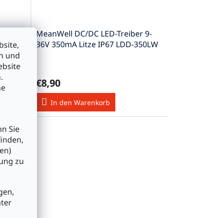
r 6-
MeanWell DC/DC LED-Treiber 9-
-
36V 350mA Litze IP67 LDD-350LW
site,
en und
ebsite
.
€8,90
he
In den Warenkorb
nn Sie
finden,
en)
bung zu
gen,
nter