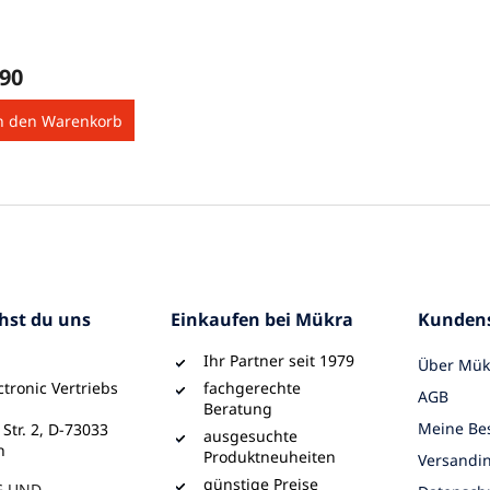
,90
n den Warenkorb
S
t
e
u
e
r
e
chst du uns
Einkaufen bei Mükra
Kundens
l
e
Ihr Partner seit 1979
Über Mük
m
e
tronic Vertriebs
fachgerechte
AGB
n
Beratung
t
Meine Bes
 Str. 2, D-73033
ausgesuchte
e
n
Produktneuheiten
Versandi
d
günstige Preise
G UND