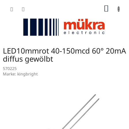
Zum
WARE
Inhalt
springen
LED10mmrot 40-150mcd 60° 20mA
diffus gewölbt
570225
Marke:
kingbright