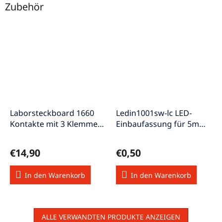
Zubehör
Laborsteckboard 1660
Ledin1001sw-lc LED-
Kontakte mit 3 Klemmen
Einbaufassung für 5mm-
Experimentierboard GL-
LED's Kunststoff
24
Clipmontage
€14,90
€0,50
In den Warenkorb
In den Warenkorb
ALLE VERWANDTEN PRODUKTE ANZEIGEN