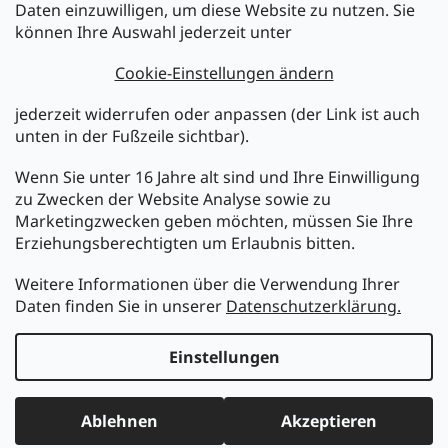
Newsletter abonnieren
Daten einzuwilligen, um diese Website zu nutzen. Sie
können Ihre Auswahl jederzeit unter
Legen Sie Ihre E-Mail ein und wir werden Ihnen Informationen
über neue Produkte in unserem E-Shop zusenden.
Cookie-Einstellungen ändern
E-Mail
jederzeit widerrufen oder anpassen (der Link ist auch
unten in der Fußzeile sichtbar).
Melden Sie sich jetzt für den mükra Newsletter an,
kostenlos und jederzeit kündbar! Mit der Anmeldung zum
Wenn Sie unter 16 Jahre alt sind und Ihre Einwilligung
Newsletter bestätigen Sie Ihr Einverständnis mit der
zu Zwecken der Website Analyse sowie zu
Datenschutzerklärung
.
Marketingzwecken geben möchten, müssen Sie Ihre
Erziehungsberechtigten um Erlaubnis bitten.
ANMELDEN
Weitere Informationen über die Verwendung Ihrer
Daten finden Sie in unserer
Datenschutzerklärung.
Erstellt von Shoptet
Einstellungen
Copyright 2026
MüKRA electronic Vertriebs GmbH
. Alle
Ablehnen
Akzeptieren
Rechte vorbehalten.
Cookie-Einstellungen ändern