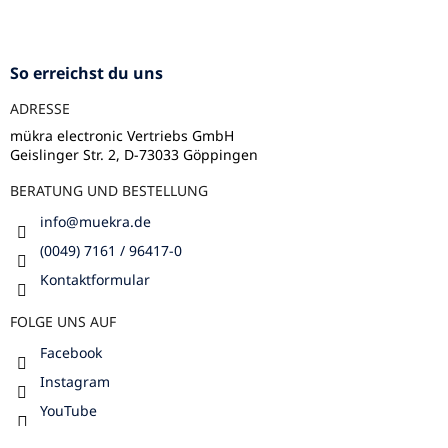
F
u
ß
z
So erreichst du uns
e
ADRESSE
i
l
mükra electronic Vertriebs GmbH
Geislinger Str. 2, D-73033 Göppingen
e
BERATUNG UND BESTELLUNG
info
@
muekra.de
(0049) 7161 / 96417-0
Kontaktformular
FOLGE UNS AUF
Facebook
Instagram
YouTube