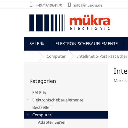
Zum
+497161964170
info@muekra.de
Inhalt
springen
SALE %
ELEKTRONISCHEBAUELEMENTE
Startseite
Computer
Intellinet 5-Port Fast Ethe
S
Inte
e
Kategorien
i
Kategorien
Marke:
überspringen
t
e
SALE %
n
Elektronischebauelemente
l
Bestseller
e
i
Computer
s
Adapter Seriell
t