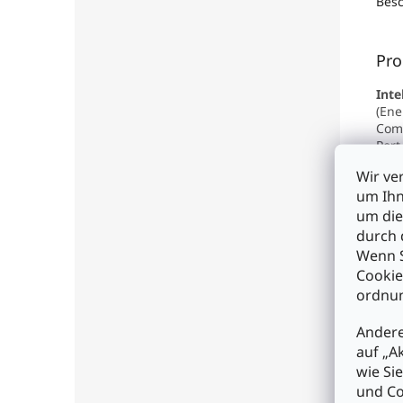
Bes
Pro
Inte
(Ene
Com
Port
inst
Wir ve
Bür
um Ihn
Viel
ande
um die
jede
durch 
Einf
Wenn S
Swit
Cookie
kein
ordnun
Upli
Andere
Eige
auf „A
• fü
• un
wie Si
• di
und Co
und 