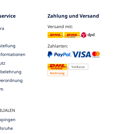
ervice
Zahlung und Versand
Versand mit:
ra
tellung
Zahlarten:
nformationen
utz
sbelehrung
nverordnung
um
ILIALEN
öppingen
rlsruhe