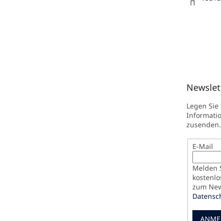
Newslet
Legen Sie
Informati
zusenden.
E-Mail
Melden S
kostenlo
zum News
Datensc
ANME