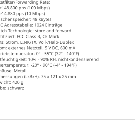
ketfilter/Forwarding Rate:
8.800 pps (100 Mbps)
.880 pps (10 Mbps)
ischenspeicher: 48 kBytes
C Adresstabelle: 1024 Einträge
itch Technologie: store and forward
rtifiziert: FCC Class B, CE Mark
Ds: Strom, LINK/TX, Voll-/Halb-Duplex
rom: externes Netzteil, 5 V DC, 600 mA
triebstemperatur: 0° - 55°C (32° - 140°F)
ftfeuchtigkeit: 10% - 90% RH, nichtkondensierend
gertemperatur: -20° - 90°C (-4° - 194°F)
häuse: Metall
messungen (LxBxH): 75 x 121 x 25 mm
wicht: 420 g
rbe: schwarz