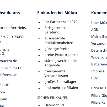
chst du uns
Einkaufen bei Mükra
Kundens
Ihr Partner seit 1979
Über Mük
tronic Vertriebs
fachgerechte
AGB
Beratung
Meine Bes
 Str. 2, D-73033
ausgesuchte
n
Produktneuheiten
Versandi
günstige Preise
G UND
Datensch
NG
breite Produktpalette
Widerruf
ständig wechselnde
muekra.de
Batterie
Angebote
) 7161 / 96417-0
transparente
Impress
ktformular
Versandkosten
Blog
großes Zentrallager
S AUF
und mehrere Filialen
UNSERE F
ook
Filiale G
SICHER EINKAUFEN
gram
Filiale Ka
Datenschutz
ube