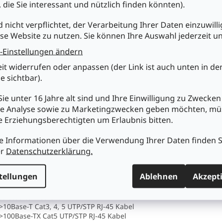
, die Sie interessant und nützlich finden könnten).
to MDI/MDI-X Unterstützung auf allen Ports
ay Auto-Negotiation auf allen Ports
d nicht verpflichtet, der Verarbeitung Ihrer Daten einzuwilli
ore and forward switching Architektur
se Website zu nutzen. Sie können Ihre Auswahl jederzeit u
ll/halb Duplex
EE 802.3x Flowkontrolle für Vollduplex
-Einstellungen ändern
in Paketverlust bei Halbduplex
ket Filterraten: 148.800 pps (100 Mbps), 14.880 pps (10 Mbps)
eit widerrufen oder anpassen (der Link ist auch unten in de
terstützt 1024 MAC Adresseinträge
e sichtbar).
 kBytes Zwischenspeicher
Ds für Power, Link/Aktivität,Voll- und Halbduplex
ie unter 16 Jahre alt sind und Ihre Einwilligung zu Zwecken
mpaktes Metallgehäuse
e Analyse sowie zu Marketingzwecken geben möchten, m
Jahre Garantie
re Erziehungsberechtigten um Erlaubnis bitten.
eferumfang: 5-Port Fast Ethernet Office Switch, Netzteil, Handbuch
e Informationen über die Verwendung Ihrer Daten finden S
nische Daten :
andards:
er
Datenschutzerklärung.
EE 802.3 (10Base-T Ethernet)
EE 802.3u (100Base-TX Fast Ethernet)
tellungen
Ablehnen
Akzept
E 802.3x (Flow Control, für Voll-Duplex Modus)
E 802.3az (Energy Efficient Ethernet)
terstützte Medien:
Base-T Cat3, 4, 5 UTP/STP RJ-45 Kabel
0Base-TX Cat5 UTP/STP RJ-45 Kabel