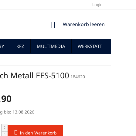
Login
WARENKORB
Warenkorb leeren
BY
KFZ
MULTIMEDIA
WERKSTATT
itch Metall FES-5100
184620
,90
preis:
g bis:
13.08.2026
In den Warenkorb