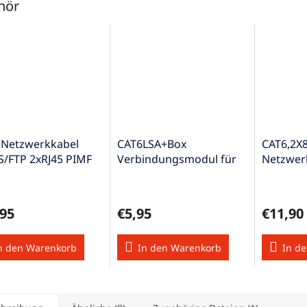
hör
 Netzwerkkabel
CAT6LSA+Box
CAT6,2X
S/FTP 2xRJ45 PIMF
Verbindungsmodul für
Netzwer
hirmt grau CK-
Twisted Pair Kabel CAT6
oder Un
/10
,95
€5,95
€11,90
n den Warenkorb
In den Warenkorb
In d