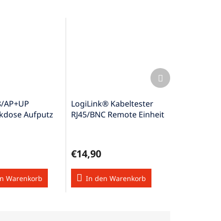
Nächstes
Produkt
8/AP+UP
LogiLink® Kabeltester
kdose Aufputz
RJ45/BNC Remote Einheit
terputz möglich
KT-CAT5+BNC
€14,90
en Warenkorb
In den Warenkorb