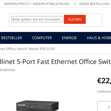
WIDERRUFRECHT / WIDERRUFSBELEHRUNG
MEINE BESTELLUNG
SUCHEN
BESTSELLER
COMPUTER
ENERGIE
HAUS & HOB
rnet Office Switch Metall FES-5100
llinet 5-Port Fast Ethernet Office Sw
Intellinet
€22
Verkaufs
Lieferun