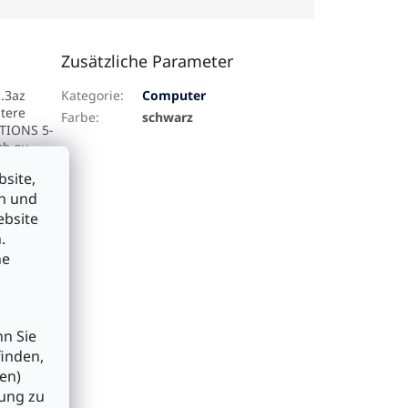
Zusätzliche Parameter
2.3az
Kategorie
:
Computer
itere
Farbe
:
schwarz
TIONS 5-
ch zu
lere
site,
en und
witche und
niert mit
ebsite
.
n dieses
he
 müssen
 für
st.
nn Sie
finden,
ung
erkgeräten
en)
e Ports
bung zu