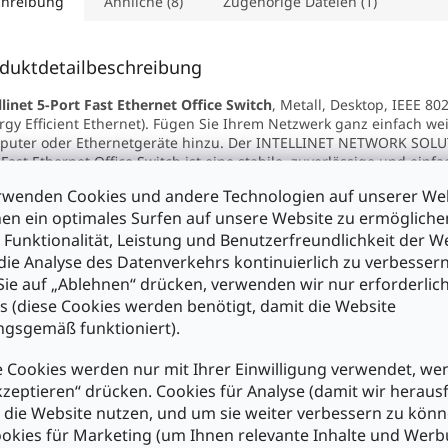
chreibung
Ähnliche (8)
Zugehörige Dateien (1)
duktdetailbeschreibung
llinet 5-Port Fast Ethernet Office Switch
, Metall, Desktop, IEEE 80
rgy Efficient Ethernet). Fügen Sie Ihrem Netzwerk ganz einfach we
puter oder Ethernetgeräte hinzu. Der INTELLINET NETWORK SOLU
 Fast Ethernet Office Switch ist eine stabile, zuverlässige und einfa
allierenden Lösung und damit perfekt geeignet für kleine und mitt
rwenden Cookies und andere Technologien auf unserer Web
oumgebungen.
en ein optimales Surfen auf unsere Website zu ermöglich
seitig - der Switch verbindet bis zu 5 Computer, Server, Drucker, S
re Geräte mit Ethernetkabeln über 10 oder 100 Mbit/s und funktio
 Funktionalität, Leistung und Benutzerfreundlichkeit der W
m Betriebssystem.
die Analyse des Datenverkehrs kontinuierlich zu verbessern
ache Installation und Wartung - die Auto-Installationseigenschafte
ie auf „Ablehnen“ drücken, verwenden wir nur erforderlic
ches machen die Plug&Play-Installation zu einem Kinderspiel. Sie
s (diese Cookies werden benötigt, damit die Website
e Konfiguration durchführen und brauchen keine speziellen Kabel
gsgemäß funktioniert).
nk-Ports, da jeder Port mit Auto MDI/MDI-X Crossover ausgestattet i
 Cookies werden nur mit Ihrer Einwilligung verwendet, we
nschaften :
kzeptieren“ drücken. Cookies für Analyse (damit wir heraus
nf 10/100 Mbit/s Ports mit automatischer Geschwindigkeitserkenn
terstützt alle Kombinationen von 10 Mbit/s oder 100 Mbit/s Netzw
e die Website nutzen, und um sie weiter verbessern zu könn
e stromsparende Green-Ethernet-Technologie deaktiviert ungenutzt
okies für Marketing (um Ihnen relevante Inhalte und Wer
passt die Energiestufe entsprechend der Kabellänge an