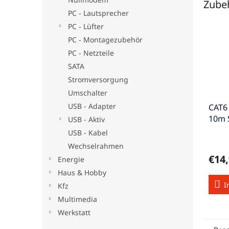
Zube
PC - Lautsprecher
PC - Lüfter
PC - Montagezubehör
PC - Netzteile
SATA
Stromversorgung
Umschalter
USB - Adapter
CAT6
10m 
USB - Aktiv
gesc
USB - Kabel
CAT6
Wechselrahmen
€14
Energie
Haus & Hobby
I
Kfz
Multimedia
Werkstatt