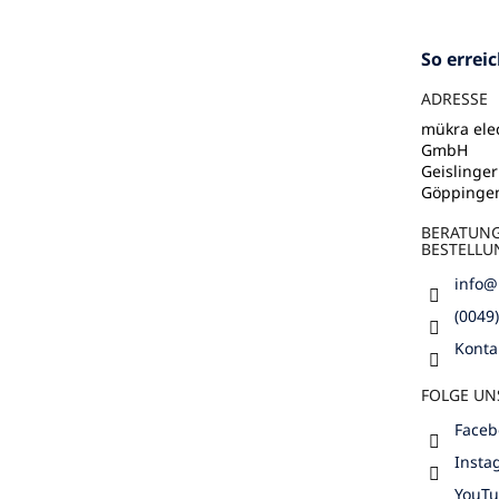
ß
z
e
So errei
i
l
ADRESSE
e
mükra elec
GmbH
Geislinger
Göppinge
BERATUN
BESTELLU
info
@
(0049
Konta
FOLGE UN
Faceb
Insta
YouT