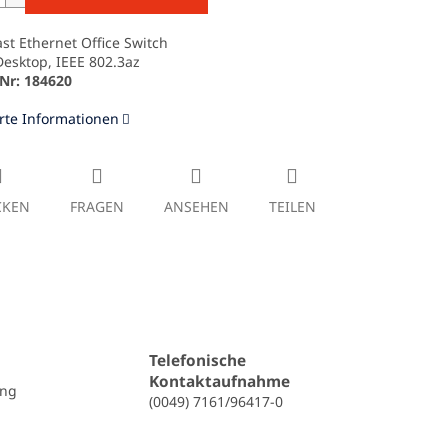
ast Ethernet Office Switch
Desktop, IEEE 802.3az
-Nr: 184620
erte Informationen
CKEN
FRAGEN
ANSEHEN
TEILEN
Telefonische
Kontaktaufnahme
ung
(0049) 7161/96417-0