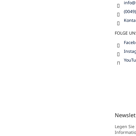
info
@
(0049
Konta
FOLGE UN
Faceb
Insta
YouT
Newslet
Legen Sie
Informati