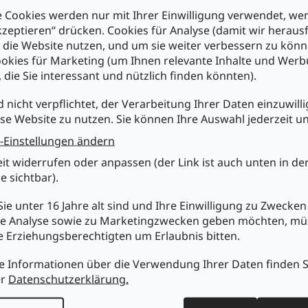
 Cookies werden nur mit Ihrer Einwilligung verwendet, we
kzeptieren“ drücken. Cookies für Analyse (damit wir heraus
chreibung
Ähnliche (8)
Marke
e die Website nutzen, und um sie weiter verbessern zu könn
okies für Marketing (um Ihnen relevante Inhalte und Wer
, die Sie interessant und nützlich finden könnten).
duktdetailbeschreibung
d nicht verpflichtet, der Verarbeitung Ihrer Daten einzuwilli
bay CAT 6 Netzwerkkabel 3m
, S/FTP, 2xRJ45 stecker, PIMF doppelt
hirmt, grau.
se Website zu nutzen. Sie können Ihre Auswahl jederzeit u
-Einstellungen ändern
nschaften :
ppelt geschirmtes Twisted Pair Kabel
eit widerrufen oder anpassen (der Link ist auch unten in de
MF (Paare in Metal Folie)
e sichtbar).
arfolge nach EIA/TIA 568
t angespritzter Knickschutztülle
ie unter 16 Jahre alt sind und Ihre Einwilligung zu Zwecken
ngenangabe auf der Tülle
e Analyse sowie zu Marketingzwecken geben möchten, m
t vergoldeten Kontaktflächen
re Erziehungsberechtigten um Erlaubnis bitten.
imline Knickschutztülle, geeignet für alle Patchfelder
nische Daten :
e Informationen über die Verwendung Ihrer Daten finden S
hirmungsmaß: S/FTP (PIMF)
er
Datenschutzerklärung.
nenleiter: 4x2xAWG 27/7 CCA
andard: CAT 6 (250MHz)