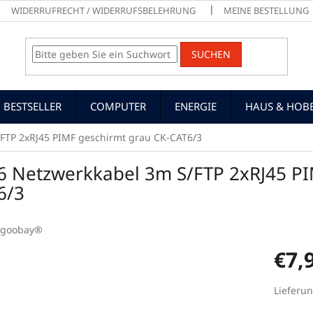
WIDERRUFRECHT / WIDERRUFSBELEHRUNG
MEINE BESTELLUNG
SUCHEN
BESTSELLER
COMPUTER
ENERGIE
HAUS & HOB
FTP 2xRJ45 PIMF geschirmt grau CK-CAT6/3
6 Netzwerkkabel 3m S/FTP 2xRJ45 PI
6/3
goobay®
€7,
Verkaufs
Lieferun