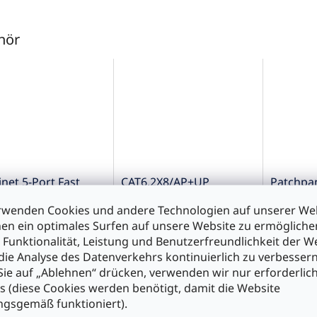
hör
linet 5-Port Fast
CAT6,2X8/AP+UP
Patchpan
net Office Switch
Netzwerkdose Aufputz
24x RJ45
rwenden Cookies und andere Technologien auf unserer Web
l FES-5100
oder Unterputz möglich
en ein optimales Surfen auf unsere Website zu ermöglich
 Funktionalität, Leistung und Benutzerfreundlichkeit der W
,90
€11,90
€64,90
die Analyse des Datenverkehrs kontinuierlich zu verbessern
ie auf „Ablehnen“ drücken, verwenden wir nur erforderlic
s (diese Cookies werden benötigt, damit die Website
n den Warenkorb
In den Warenkorb
In d
gsgemäß funktioniert).