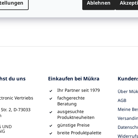
tellungen
Ablehnen
Akzept
olierung: PVC
nge: 3 m
rbe: grau
chst du uns
Einkaufen bei Mükra
Kundens
Ihr Partner seit 1979
Über Mük
tronic Vertriebs
fachgerechte
AGB
Beratung
Meine Bes
 Str. 2, D-73033
ausgesuchte
n
Produktneuheiten
Versandi
günstige Preise
G UND
Datensch
NG
breite Produktpalette
Widerruf