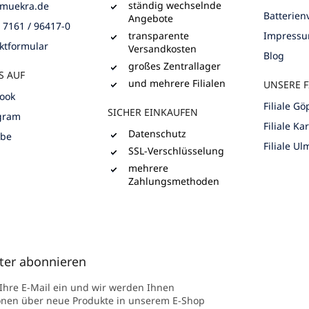
ständig wechselnde
muekra.de
Batterie
Angebote
) 7161 / 96417-0
transparente
Impress
ktformular
Versandkosten
Blog
großes Zentrallager
S AUF
und mehrere Filialen
UNSERE F
ook
Filiale G
SICHER EINKAUFEN
gram
Filiale Ka
Datenschutz
ube
Filiale Ul
SSL-Verschlüsselung
mehrere
Zahlungsmethoden
ter abonnieren
 Ihre E-Mail ein und wir werden Ihnen
onen über neue Produkte in unserem E-Shop