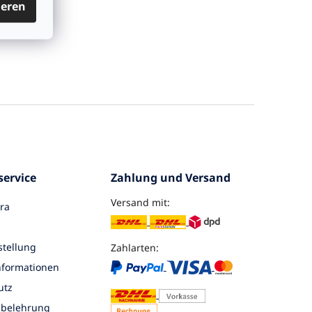
ieren
ervice
Zahlung und Versand
Versand mit:
ra
tellung
Zahlarten:
nformationen
utz
sbelehrung