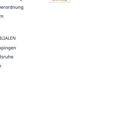
nverordnung
um
ILIALEN
öppingen
rlsruhe
m