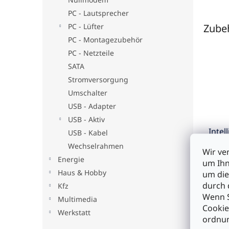
PC - Lautsprecher
Zube
PC - Lüfter
PC - Montagezubehör
PC - Netzteile
SATA
Stromversorgung
Umschalter
USB - Adapter
USB - Aktiv
Intel
USB - Kabel
Ether
Wechselrahmen
Wir ve
Metal
Energie
um Ihn
Haus & Hobby
um die
€22
durch 
Kfz
Wenn S
Multimedia
Cookie
I
Werkstatt
ordnun