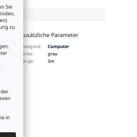
nn Sie
finden,
en)
bung zu
Zusätzliche Parameter
gen,
Kategorie
:
Computer
nter
Farbe
:
grau
Länge
:
3m
r
 der
üssen
ie in