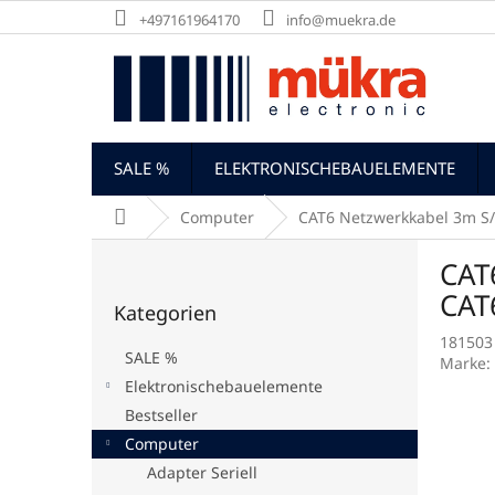
Zum
+497161964170
info@muekra.de
Inhalt
springen
SALE %
ELEKTRONISCHEBAUELEMENTE
Startseite
Computer
CAT6 Netzwerkkabel 3m S/
S
CAT
e
Kategorien
i
CAT
Kategorien
überspringen
t
181503
e
SALE %
Marke:
n
Elektronischebauelemente
l
Bestseller
e
i
Computer
s
Adapter Seriell
t