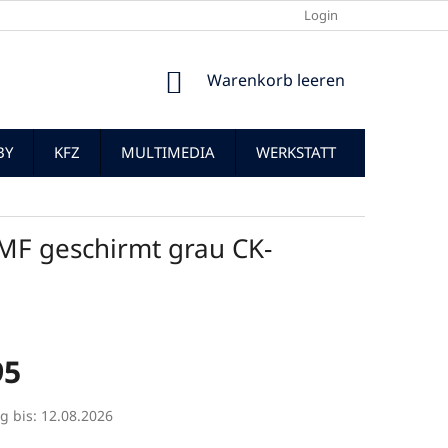
Login
WARENKORB
Warenkorb leeren
BY
KFZ
MULTIMEDIA
WERKSTATT
MF geschirmt grau CK-
95
preis:
g bis:
12.08.2026