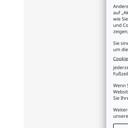
Andere
auf „A
Bes
wie Si
und Co
zeigen
Pro
Sie sin
Goo
gesc
um die
Cookie
Eige
• do
jederz
• PI
Fußzeil
• Pa
• mi
Wenn S
• Lä
Websit
• mi
Sie Ih
• Sl
Tech
Weiter
• Sc
unser
• In
• St