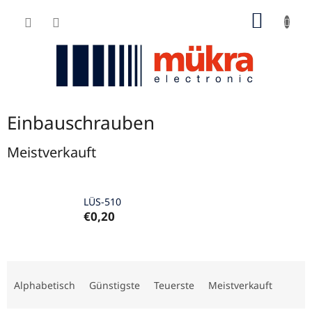
Zum
WARE
Inhalt
springen
Einbauschrauben
Meistverkauft
LÜS-510
€0,20
P
r
Alphabetisch
Günstigste
Teuerste
Meistverkauft
o