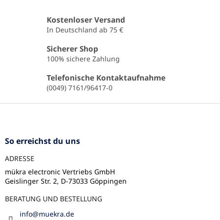
t
e
Kostenloser Versand
u
In Deutschland ab 75 €
e
r
Sicherer Shop
e
100% sichere Zahlung
l
e
Telefonische Kontaktaufnahme
m
(0049) 7161/96417-0
e
n
F
t
u
e
ß
d
e
z
So erreichst du uns
r
e
L
ADRESSE
i
i
l
mükra electronic Vertriebs GmbH
s
Geislinger Str. 2, D-73033 Göppingen
e
t
e
BERATUNG UND BESTELLUNG
info
@
muekra.de