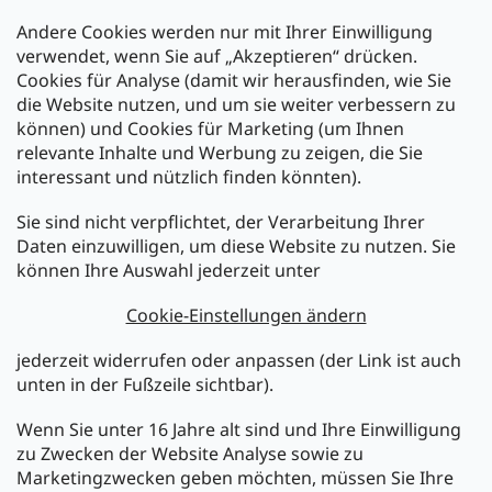
Andere Cookies werden nur mit Ihrer Einwilligung
Zahlarten:
verwendet, wenn Sie auf „Akzeptieren“ drücken.
Cookies für Analyse (damit wir herausfinden, wie Sie
die Website nutzen, und um sie weiter verbessern zu
können) und Cookies für Marketing (um Ihnen
relevante Inhalte und Werbung zu zeigen, die Sie
interessant und nützlich finden könnten).
Sie sind nicht verpflichtet, der Verarbeitung Ihrer
Newsletter abonnieren
Daten einzuwilligen, um diese Website zu nutzen. Sie
können Ihre Auswahl jederzeit unter
Legen Sie Ihre E-Mail ein und wir werden Ihnen Informationen
über neue Produkte in unserem E-Shop zusenden.
Cookie-Einstellungen ändern
E-Mail
jederzeit widerrufen oder anpassen (der Link ist auch
unten in der Fußzeile sichtbar).
Melden Sie sich jetzt für den mükra Newsletter an,
kostenlos und jederzeit kündbar! Mit der Anmeldung zum
Wenn Sie unter 16 Jahre alt sind und Ihre Einwilligung
Newsletter bestätigen Sie Ihr Einverständnis mit der
zu Zwecken der Website Analyse sowie zu
Datenschutzerklärung
.
Marketingzwecken geben möchten, müssen Sie Ihre