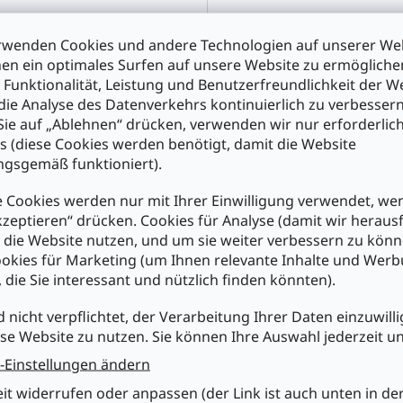
rwenden Cookies und andere Technologien auf unserer Web
en ein optimales Surfen auf unsere Website zu ermöglich
 Funktionalität, Leistung und Benutzerfreundlichkeit der W
die Analyse des Datenverkehrs kontinuierlich zu verbessern
ie auf „Ablehnen“ drücken, verwenden wir nur erforderlic
s (diese Cookies werden benötigt, damit die Website
gsgemäß funktioniert).
2222/Stück
SPE-265ws/Paar
 Cookies werden nur mit Ihrer Einwilligung verwendet, we
kzeptieren“ drücken. Cookies für Analyse (damit wir heraus
e die Website nutzen, und um sie weiter verbessern zu könn
okies für Marketing (um Ihnen relevante Inhalte und Wer
, die Sie interessant und nützlich finden könnten).
,90
€77,90
d nicht verpflichtet, der Verarbeitung Ihrer Daten einzuwilli
n den Warenkorb
In den Warenkorb
se Website zu nutzen. Sie können Ihre Auswahl jederzeit u
-Einstellungen ändern
eit widerrufen oder anpassen (der Link ist auch unten in de