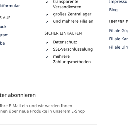
transparente
Impress
ktformular
Versandkosten
Blog
großes Zentrallager
S AUF
und mehrere Filialen
UNSERE F
ook
Filiale G
SICHER EINKAUFEN
gram
Filiale Ka
Datenschutz
ube
Filiale Ul
SSL-Verschlüsselung
mehrere
Zahlungsmethoden
ter abonnieren
 Ihre E-Mail ein und wir werden Ihnen
onen über neue Produkte in unserem E-Shop