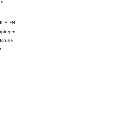
um
ILIALEN
öppingen
rlsruhe
m