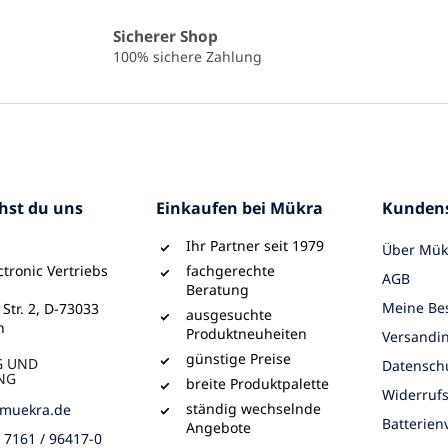
r
e
Sicherer Shop
l
100% sichere Zahlung
e
m
e
n
t
e
d
e
chst du uns
Einkaufen bei Mükra
Kundens
r
L
Ihr Partner seit 1979
Über Mük
i
tronic Vertriebs
fachgerechte
s
AGB
Beratung
t
Meine Bes
 Str. 2, D-73033
e
ausgesuchte
n
Produktneuheiten
Versandi
günstige Preise
G UND
Datensch
NG
breite Produktpalette
Widerruf
ständig wechselnde
muekra.de
Batterie
Angebote
) 7161 / 96417-0