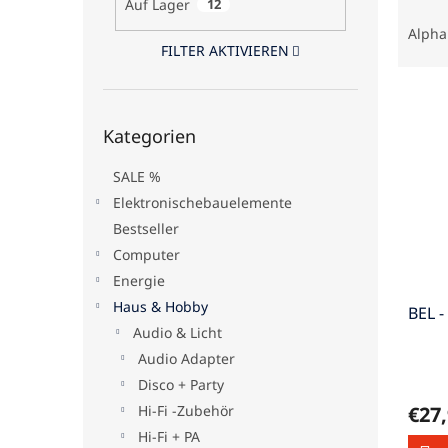
Auf Lager
12
P
e
r
Alpha
o
FILTER AKTIVIEREN
d
L
u
i
k
Kategorien
Kategorien
s
überspringen
t
t
s
SALE %
e
o
d
Elektronischebauelemente
r
e
t
Bestseller
r
i
Computer
P
e
Energie
r
r
Haus & Hobby
BEL -
o
u
Audio & Licht
d
n
u
g
Audio Adapter
k
Disco + Party
t
Hi-Fi -Zubehör
€27
e
Hi-Fi + PA