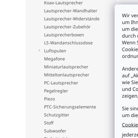
Koax-Lautsprecher
Lautsprecher-Wandhalter
Wir ve
Lautsprecher-Widerstände
um Ihn
Lautsprecher-Zubehör
um die
Lautsprecherboxen
durch 
Wenn S
LS-Wandanschlussdose
Cookie
Luftspulen
ordnun
Megafone
SPE-
Miniaturlautsprecher
Andere
Mitteltonlautsprecher
auf „A
wie Si
PC-Lautsprecher
und Co
Pegelregler
zeigen
€34
Piezo
PTC-Sicherungselemente
Sie sin
I
um die
Schutzgitter
Stoff
Cookie
Subwoofer
jederz