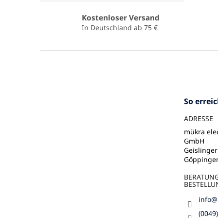
Kostenloser Versand
In Deutschland ab 75 €
F
u
ß
z
e
So errei
i
l
ADRESSE
e
mükra elec
GmbH
Geislinger
Göppinge
BERATUN
BESTELLU
info
@
(0049