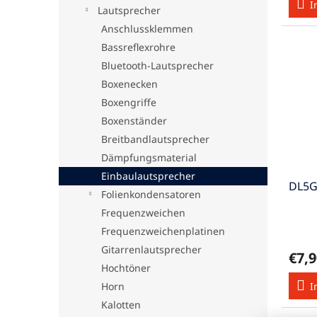
I
Lautsprecher
Anschlussklemmen
Bassreflexrohre
Bluetooth-Lautsprecher
Boxenecken
Boxengriffe
Boxenständer
Breitbandlautsprecher
Dämpfungsmaterial
Einbaulautsprecher
DL5G
Folienkondensatoren
Frequenzweichen
Frequenzweichenplatinen
Gitarrenlautsprecher
€7,9
Hochtöner
Horn
I
Kalotten