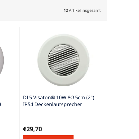
12
Artikel insgesamt
DL5 Visaton® 10W 8Ω 5cm (2")
Ω
IP54 Deckenlautsprecher
€29,70