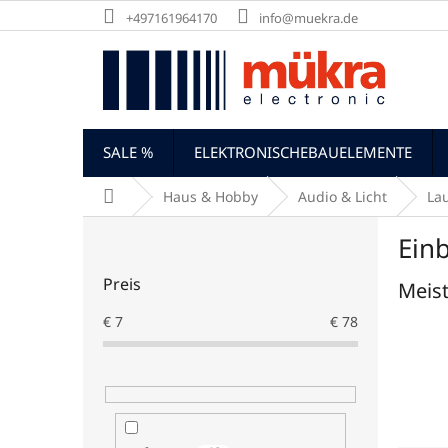
Zum
+497161964170
info@muekra.de
Inhalt
springen
SALE %
ELEKTRONISCHEBAUELEMENTE
Startseite
Haus & Hobby
Audio & Licht
La
S
Ein
e
i
Preis
Meist
t
e
€
7
€
78
n
l
e
i
s
t