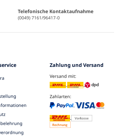
Telefonische Kontaktaufnahme
(0049) 7161/96417-0
ervice
Zahlung und Versand
Versand mit:
ra
tellung
Zahlarten:
nformationen
utz
sbelehrung
nverordnung