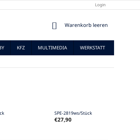
Login
WARENKORB
Warenkorb leeren
BY
KFZ
MULTIMEDIA
WERKSTATT
ck
SPE-2819ws/Stück
€27,90