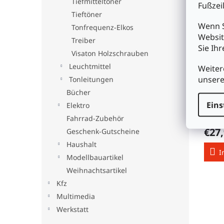
Tiefmitteltöner
Fußzeil
Tieftöner
Wenn S
Tonfrequenz-Elkos
Websit
Treiber
Sie Ih
Visaton Holzschrauben
Leuchtmittel
Weiter
unser
Tonleitungen
SPE-
Bücher
Eins
Elektro
Fahrrad-Zubehör
€27
Geschenk-Gutscheine
Haushalt
I
Modellbauartikel
Weihnachtsartikel
Kfz
Multimedia
Werkstatt