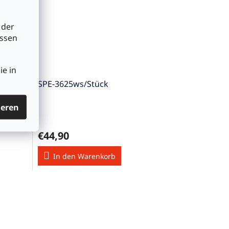
 der
üssen
ie in
SPE-3625ws/Stück
ieren
€44,90
In den Warenkorb