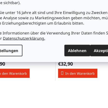
e sichtbar).
ie unter 16 Jahre alt sind und Ihre Einwilligung zu Zwecken
e Analyse sowie zu Marketingzwecken geben möchten, m
re Erziehungsberechtigten um Erlaubnis bitten.
e Informationen über die Verwendung Ihrer Daten finden S
er
Datenschutzerklärung.
2819ws/Stück
SPE-3021ws/Stück
tellungen
Ablehnen
Akzept
,90
€32,90
n den Warenkorb
In den Warenkorb
S
t
e
u
e