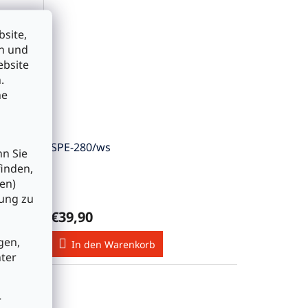
site,
en und
ebsite
.
he
SPE-280/ws
nn Sie
finden,
en)
bung zu
€39,90
gen,
In den Warenkorb
nter
r