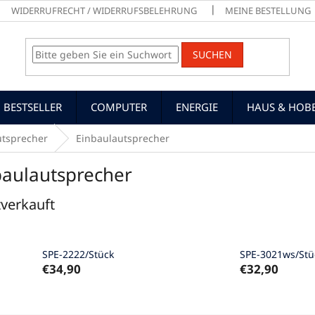
WIDERRUFRECHT / WIDERRUFSBELEHRUNG
MEINE BESTELLUNG
SUCHEN
BESTSELLER
COMPUTER
ENERGIE
HAUS & HOB
utsprecher
Einbaulautsprecher
baulautsprecher
verkauft
SPE-2222/Stück
SPE-3021ws/Stü
€34,90
€32,90