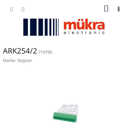
Zum
WARE
Inhalt
springen
ARK254/2
710790
Marke:
Degson