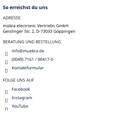
ß
z
So erreichst du uns
e
ADRESSE
i
l
mükra electronic Vertriebs GmbH
Geislinger Str. 2, D-73033 Göppingen
e
BERATUNG UND BESTELLUNG
info
@
muekra.de
(0049) 7161 / 96417-0
Kontaktformular
FOLGE UNS AUF
Facebook
Instagram
YouTube