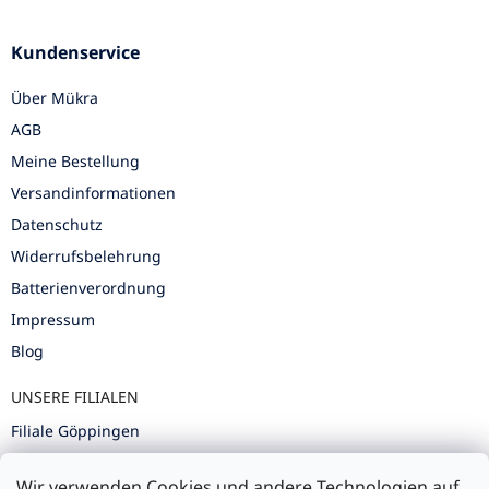
Kundenservice
Über Mükra
AGB
Meine Bestellung
Versandinformationen
Datenschutz
Widerrufsbelehrung
Batterienverordnung
Impressum
Blog
UNSERE FILIALEN
Filiale Göppingen
Filiale Karlsruhe
Wir verwenden Cookies und andere Technologien auf