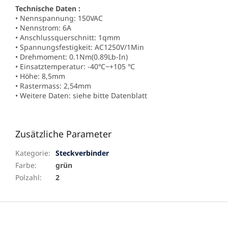
Technische Daten :
• Nennspannung: 150VAC
• Nennstrom: 6A
• Anschlussquerschnitt: 1qmm
• Spannungsfestigkeit: AC1250V/1Min
• Drehmoment: 0.1Nm(0.89Lb-In)
• Einsatztemperatur: -40℃~+105 ℃
• Höhe: 8,5mm
• Rastermass: 2,54mm
• Weitere Daten: siehe bitte Datenblatt
Zusätzliche Parameter
Kategorie
:
Steckverbinder
Farbe
:
grün
Polzahl
:
2
F
u