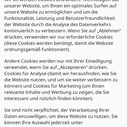
Filiale Ulm
unserer Website, um Ihnen ein optimales Surfen auf
unsere Website zu ermöglichen und um die
Funktionalität, Leistung und Benutzerfreundlichkeit
der Website durch die Analyse des Datenverkehrs
kontinuierlich zu verbessern. Wenn Sie auf „Ablehnen“
Zahlung und Versand
drücken, verwenden wir nur erforderliche Cookies
(diese Cookies werden benötigt, damit die Website
Versand mit:
ordnungsgemäß funktioniert).
Andere Cookies werden nur mit Ihrer Einwilligung
Zahlarten:
verwendet, wenn Sie auf „Akzeptieren“ drücken.
Cookies für Analyse (damit wir herausfinden, wie Sie
die Website nutzen, und um sie weiter verbessern zu
können) und Cookies für Marketing (um Ihnen
relevante Inhalte und Werbung zu zeigen, die Sie
interessant und nützlich finden könnten).
Sie sind nicht verpflichtet, der Verarbeitung Ihrer
Newsletter abonnieren
Daten einzuwilligen, um diese Website zu nutzen. Sie
können Ihre Auswahl jederzeit unter
Legen Sie Ihre E-Mail ein und wir werden Ihnen Informationen