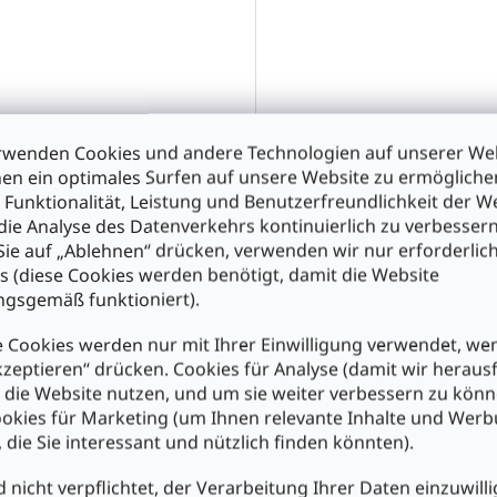
rwenden Cookies und andere Technologien auf unserer Web
en ein optimales Surfen auf unsere Website zu ermöglich
139
74HC14 Sechs getrennte
 Funktionalität, Leistung und Benutzerfreundlichkeit der W
invertierende Schmitt-Trig
die Analyse des Datenverkehrs kontinuierlich zu verbessern
DIL14
ie auf „Ablehnen“ drücken, verwenden wir nur erforderlic
s (diese Cookies werden benötigt, damit die Website
0
€1,40
gsgemäß funktioniert).
n den Warenkorb
In den Warenkorb
 Cookies werden nur mit Ihrer Einwilligung verwendet, we
kzeptieren“ drücken. Cookies für Analyse (damit wir heraus
e die Website nutzen, und um sie weiter verbessern zu könn
okies für Marketing (um Ihnen relevante Inhalte und Wer
, die Sie interessant und nützlich finden könnten).
d nicht verpflichtet, der Verarbeitung Ihrer Daten einzuwilli