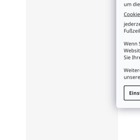
um die
Cookie
jederz
Fußzeil
74HC
Wenn S
Websit
Sie Ih
€2,8
Weiter
unser
I
Eins