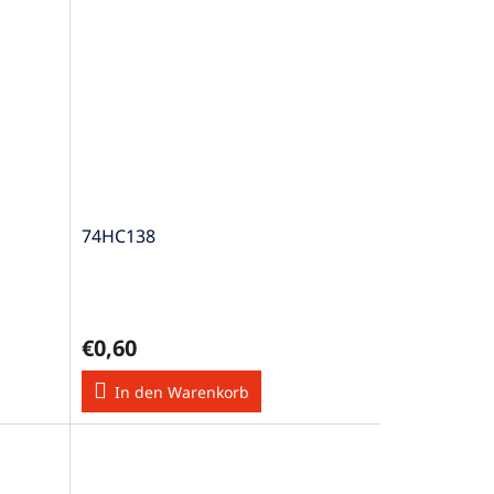
74HC138
€0,60
In den Warenkorb