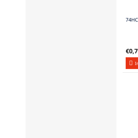
74HC
€0,7
I