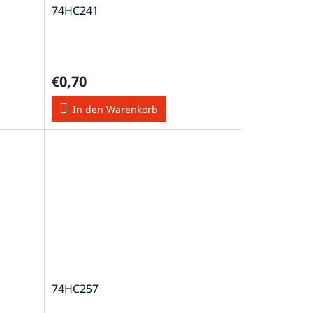
74HC241
€0,70
In den Warenkorb
74HC257