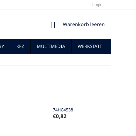
Login
WARENKORB
Warenkorb leeren
BY
KFZ
MULTIMEDIA
WERKSTATT
74HC4538
€0,82