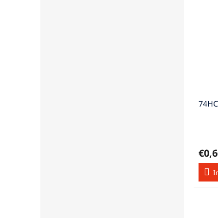
74HC
€0,6
I