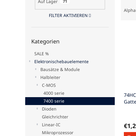
Auf Lager
71
P
e
r
Alpha
o
FILTER AKTIVIEREN
d
L
u
i
k
Kategorien
Kategorien
s
überspringen
t
t
s
SALE %
e
o
d
Elektronischebauelemente
r
e
t
Bausätze & Module
r
i
Halbleiter
P
e
C-MOS
r
r
4000 serie
74HC
o
u
7400 serie
Gatte
d
n
DIL1
u
g
Dioden
k
Gleichrichter
t
Linear-IC
€1,2
e
Mikroprozessor