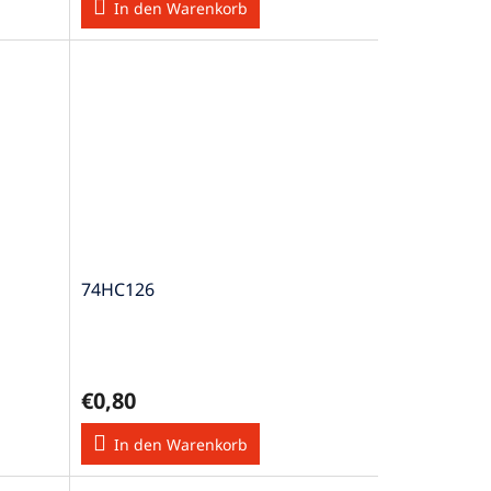
In den Warenkorb
74HC126
€0,80
In den Warenkorb