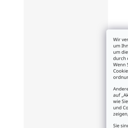
Wir ve
um Ihn
74HC
um die
durch 
Wenn S
Cookie
€0,6
ordnun
I
Andere
auf „A
wie Si
und Co
zeigen
Sie sin