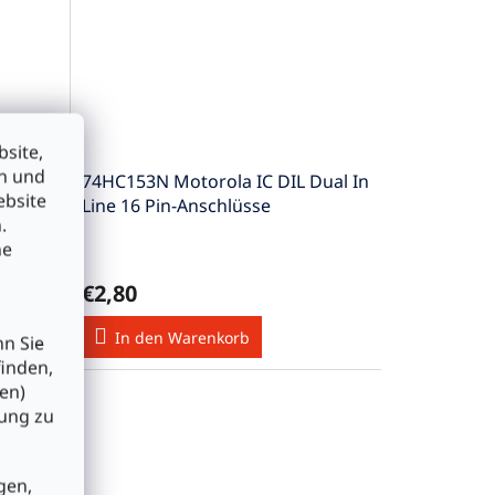
site,
en und
74HC153N Motorola IC DIL Dual In
ebsite
ger
Line 16 Pin-Anschlüsse
.
he
€2,80
In den Warenkorb
nn Sie
finden,
en)
bung zu
gen,