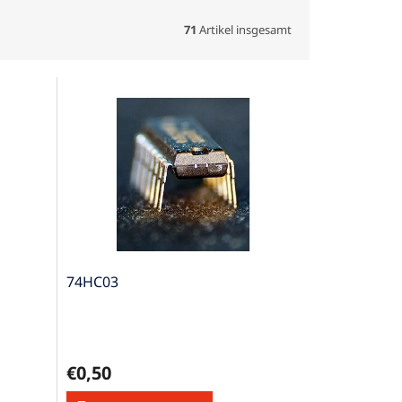
71
Artikel insgesamt
74HC03
€0,50