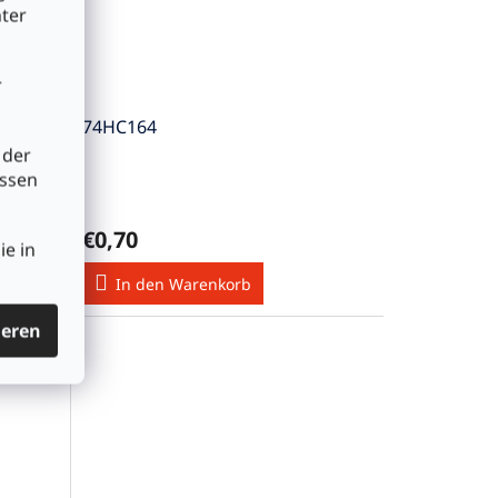
nter
r
74HC164
 der
üssen
€0,70
ie in
In den Warenkorb
ieren