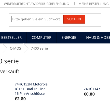
WIDERRUFRECHT / WIDERRUFSBELEHRUNG
MEINE BESTELLUNG
SUCHEN
BESTSELLER
COMPUTER
ENERGIE
HAUS & HOB
C-MOS
7400 serie
0 serie
verkauft
74HC153N Motorola
IC DIL Dual In Line
74HCT147
16 Pin-Anschlüsse
€0,80
€2,80