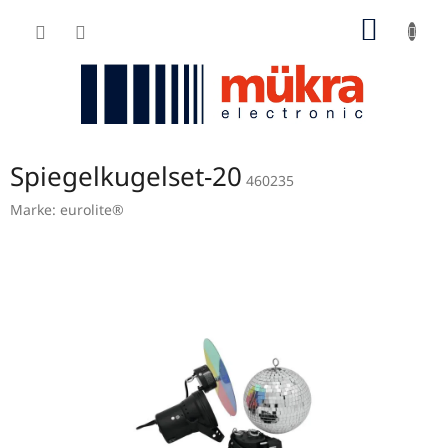
Zum
WARE
Inhalt
springen
Spiegelkugelset-20
460235
Marke:
eurolite®