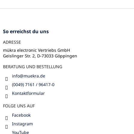
F
u
ß
z
So erreichst du uns
e
ADRESSE
i
l
mükra electronic Vertriebs GmbH
Geislinger Str. 2, D-73033 Göppingen
e
BERATUNG UND BESTELLUNG
info
@
muekra.de
(0049) 7161 / 96417-0
Kontaktformular
FOLGE UNS AUF
Facebook
Instagram
YouTube