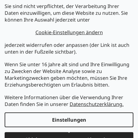
Sie sind nicht verpflichtet, der Verarbeitung Ihrer
Newsletter abonnieren
Daten einzuwilligen, um diese Website zu nutzen. Sie
können Ihre Auswahl jederzeit unter
Legen Sie Ihre E-Mail ein und wir werden Ihnen Informationen
über neue Produkte in unserem E-Shop zusenden.
Cookie-Einstellungen ändern
E-Mail
jederzeit widerrufen oder anpassen (der Link ist auch
unten in der Fußzeile sichtbar).
Melden Sie sich jetzt für den mükra Newsletter an,
kostenlos und jederzeit kündbar! Mit der Anmeldung zum
Wenn Sie unter 16 Jahre alt sind und Ihre Einwilligung
Newsletter bestätigen Sie Ihr Einverständnis mit der
zu Zwecken der Website Analyse sowie zu
Datenschutzerklärung
.
Marketingzwecken geben möchten, müssen Sie Ihre
Erziehungsberechtigten um Erlaubnis bitten.
ANMELDEN
Weitere Informationen über die Verwendung Ihrer
Daten finden Sie in unserer
Datenschutzerklärung.
Erstellt von Shoptet
Einstellungen
Copyright 2026
MüKRA electronic Vertriebs GmbH
. Alle