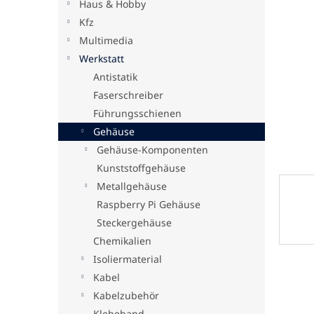
Haus & Hobby
e
Kfz
Multimedia
Werkstatt
Antistatik
Faserschreiber
Führungsschienen
Gehäuse
Gehäuse-Komponenten
Kunststoffgehäuse
Metallgehäuse
Raspberry Pi Gehäuse
Steckergehäuse
Chemikalien
Isoliermaterial
Kabel
Kabelzubehör
Klebeband