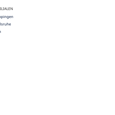
ILIALEN
öppingen
rlsruhe
m