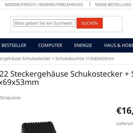
WIDERRUFRECHT / WIDERRUFSBELEHRUNG
MEINE BESTELLUNG
SUCHEN
BESTSELLER
COMPUTER
ENERGIE
HAUS & HOB
kergehäuse Schukostecker + Schukobuchse 113x69x53mm
22 Steckergehäuse Schukostecker +
x69x53mm
Strapubox
€16
Verkaufs
Lieferun