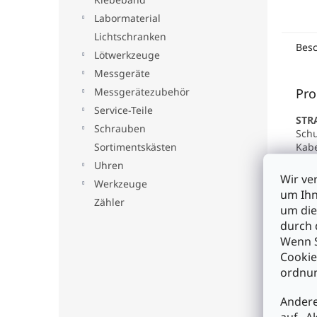
Labormaterial
Lichtschranken
Bes
Lötwerkzeuge
Messgeräte
Pro
Messgerätezubehör
Service-Teile
STR
Schrauben
Schu
Kabe
Sortimentskästen
ABS 
Uhren
Wir ve
Werkzeuge
Sch
um Ihn
Syst
Zähler
um die
Inte
durch 
komp
Wenn S
aus 
Sich
Cookie
ordnun
Eige
• Un
Andere
Mitt
auf „A