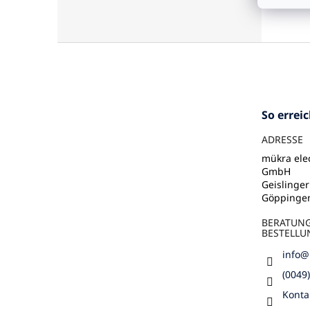
F
u
ß
z
e
So errei
i
l
ADRESSE
e
mükra elec
GmbH
Geislinger
Göppinge
BERATUN
BESTELLU
info
@
(0049
Konta