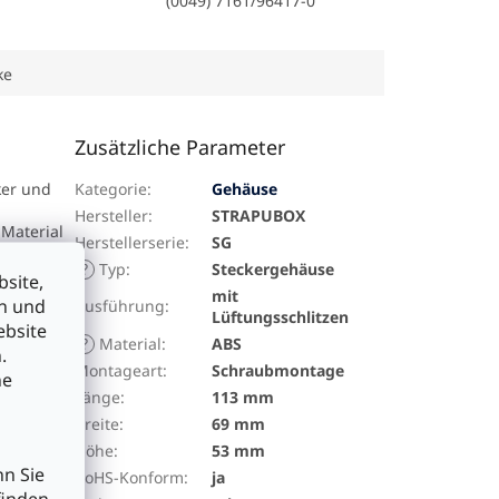
(0049) 7161/96417-0
ke
Zusätzliche Parameter
ker und
Kategorie
:
Gehäuse
Hersteller
:
STRAPUBOX
 Material
Herstellerserie
:
SG
?
Typ
:
Steckergehäuse
site,
net ein
mit
en und
Ausführung
:
Lüftungsschlitzen
ebsite
lweise
?
Material
:
ABS
.
meinen
Montageart
:
Schraubmontage
he
ehr
Länge
:
113 mm
Breite
:
69 mm
Höhe
:
53 mm
nn Sie
RoHS-Konform
:
ja
ernickelt,
finden,