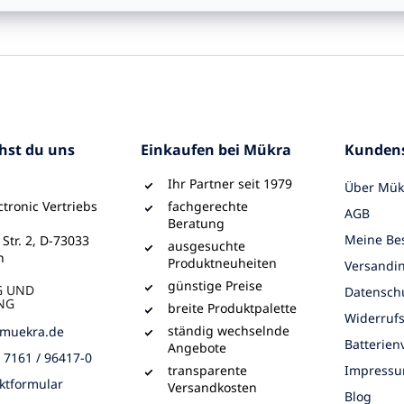
chst du uns
Einkaufen bei Mükra
Kundens
Ihr Partner seit 1979
Über Mük
tronic Vertriebs
fachgerechte
AGB
Beratung
Meine Bes
 Str. 2, D-73033
ausgesuchte
n
Produktneuheiten
Versandi
günstige Preise
G UND
Datensch
NG
breite Produktpalette
Widerruf
ständig wechselnde
muekra.de
Batterie
Angebote
) 7161 / 96417-0
transparente
Impress
ktformular
Versandkosten
Blog