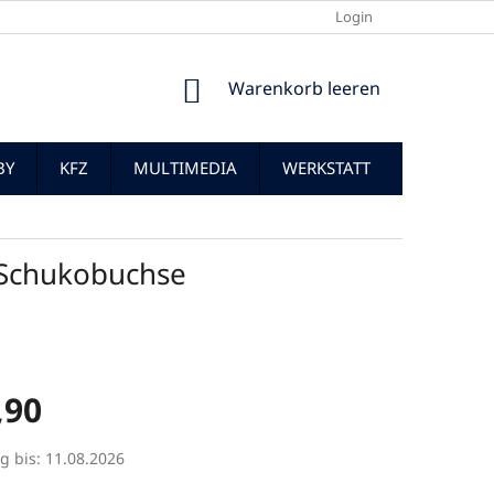
Login
WARENKORB
Warenkorb leeren
BY
KFZ
MULTIMEDIA
WERKSTATT
 Schukobuchse
,90
preis:
g bis:
11.08.2026