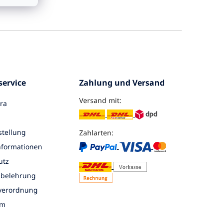
ervice
Zahlung und Versand
Versand mit:
ra
tellung
Zahlarten:
nformationen
utz
sbelehrung
nverordnung
um