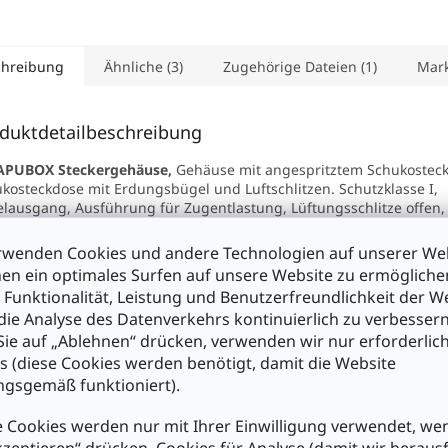
chreibung
Ähnliche (3)
Zugehörige Dateien (1)
Mar
duktdetailbeschreibung
APUBOX
Steckergehäuse,
Gehäuse mit angespritztem Schukostec
kosteckdose mit Erdungsbügel und Luftschlitzen. Schutzklasse I,
lausgang, Ausführung für Zugentlastung, Lüftungsschlitze offen,
VO, Farbe schwarz, inklusive 4 Gehäuseschrauben à 2,9 x 9,5mm.
rwenden Cookies und andere Technologien auf unserer Web
ukosteckergehäuse:
SchuKo bedeutet Schutz-Kontakt und bezeich
en ein optimales Surfen auf unsere Website zu ermöglich
em von Steckern und Steckdosen, das in Europa sehr verbreitet ist.
 Funktionalität, Leistung und Benutzerfreundlichkeit der W
rnational ist dieses System auch als Stecker-Typ F bekannt und tei
die Analyse des Datenverkehrs kontinuierlich zu verbessern
atibel mit dem „französischen“ System. Das Material ist im Allge
ie auf „Ablehnen“ drücken, verwenden wir nur erforderlic
flammhemmenden Kunststoff aus ABS-V0 (UL94-V0), was für Sie m
erheit bei der Nutzung des Gehäuses bedeutet.
s (diese Cookies werden benötigt, damit die Website
gsgemäß funktioniert).
nschaften :
terteil mit angespritztem Schukostecker und Schukosteckdose mit
 Cookies werden nur mit Ihrer Einwilligung verwendet, we
enschutzkontakt und Erdungsbügel, Steckerkontakte aus Messing v
kzeptieren“ drücken. Cookies für Analyse (damit wir heraus