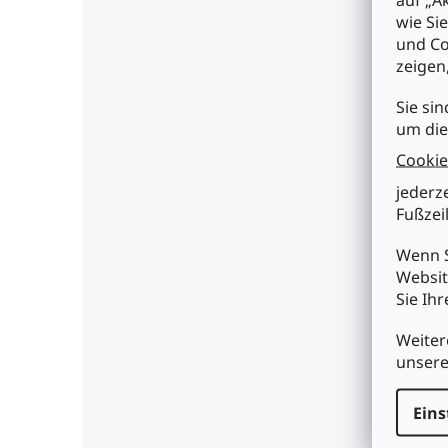
Löta
wie Si
• ge
und Co
• Ob
• No
zeigen
• Au
Zuge
Sie sin
Zuge
um die
Sch
Cookie
• Ve
sel
jederz
• Ro
Fußzeil
Tech
Wenn S
• Au
• In
Websit
•
Fa
Sie Ih
Weiter
unser
Eins