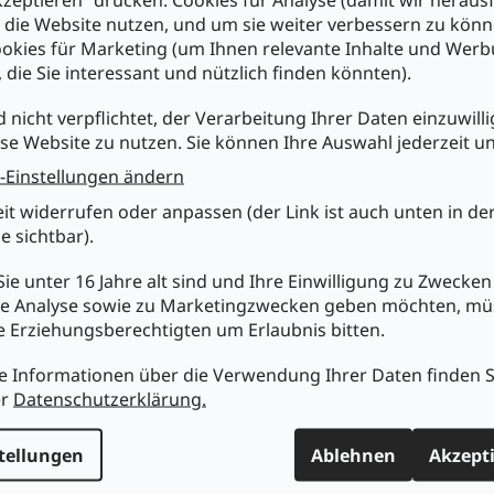
nschluss
e die Website nutzen, und um sie weiter verbessern zu könn
eignet für Geräte der Schutzklasse 1 (CEE7)
okies für Marketing (um Ihnen relevante Inhalte und Wer
erteil mit Lüftungsschlitzen
cken zur Befestigung einer gedruckten Schaltung vorhanden
, die Sie interessant und nützlich finden könnten).
sbruch für Kabel (Ø 6mm max.), mit Nocken für das Anschrauben e
ntlastungsschelle mit 16mm Schraubenabstand (geeignete
d nicht verpflichtet, der Verarbeitung Ihrer Daten einzuwilli
ntlastungsschelle siehe Type KZ0441 in Warengruppe G8485, gee
se Website zu nutzen. Sie können Ihre Auswahl jederzeit u
rauben siehe Warengruppe G8191)
-Einstellungen ändern
rschraubung der beiden Gehäusehälften im Unterteil durch vier
bstschneidende Schrauben
eit widerrufen oder anpassen (der Link ist auch unten in de
HS konform
e sichtbar).
nische Daten :
ie unter 16 Jahre alt sind und Ihre Einwilligung zu Zwecken
ßenmaße: 113 x 69 x 53 (41+14) mm
nenmaße: 108 x 64 x 46 mm
e Analyse sowie zu Marketingzwecken geben möchten, m
rbe: schwarz
re Erziehungsberechtigten um Erlaubnis bitten.
e Informationen über die Verwendung Ihrer Daten finden S
er
Datenschutzerklärung.
tellungen
Ablehnen
Akzept