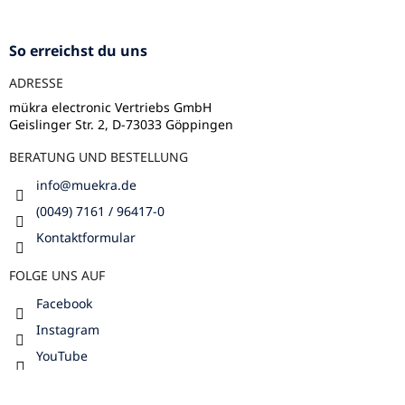
u
ß
z
So erreichst du uns
e
ADRESSE
i
l
mükra electronic Vertriebs GmbH
Geislinger Str. 2, D-73033 Göppingen
e
BERATUNG UND BESTELLUNG
info
@
muekra.de
(0049) 7161 / 96417-0
Kontaktformular
FOLGE UNS AUF
Facebook
Instagram
YouTube