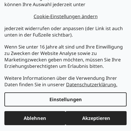
können Ihre Auswahl jederzeit unter
Legen Sie Ihre E-Mail ein und wir werden Ihnen Informationen
über neue Produkte in unserem E-Shop zusenden.
Cookie-Einstellungen ändern
E-Mail
jederzeit widerrufen oder anpassen (der Link ist auch
unten in der Fußzeile sichtbar).
Melden Sie sich jetzt für den mükra Newsletter an,
kostenlos und jederzeit kündbar! Mit der Anmeldung zum
Wenn Sie unter 16 Jahre alt sind und Ihre Einwilligung
Newsletter bestätigen Sie Ihr Einverständnis mit der
zu Zwecken der Website Analyse sowie zu
Datenschutzerklärung
.
Marketingzwecken geben möchten, müssen Sie Ihre
Erziehungsberechtigten um Erlaubnis bitten.
ANMELDEN
Weitere Informationen über die Verwendung Ihrer
Daten finden Sie in unserer
Datenschutzerklärung.
Erstellt von Shoptet
Einstellungen
Copyright 2026
MüKRA electronic Vertriebs GmbH
. Alle
Ablehnen
Akzeptieren
Rechte vorbehalten.
Cookie-Einstellungen ändern