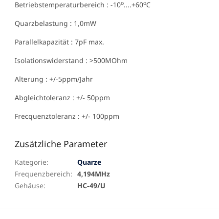
o
o
Betriebstemperaturbereich : -10
....+60
C
Quarzbelastung : 1,0mW
Parallelkapazität : 7pF max.
Isolationswiderstand : >500MOhm
Alterung : +/-5ppm/Jahr
Abgleichtoleranz : +/- 50ppm
Frecquenztoleranz : +/- 100ppm
Zusätzliche Parameter
Kategorie
:
Quarze
Frequenzbereich
:
4,194MHz
Gehäuse
:
HC-49/U
F