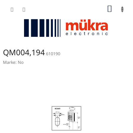
Zum
WARE
Inhalt
springen
QM004,194
610190
Marke:
No