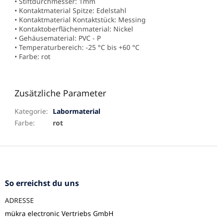
• Stiftdurchmesser: 1mm
• Kontaktmaterial Spitze: Edelstahl
• Kontaktmaterial Kontaktstück: Messing
• Kontaktoberflächenmaterial: Nickel
• Gehäusematerial: PVC - P
• Temperaturbereich: -25 °C bis +60 °C
• Farbe: rot
Zusätzliche Parameter
Kategorie
:
Labormaterial
Farbe
:
rot
F
u
ß
z
So erreichst du uns
e
ADRESSE
i
l
mükra electronic Vertriebs GmbH