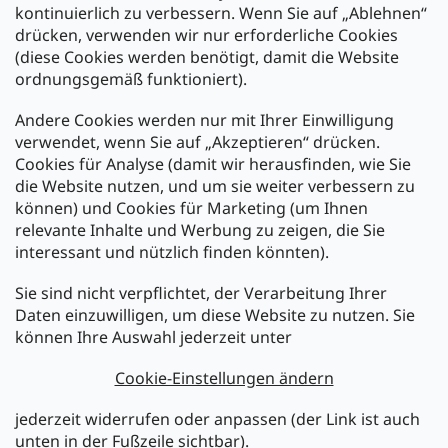
kontinuierlich zu verbessern. Wenn Sie auf „Ablehnen“
Zahlung und Versand
drücken, verwenden wir nur erforderliche Cookies
(diese Cookies werden benötigt, damit die Website
Versand mit:
ordnungsgemäß funktioniert).
Andere Cookies werden nur mit Ihrer Einwilligung
Zahlarten:
verwendet, wenn Sie auf „Akzeptieren“ drücken.
Cookies für Analyse (damit wir herausfinden, wie Sie
die Website nutzen, und um sie weiter verbessern zu
können) und Cookies für Marketing (um Ihnen
relevante Inhalte und Werbung zu zeigen, die Sie
interessant und nützlich finden könnten).
Sie sind nicht verpflichtet, der Verarbeitung Ihrer
Newsletter abonnieren
Daten einzuwilligen, um diese Website zu nutzen. Sie
können Ihre Auswahl jederzeit unter
Legen Sie Ihre E-Mail ein und wir werden Ihnen Informationen
über neue Produkte in unserem E-Shop zusenden.
Cookie-Einstellungen ändern
E-Mail
jederzeit widerrufen oder anpassen (der Link ist auch
unten in der Fußzeile sichtbar).