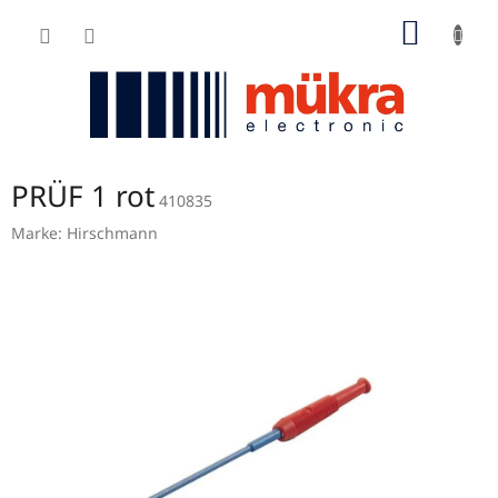
Zum
WARE
Inhalt
springen
PRÜF 1 rot
410835
Marke:
Hirschmann