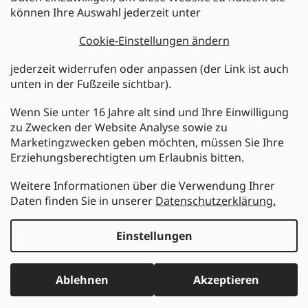
können Ihre Auswahl jederzeit unter
Legen Sie Ihre E-Mail ein und wir werden Ihnen Informationen
über neue Produkte in unserem E-Shop zusenden.
Cookie-Einstellungen ändern
E-Mail
jederzeit widerrufen oder anpassen (der Link ist auch
unten in der Fußzeile sichtbar).
Melden Sie sich jetzt für den mükra Newsletter an,
kostenlos und jederzeit kündbar! Mit der Anmeldung zum
Wenn Sie unter 16 Jahre alt sind und Ihre Einwilligung
Newsletter bestätigen Sie Ihr Einverständnis mit der
zu Zwecken der Website Analyse sowie zu
Datenschutzerklärung
.
Marketingzwecken geben möchten, müssen Sie Ihre
Erziehungsberechtigten um Erlaubnis bitten.
ANMELDEN
Weitere Informationen über die Verwendung Ihrer
Daten finden Sie in unserer
Datenschutzerklärung.
Erstellt von Shoptet
Einstellungen
Copyright 2026
MüKRA electronic Vertriebs GmbH
. Alle
Ablehnen
Akzeptieren
Rechte vorbehalten.
Cookie-Einstellungen ändern