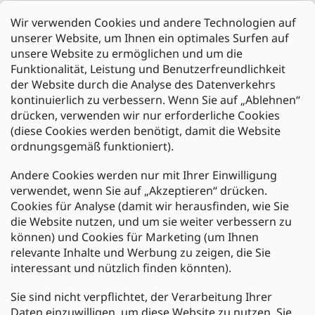
Filiale Karlsruhe
Wir verwenden Cookies und andere Technologien auf
Filiale Ulm
unserer Website, um Ihnen ein optimales Surfen auf
unsere Website zu ermöglichen und um die
Funktionalität, Leistung und Benutzerfreundlichkeit
der Website durch die Analyse des Datenverkehrs
kontinuierlich zu verbessern. Wenn Sie auf „Ablehnen“
Zahlung und Versand
drücken, verwenden wir nur erforderliche Cookies
(diese Cookies werden benötigt, damit die Website
Versand mit:
ordnungsgemäß funktioniert).
Andere Cookies werden nur mit Ihrer Einwilligung
Zahlarten:
verwendet, wenn Sie auf „Akzeptieren“ drücken.
Cookies für Analyse (damit wir herausfinden, wie Sie
die Website nutzen, und um sie weiter verbessern zu
können) und Cookies für Marketing (um Ihnen
relevante Inhalte und Werbung zu zeigen, die Sie
interessant und nützlich finden könnten).
Sie sind nicht verpflichtet, der Verarbeitung Ihrer
Newsletter abonnieren
Daten einzuwilligen, um diese Website zu nutzen. Sie