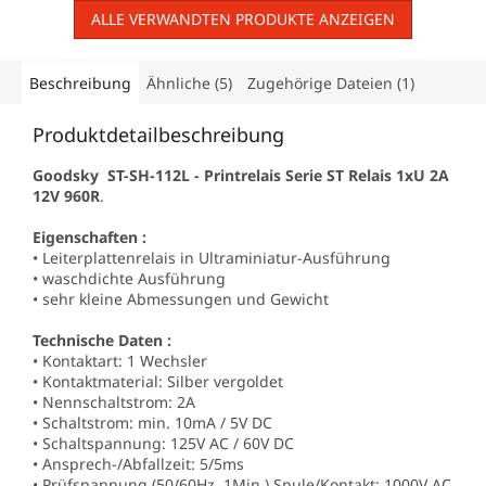
ALLE VERWANDTEN PRODUKTE ANZEIGEN
Beschreibung
Ähnliche (5)
Zugehörige Dateien (1)
Produktdetailbeschreibung
Goodsky ST-SH-112L - Printrelais Serie ST Relais 1xU 2A
12V 960R
.
Eigenschaften :
• Leiterplattenrelais in Ultraminiatur-Ausführung
• waschdichte Ausführung
• sehr kleine Abmessungen und Gewicht
Technische Daten :
• Kontaktart: 1 Wechsler
• Kontaktmaterial: Silber vergoldet
• Nennschaltstrom: 2A
• Schaltstrom: min. 10mA / 5V DC
• Schaltspannung: 125V AC / 60V DC
• Ansprech-/Abfallzeit: 5/5ms
• Prüfspannung (50/60Hz, 1Min.) Spule/Kontakt: 1000V AC