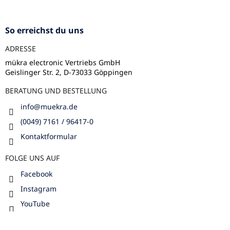
u
ß
z
So erreichst du uns
e
ADRESSE
i
l
mükra electronic Vertriebs GmbH
Geislinger Str. 2, D-73033 Göppingen
e
BERATUNG UND BESTELLUNG
info
@
muekra.de
(0049) 7161 / 96417-0
Kontaktformular
FOLGE UNS AUF
Facebook
Instagram
YouTube