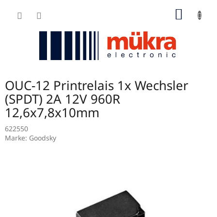
Zum
WARE
Inhalt
springen
OUC-12 Printrelais 1x Wechsler
(SPDT) 2A 12V 960R
12,6x7,8x10mm
622550
Marke:
Goodsky