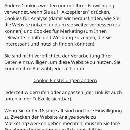
Andere Cookies werden nur mit Ihrer Einwilligung
Zahlarten:
verwendet, wenn Sie auf „Akzeptieren“ drücken.
Cookies für Analyse (damit wir herausfinden, wie Sie
die Website nutzen, und um sie weiter verbessern zu
können) und Cookies für Marketing (um Ihnen
relevante Inhalte und Werbung zu zeigen, die Sie
interessant und nützlich finden könnten).
Sie sind nicht verpflichtet, der Verarbeitung Ihrer
Newsletter abonnieren
Daten einzuwilligen, um diese Website zu nutzen. Sie
können Ihre Auswahl jederzeit unter
Legen Sie Ihre E-Mail ein und wir werden Ihnen Informationen
über neue Produkte in unserem E-Shop zusenden.
Cookie-Einstellungen ändern
E-Mail
jederzeit widerrufen oder anpassen (der Link ist auch
unten in der Fußzeile sichtbar).
Melden Sie sich jetzt für den mükra Newsletter an,
kostenlos und jederzeit kündbar! Mit der Anmeldung zum
Wenn Sie unter 16 Jahre alt sind und Ihre Einwilligung
Newsletter bestätigen Sie Ihr Einverständnis mit der
zu Zwecken der Website Analyse sowie zu
Datenschutzerklärung
.
Marketingzwecken geben möchten, müssen Sie Ihre
Erziehungsberechtigten um Erlaubnis bitten.