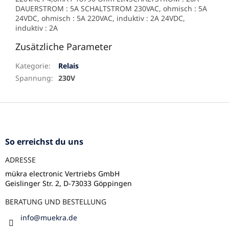
DAUERSTROM : 5A SCHALTSTROM 230VAC, ohmisch : 5A
24VDC, ohmisch : 5A 220VAC, induktiv : 2A 24VDC,
induktiv : 2A
Zusätzliche Parameter
Kategorie
:
Relais
Spannung
:
230V
F
u
ß
z
So erreichst du uns
e
ADRESSE
i
l
mükra electronic Vertriebs GmbH
Geislinger Str. 2, D-73033 Göppingen
e
BERATUNG UND BESTELLUNG
info
@
muekra.de