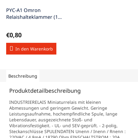
PYC-A1 Omron
Relaishalteklammer (1
Paar) Haltebügel
Halteclip für Serie MY
€0,80
Metall
In den Warenkorb
Beschreibung
Produktdetailbeschreibung
INDUSTRIERELAIS Miniaturrelais mit kleinen
Abmessungen und geringem Gewicht. Geringe
Leistungsaufnahme, hochempfindliche Spule, lange
Lebensdauer, ausgezeichnete Stoß- und
Vibrationsfestigkeit. - UL- und SEV-geprüft. - 2-polig,
Steckanschlüsse SPULENDATEN Unenn / Inenn / Rnenn :
220VAC / 4,8mA / 18790 Ohm EINSCHALTSTROM : 20A