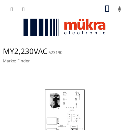
Zum
WARE
Inhalt
springen
MY2,230VAC
623190
Marke:
Finder