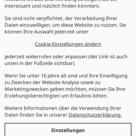
interessant und nützlich finden könnten).
Sie sind nicht verpflichtet, der Verarbeitung Ihrer
Newsletter abonnieren
Daten einzuwilligen, um diese Website zu nutzen. Sie
können Ihre Auswahl jederzeit unter
Legen Sie Ihre E-Mail ein und wir werden Ihnen Informationen
über neue Produkte in unserem E-Shop zusenden.
Cookie-Einstellungen ändern
E-Mail
jederzeit widerrufen oder anpassen (der Link ist auch
unten in der Fußzeile sichtbar).
Melden Sie sich jetzt für den mükra Newsletter an,
kostenlos und jederzeit kündbar! Mit der Anmeldung zum
Wenn Sie unter 16 Jahre alt sind und Ihre Einwilligung
Newsletter bestätigen Sie Ihr Einverständnis mit der
zu Zwecken der Website Analyse sowie zu
Datenschutzerklärung
.
Marketingzwecken geben möchten, müssen Sie Ihre
Erziehungsberechtigten um Erlaubnis bitten.
ANMELDEN
Weitere Informationen über die Verwendung Ihrer
Daten finden Sie in unserer
Datenschutzerklärung.
Erstellt von Shoptet
Einstellungen