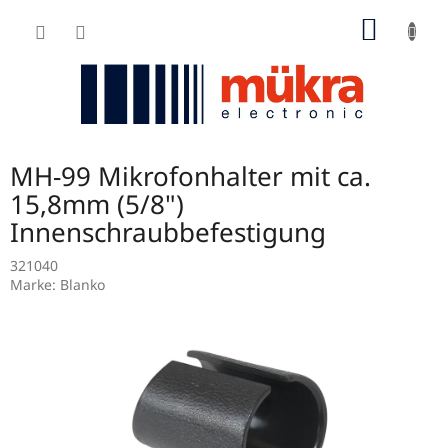
Zum
WARE
Inhalt
springen
MH-99 Mikrofonhalter mit ca.
15,8mm (5/8")
Innenschraubbefestigung
321040
Marke:
Blanko