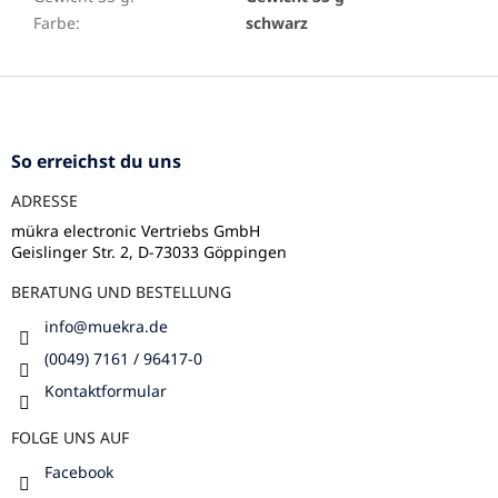
Farbe
:
schwarz
F
u
ß
z
So erreichst du uns
e
ADRESSE
i
l
mükra electronic Vertriebs GmbH
Geislinger Str. 2, D-73033 Göppingen
e
BERATUNG UND BESTELLUNG
info
@
muekra.de
(0049) 7161 / 96417-0
Kontaktformular
FOLGE UNS AUF
Facebook