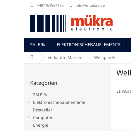
Zum
+497161964170
info@muekra.de
Inhalt
springen
SALE %
ELEKTRONISCHEBAUELEMENTE
Startseite
Verkaufte Marken
Wellgain®
S
Wel
e
Kategorien
i
Kategorien
überspringen
t
e
Es wur
SALE %
n
Elektronischebauelemente
l
Bestseller
e
i
Computer
s
Energie
t