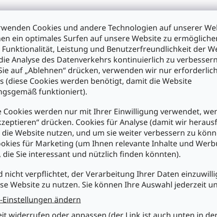
rwenden Cookies und andere Technologien auf unserer Web
en ein optimales Surfen auf unsere Website zu ermöglich
 Funktionalität, Leistung und Benutzerfreundlichkeit der W
die Analyse des Datenverkehrs kontinuierlich zu verbessern
ie auf „Ablehnen“ drücken, verwenden wir nur erforderlic
s (diese Cookies werden benötigt, damit die Website
gsgemäß funktioniert).
chst du uns
Einkaufen bei Mükra
Kundens
 Cookies werden nur mit Ihrer Einwilligung verwendet, we
kzeptieren“ drücken. Cookies für Analyse (damit wir heraus
Ihr Partner seit 1979
Über Mük
e die Website nutzen, und um sie weiter verbessern zu könn
tronic Vertriebs
fachgerechte
AGB
okies für Marketing (um Ihnen relevante Inhalte und Wer
Beratung
, die Sie interessant und nützlich finden könnten).
Meine Bes
 Str. 2, D-73033
ausgesuchte
n
Produktneuheiten
Versandi
d nicht verpflichtet, der Verarbeitung Ihrer Daten einzuwilli
günstige Preise
G UND
se Website zu nutzen. Sie können Ihre Auswahl jederzeit u
Datensch
NG
breite Produktpalette
Widerruf
-Einstellungen ändern
ständig wechselnde
muekra.de
Batterie
eit widerrufen oder anpassen (der Link ist auch unten in de
Angebote