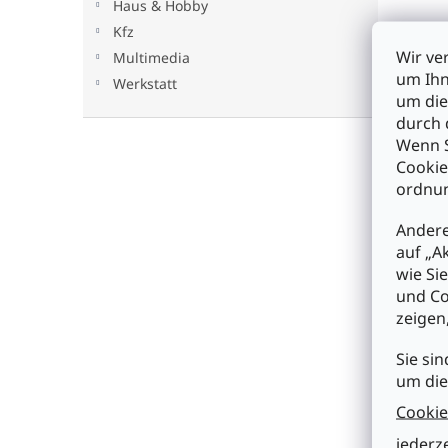
Haus & Hobby
e
Kfz
Wir ve
Multimedia
um Ihn
Werkstatt
um die
durch 
F
Wenn S
u
Cookie
ß
ordnun
z
e
So errei
Andere
i
auf „A
l
ADRESSE
wie Si
e
mükra elec
und Co
GmbH
zeigen
Geislinger
Göppinge
Sie sin
BERATUN
um die
BESTELLU
Cookie
info
@
jederz