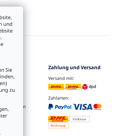
site,
en und
ebsite
.
he
ervice
Zahlung und Versand
nn Sie
finden,
Versand mit:
ra
en)
bung zu
tellung
Zahlarten:
nformationen
gen,
nter
utz
sbelehrung
nverordnung
r