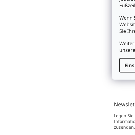
(0049
Fußzeil
Konta
Wenn S
FOLGE UN
Websit
Sie Ih
Faceb
Insta
Weiter
unser
YouT
Eins
Newslet
Legen Sie
Informati
zusenden.