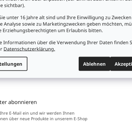
) 7161 / 96417-0
e sichtbar).
transparente
Impress
ktformular
Versandkosten
Blog
ie unter 16 Jahre alt sind und Ihre Einwilligung zu Zwecken
großes Zentrallager
S AUF
e Analyse sowie zu Marketingzwecken geben möchten, m
und mehrere Filialen
UNSERE F
re Erziehungsberechtigten um Erlaubnis bitten.
ook
Filiale G
SICHER EINKAUFEN
gram
e Informationen über die Verwendung Ihrer Daten finden S
Filiale Ka
Datenschutz
er
Datenschutzerklärung.
ube
Filiale Ul
SSL-Verschlüsselung
mehrere
tellungen
Ablehnen
Akzept
Zahlungsmethoden
ter abonnieren
 Ihre E-Mail ein und wir werden Ihnen
onen über neue Produkte in unserem E-Shop