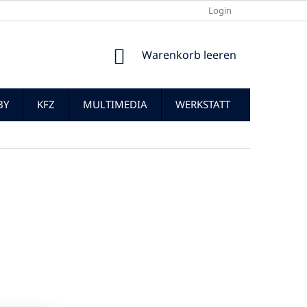
Login
WARENKORB
Warenkorb leeren
BY
KFZ
MULTIMEDIA
WERKSTATT