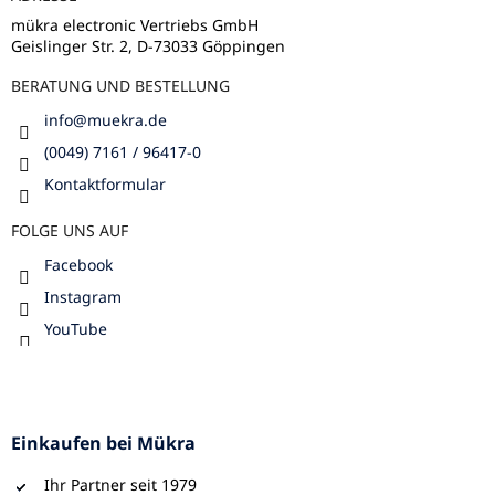
i
e
l
m
mükra electronic Vertriebs GmbH
e
Geislinger Str. 2, D-73033 Göppingen
e
n
BERATUNG UND BESTELLUNG
t
e
info
@
muekra.de
d
e
(0049) 7161 / 96417-0
r
Kontaktformular
L
i
FOLGE UNS AUF
s
t
Facebook
e
Instagram
YouTube
Einkaufen bei Mükra
Ihr Partner seit 1979