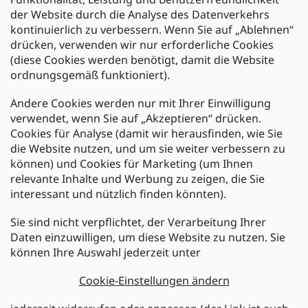
der Website durch die Analyse des Datenverkehrs
kontinuierlich zu verbessern. Wenn Sie auf „Ablehnen“
Zahlung und Versand
drücken, verwenden wir nur erforderliche Cookies
(diese Cookies werden benötigt, damit die Website
Versand mit:
ordnungsgemäß funktioniert).
Andere Cookies werden nur mit Ihrer Einwilligung
Zahlarten:
verwendet, wenn Sie auf „Akzeptieren“ drücken.
Cookies für Analyse (damit wir herausfinden, wie Sie
die Website nutzen, und um sie weiter verbessern zu
können) und Cookies für Marketing (um Ihnen
relevante Inhalte und Werbung zu zeigen, die Sie
interessant und nützlich finden könnten).
Sie sind nicht verpflichtet, der Verarbeitung Ihrer
Newsletter abonnieren
Daten einzuwilligen, um diese Website zu nutzen. Sie
können Ihre Auswahl jederzeit unter
Legen Sie Ihre E-Mail ein und wir werden Ihnen Informationen
über neue Produkte in unserem E-Shop zusenden.
Cookie-Einstellungen ändern
E-Mail