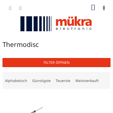
Zum
WARE
Inhalt
springen
Thermodisc
FILTER ÖFFNEN
P
r
Alphabetisch
Günstigste
Teuerste
Meistverkauft
o
d
L
u
i
k
s
t
t