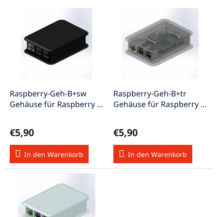
L
u
i
k
s
t
t
s
e
o
d
r
e
t
r
i
P
e
Raspberry-Geh-B+sw
Raspberry-Geh-B+tr
r
r
Gehäuse für Raspberry Pi
Gehäuse für Raspberry Pi
o
u
B+ / Pi 2B schwarz
B+ / Pi 2B transparent
d
n
€5,90
€5,90
u
g
k
In den Warenkorb
In den Warenkorb
t
e