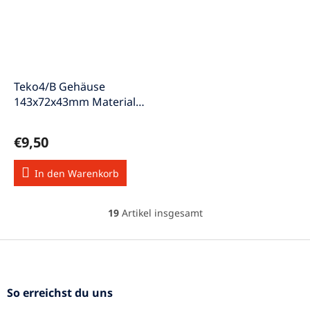
Teko4/B Gehäuse
143x72x43mm Material
ist Aluminium
€9,50
In den Warenkorb
19
Artikel insgesamt
S
t
e
F
u
u
e
ß
r
z
So erreichst du uns
e
e
l