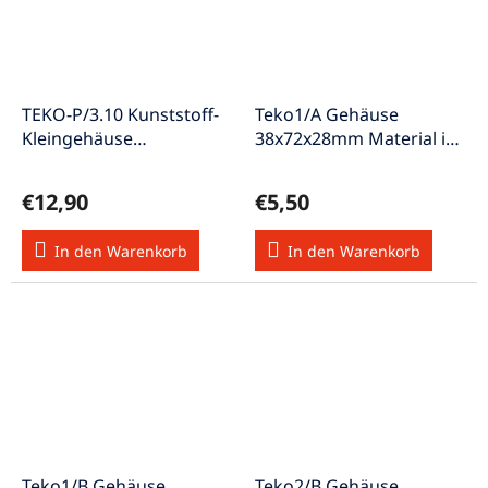
TEKO-P/3.10 Kunststoff-
Teko1/A Gehäuse
Kleingehäuse
38x72x28mm Material ist
160x96x61mm schwarz
Aluminium
€12,90
€5,50
In den Warenkorb
In den Warenkorb
Teko1/B Gehäuse
Teko2/B Gehäuse