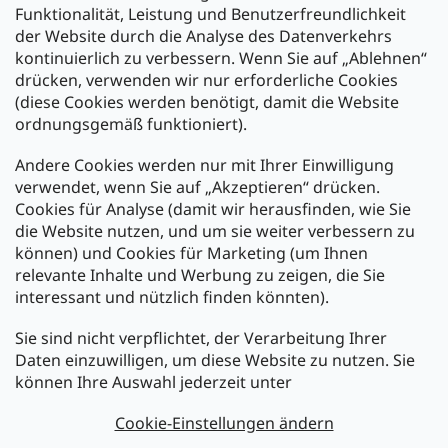
Funktionalität, Leistung und Benutzerfreundlichkeit
der Website durch die Analyse des Datenverkehrs
kontinuierlich zu verbessern. Wenn Sie auf „Ablehnen“
Zahlung und Versand
drücken, verwenden wir nur erforderliche Cookies
(diese Cookies werden benötigt, damit die Website
Versand mit:
ordnungsgemäß funktioniert).
Andere Cookies werden nur mit Ihrer Einwilligung
Zahlarten:
verwendet, wenn Sie auf „Akzeptieren“ drücken.
Cookies für Analyse (damit wir herausfinden, wie Sie
die Website nutzen, und um sie weiter verbessern zu
können) und Cookies für Marketing (um Ihnen
relevante Inhalte und Werbung zu zeigen, die Sie
interessant und nützlich finden könnten).
Sie sind nicht verpflichtet, der Verarbeitung Ihrer
Newsletter abonnieren
Daten einzuwilligen, um diese Website zu nutzen. Sie
können Ihre Auswahl jederzeit unter
Legen Sie Ihre E-Mail ein und wir werden Ihnen Informationen
über neue Produkte in unserem E-Shop zusenden.
Cookie-Einstellungen ändern