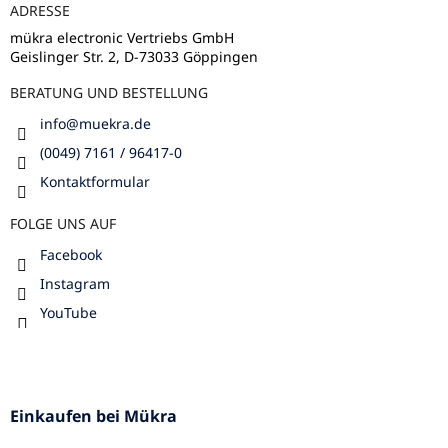
ADRESSE
i
e
l
m
mükra electronic Vertriebs GmbH
e
Geislinger Str. 2, D-73033 Göppingen
e
n
BERATUNG UND BESTELLUNG
t
e
info
@
muekra.de
d
e
(0049) 7161 / 96417-0
r
Kontaktformular
L
i
FOLGE UNS AUF
s
t
Facebook
e
Instagram
YouTube
Einkaufen bei Mükra