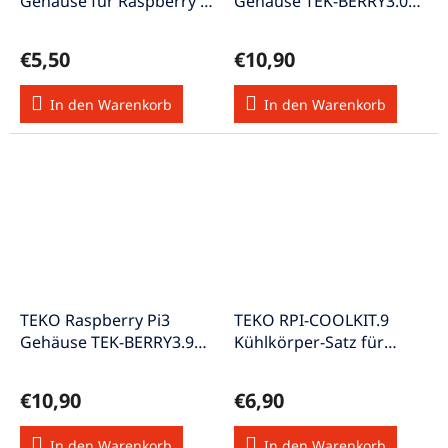
Gehäuse für Raspberry Pi
Gehäuse TEK-BERRY3.0
B weiss
transparent Raspberry-
Geh-P3tr
€5,50
€10,90
In den Warenkorb
In den Warenkorb
TEKO Raspberry Pi3
TEKO RPI-COOLKIT.9
Gehäuse TEK-BERRY3.9
Kühlkörper-Satz für
schwarz Raspberry-Geh-
Raspberry RPICoolKit9
P3sw
€10,90
€6,90
In den Warenkorb
In den Warenkorb