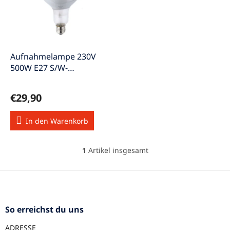
s
e
o
d
r
e
t
r
i
P
e
Aufnahmelampe 230V
r
r
500W E27 S/W-
o
u
Farbfotografie 1988
d
n
€29,90
u
g
k
In den Warenkorb
t
e
1
Artikel insgesamt
S
t
e
F
u
u
e
ß
r
z
So erreichst du uns
e
e
l
ADRESSE