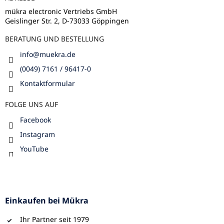
i
e
l
m
mükra electronic Vertriebs GmbH
e
Geislinger Str. 2, D-73033 Göppingen
e
n
BERATUNG UND BESTELLUNG
t
e
info
@
muekra.de
d
e
(0049) 7161 / 96417-0
r
Kontaktformular
L
i
FOLGE UNS AUF
s
t
Facebook
e
Instagram
YouTube
Einkaufen bei Mükra
Ihr Partner seit 1979