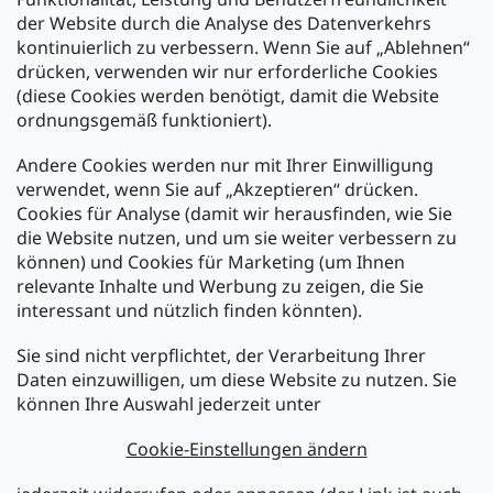
der Website durch die Analyse des Datenverkehrs
kontinuierlich zu verbessern. Wenn Sie auf „Ablehnen“
Zahlung und Versand
drücken, verwenden wir nur erforderliche Cookies
(diese Cookies werden benötigt, damit die Website
Versand mit:
ordnungsgemäß funktioniert).
Andere Cookies werden nur mit Ihrer Einwilligung
Zahlarten:
verwendet, wenn Sie auf „Akzeptieren“ drücken.
Cookies für Analyse (damit wir herausfinden, wie Sie
die Website nutzen, und um sie weiter verbessern zu
können) und Cookies für Marketing (um Ihnen
relevante Inhalte und Werbung zu zeigen, die Sie
interessant und nützlich finden könnten).
Sie sind nicht verpflichtet, der Verarbeitung Ihrer
Newsletter abonnieren
Daten einzuwilligen, um diese Website zu nutzen. Sie
können Ihre Auswahl jederzeit unter
Legen Sie Ihre E-Mail ein und wir werden Ihnen Informationen
über neue Produkte in unserem E-Shop zusenden.
Cookie-Einstellungen ändern
E-Mail