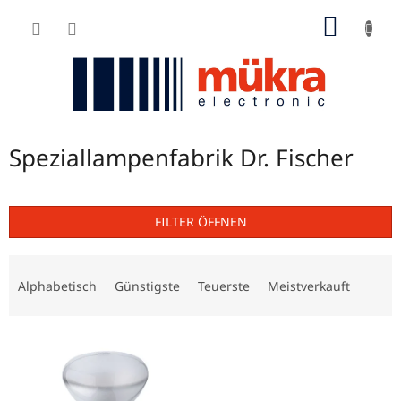
Zum
WARE
Inhalt
springen
Speziallampenfabrik Dr. Fischer
FILTER ÖFFNEN
P
r
Alphabetisch
Günstigste
Teuerste
Meistverkauft
o
d
L
u
i
k
s
t
t