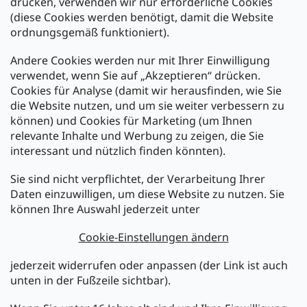
drücken, verwenden wir nur erforderliche Cookies
(diese Cookies werden benötigt, damit die Website
Versand mit:
ordnungsgemäß funktioniert).
Andere Cookies werden nur mit Ihrer Einwilligung
Zahlarten:
verwendet, wenn Sie auf „Akzeptieren“ drücken.
Cookies für Analyse (damit wir herausfinden, wie Sie
die Website nutzen, und um sie weiter verbessern zu
können) und Cookies für Marketing (um Ihnen
relevante Inhalte und Werbung zu zeigen, die Sie
interessant und nützlich finden könnten).
Sie sind nicht verpflichtet, der Verarbeitung Ihrer
Newsletter abonnieren
Daten einzuwilligen, um diese Website zu nutzen. Sie
können Ihre Auswahl jederzeit unter
Legen Sie Ihre E-Mail ein und wir werden Ihnen Informationen
über neue Produkte in unserem E-Shop zusenden.
Cookie-Einstellungen ändern
E-Mail
jederzeit widerrufen oder anpassen (der Link ist auch
unten in der Fußzeile sichtbar).
Melden Sie sich jetzt für den mükra Newsletter an,
kostenlos und jederzeit kündbar! Mit der Anmeldung zum