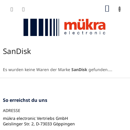
Zum
WARE
Inhalt
springen
SanDisk
Es wurden keine Waren der Marke
SanDisk
gefunden....
F
u
ß
z
So erreichst du uns
e
ADRESSE
i
l
mükra electronic Vertriebs GmbH
Geislinger Str. 2, D-73033 Göppingen
e