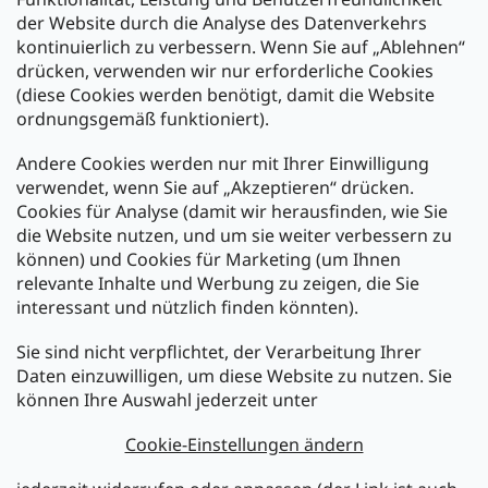
der Website durch die Analyse des Datenverkehrs
kontinuierlich zu verbessern. Wenn Sie auf „Ablehnen“
Zahlung und Versand
drücken, verwenden wir nur erforderliche Cookies
(diese Cookies werden benötigt, damit die Website
Versand mit:
ordnungsgemäß funktioniert).
Andere Cookies werden nur mit Ihrer Einwilligung
Zahlarten:
verwendet, wenn Sie auf „Akzeptieren“ drücken.
Cookies für Analyse (damit wir herausfinden, wie Sie
die Website nutzen, und um sie weiter verbessern zu
können) und Cookies für Marketing (um Ihnen
relevante Inhalte und Werbung zu zeigen, die Sie
interessant und nützlich finden könnten).
Sie sind nicht verpflichtet, der Verarbeitung Ihrer
Newsletter abonnieren
Daten einzuwilligen, um diese Website zu nutzen. Sie
können Ihre Auswahl jederzeit unter
Legen Sie Ihre E-Mail ein und wir werden Ihnen Informationen
über neue Produkte in unserem E-Shop zusenden.
Cookie-Einstellungen ändern
E-Mail