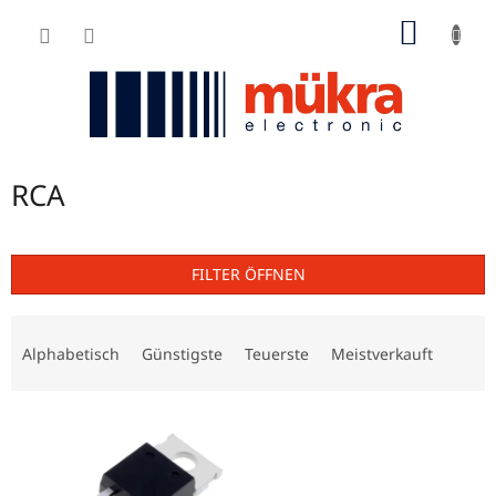
Zum
WARE
Inhalt
springen
RCA
FILTER ÖFFNEN
P
r
Alphabetisch
Günstigste
Teuerste
Meistverkauft
o
d
L
u
i
k
s
t
t