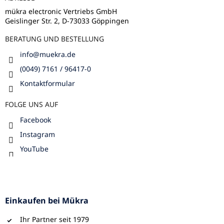
i
e
l
m
mükra electronic Vertriebs GmbH
e
Geislinger Str. 2, D-73033 Göppingen
e
n
BERATUNG UND BESTELLUNG
t
e
info
@
muekra.de
d
e
(0049) 7161 / 96417-0
r
Kontaktformular
L
i
FOLGE UNS AUF
s
t
Facebook
e
Instagram
YouTube
Einkaufen bei Mükra
Ihr Partner seit 1979