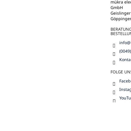
e
mükra elec
GmbH
Geislinger
Göppinge
BERATUN
BESTELLU
info
@
(0049
Konta
FOLGE UN
Faceb
Insta
YouT