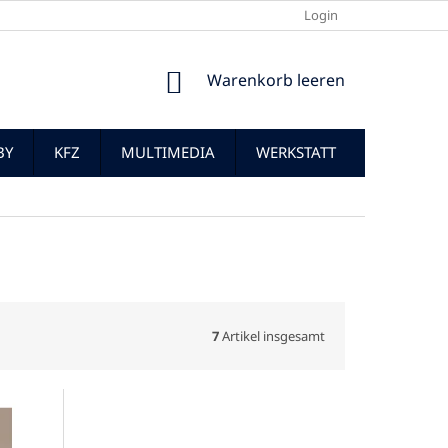
Login
WARENKORB
Warenkorb leeren
BY
KFZ
MULTIMEDIA
WERKSTATT
7
Artikel insgesamt