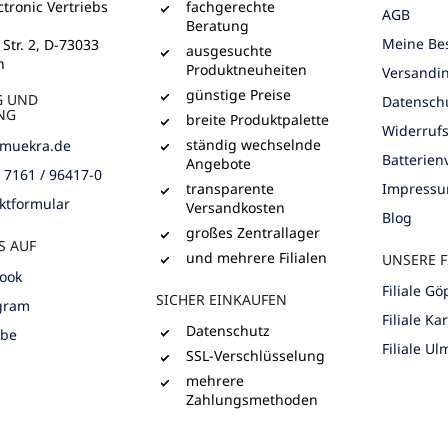
e
tronic Vertriebs
fachgerechte
AGB
n
Beratung
t
Meine Bes
 Str. 2, D-73033
ausgesuchte
e
n
Produktneuheiten
Versandi
d
günstige Preise
G UND
e
Datensch
NG
r
breite Produktpalette
Widerruf
L
ständig wechselnde
muekra.de
i
Batterie
Angebote
) 7161 / 96417-0
s
transparente
Impress
t
ktformular
Versandkosten
e
Blog
großes Zentrallager
S AUF
und mehrere Filialen
UNSERE F
ook
Filiale G
SICHER EINKAUFEN
gram
Filiale Ka
Datenschutz
ube
Filiale Ul
SSL-Verschlüsselung
mehrere
Zahlungsmethoden