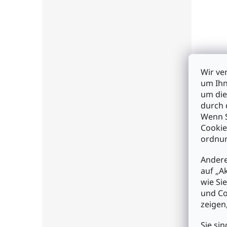
1.10.
Druc
Wir ve
Schr
um Ihn
um die
durch 
€5,3
Wenn S
Cookie
I
ordnun
Andere
auf „A
wie Si
und Co
zeigen
Sie sin