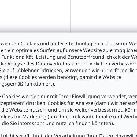
001.151/0104 RAFI
1.10.001.151/0301 RAFI
ktaster 15,2mm
Drucktaster 15,2mm
rwenden Cookies und andere Technologien auf unserer Web
aubanschluss 1xAus sw
Schraubanschluss 1xAus rt
en ein optimales Surfen auf unsere Website zu ermöglich
 Funktionalität, Leistung und Benutzerfreundlichkeit der W
die Analyse des Datenverkehrs kontinuierlich zu verbessern
0
€5,30
ie auf „Ablehnen“ drücken, verwenden wir nur erforderlic
s (diese Cookies werden benötigt, damit die Website
n den Warenkorb
In den Warenkorb
gsgemäß funktioniert).
 Cookies werden nur mit Ihrer Einwilligung verwendet, we
kzeptieren“ drücken. Cookies für Analyse (damit wir heraus
e die Website nutzen, und um sie weiter verbessern zu könn
okies für Marketing (um Ihnen relevante Inhalte und Wer
, die Sie interessant und nützlich finden könnten).
d nicht verpflichtet, der Verarbeitung Ihrer Daten einzuwilli