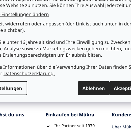
se Website zu nutzen. Sie können Ihre Auswahl jederzeit u
-Einstellungen ändern
01.011/1601 RAFI
eit widerrufen oder anpassen (der Link ist auch unten in de
alleuchten W2x4,6d rund
e sichtbar).
tehend blau
ie unter 16 Jahre alt sind und Ihre Einwilligung zu Zwecken
e Analyse sowie zu Marketingzwecken geben möchten, m
0
re Erziehungsberechtigten um Erlaubnis bitten.
n den Warenkorb
e Informationen über die Verwendung Ihrer Daten finden S
er
Datenschutzerklärung.
S
t
tellungen
Ablehnen
Akzept
e
u
e
r
e
chst du uns
Einkaufen bei Mükra
Kundens
l
e
Ihr Partner seit 1979
Über Mük
m