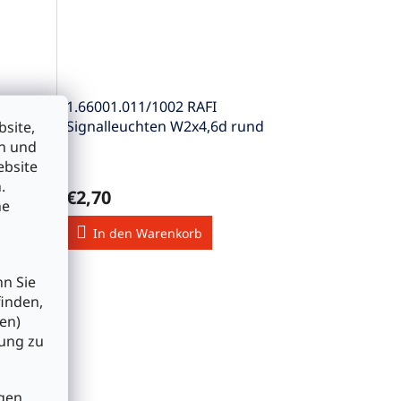
1.66001.011/1002 RAFI
Signalleuchten W2x4,6d rund
site,
vorstehend klar
en und
ebsite
.
€2,70
he
In den Warenkorb
nn Sie
finden,
en)
bung zu
gen,