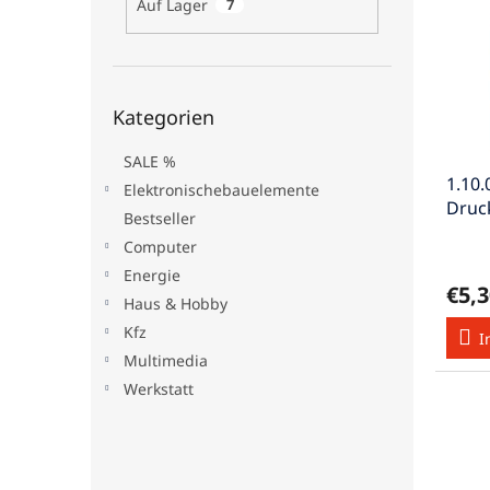
Auf Lager
7
t
s
e
e
o
d
r
e
t
Kategorien
r
i
Kategorien
überspringen
P
e
r
r
SALE %
1.10.
o
u
Elektronischebauelemente
Druc
d
n
Bestseller
Schr
u
g
Computer
k
Energie
t
€5,3
e
Haus & Hobby
Kfz
I
Multimedia
Werkstatt