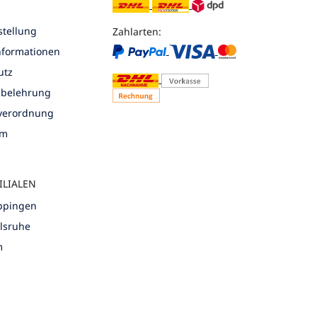
tellung
Zahlarten:
nformationen
utz
sbelehrung
nverordnung
um
ILIALEN
öppingen
rlsruhe
m