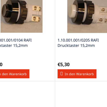
001.001/0104 RAFI
1.10.001.001/0205 RAFI
ktaster 15,2mm
Drucktaster 15,2mm
aubanschluss 1xEin sw
Schraubanschluss 1xEin ws
0
€5,30
n den Warenkorb
In den Warenkorb