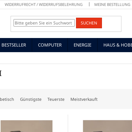
WIDERRUFRECHT / WIDERRUFSBELEHRUNG
MEINE BESTELLUNG
SUCHEN
BESTSELLER
COMPUTER
ENERGIE
HAUS & HOB
I
betisch
Günstigste
Teuerste
Meistverkauft