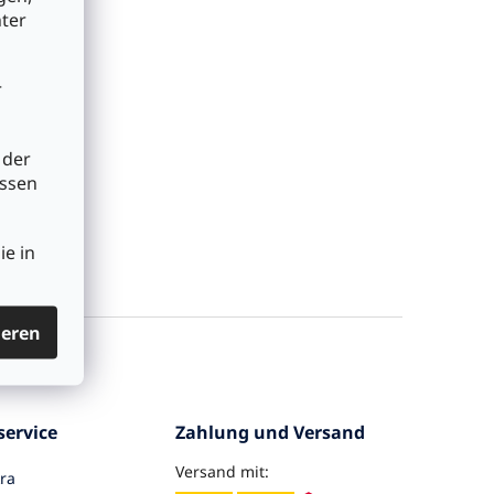
nter
r
 der
üssen
ie in
ieren
ervice
Zahlung und Versand
Versand mit:
ra