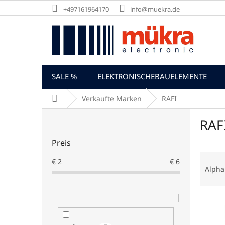
Zum
+497161964170
info@muekra.de
Inhalt
springen
SALE %
ELEKTRONISCHEBAUELEMENTE
Startseite
Verkaufte Marken
RAFI
S
RAF
e
i
Preis
t
P
e
€
2
€
6
r
n
Alpha
o
l
d
e
L
u
i
i
k
s
s
t
t