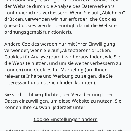
der Website durch die Analyse des Datenverkehrs
kontinuierlich zu verbessern. Wenn Sie auf „Ablehnen“
Zahlung und Versand
drücken, verwenden wir nur erforderliche Cookies
(diese Cookies werden benötigt, damit die Website
Versand mit:
ordnungsgemäß funktioniert).
Andere Cookies werden nur mit Ihrer Einwilligung
Zahlarten:
verwendet, wenn Sie auf „Akzeptieren“ drücken.
Cookies für Analyse (damit wir herausfinden, wie Sie
die Website nutzen, und um sie weiter verbessern zu
können) und Cookies für Marketing (um Ihnen
relevante Inhalte und Werbung zu zeigen, die Sie
interessant und nützlich finden könnten).
Sie sind nicht verpflichtet, der Verarbeitung Ihrer
Newsletter abonnieren
Daten einzuwilligen, um diese Website zu nutzen. Sie
können Ihre Auswahl jederzeit unter
Legen Sie Ihre E-Mail ein und wir werden Ihnen Informationen
über neue Produkte in unserem E-Shop zusenden.
Cookie-Einstellungen ändern
E-Mail