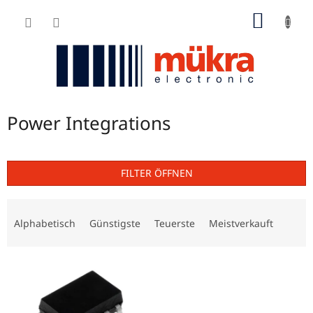
Zum
WARE
Inhalt
springen
Power Integrations
FILTER ÖFFNEN
P
r
Alphabetisch
Günstigste
Teuerste
Meistverkauft
o
d
L
u
i
k
s
t
t