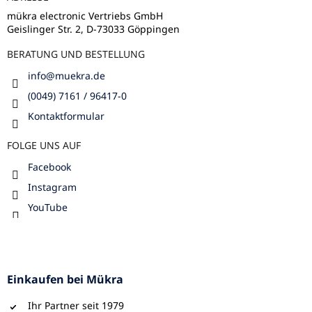
i
e
l
m
mükra electronic Vertriebs GmbH
e
Geislinger Str. 2, D-73033 Göppingen
e
n
BERATUNG UND BESTELLUNG
t
e
info
@
muekra.de
d
e
(0049) 7161 / 96417-0
r
Kontaktformular
L
i
FOLGE UNS AUF
s
t
Facebook
e
Instagram
YouTube
Einkaufen bei Mükra
Ihr Partner seit 1979