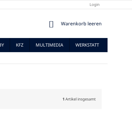
Login
WARENKORB
Warenkorb leeren
BY
KFZ
MULTIMEDIA
WERKSTATT
1
Artikel insgesamt