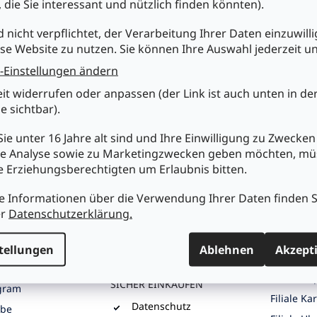
, die Sie interessant und nützlich finden könnten).
r
e
chst du uns
Einkaufen bei Mükra
Kundens
d nicht verpflichtet, der Verarbeitung Ihrer Daten einzuwilli
l
se Website zu nutzen. Sie können Ihre Auswahl jederzeit u
e
Ihr Partner seit 1979
m
Über Mük
-Einstellungen ändern
e
tronic Vertriebs
fachgerechte
AGB
n
Beratung
eit widerrufen oder anpassen (der Link ist auch unten in de
t
Meine Bes
 Str. 2, D-73033
e sichtbar).
ausgesuchte
e
n
Produktneuheiten
Versandi
d
ie unter 16 Jahre alt sind und Ihre Einwilligung zu Zwecken
günstige Preise
e
G UND
Datensch
e Analyse sowie zu Marketingzwecken geben möchten, m
NG
r
breite Produktpalette
Widerruf
re Erziehungsberechtigten um Erlaubnis bitten.
L
ständig wechselnde
muekra.de
i
Batterie
Angebote
s
) 7161 / 96417-0
e Informationen über die Verwendung Ihrer Daten finden S
transparente
Impress
t
er
Datenschutzerklärung.
ktformular
Versandkosten
e
Blog
großes Zentrallager
S AUF
tellungen
Ablehnen
Akzept
und mehrere Filialen
UNSERE F
ook
Filiale G
SICHER EINKAUFEN
gram
Filiale Ka
Datenschutz
ube