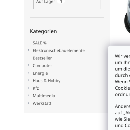
Auf Lager
1
t
s
e
e
o
d
r
e
t
Kategorien
r
i
Kategorien
überspringen
P
e
r
r
SALE %
o
CD-R
u
Elektronischebauelemente
d
n
Wir ve
Bestseller
u
g
um Ihn
Computer
k
um die
Energie
t
durch 
€9,5
e
Haus & Hobby
Wenn S
Cookie
Kfz
I
ordnun
Multimedia
Werkstatt
Andere
auf „A
F
wie Si
u
und Co
ß