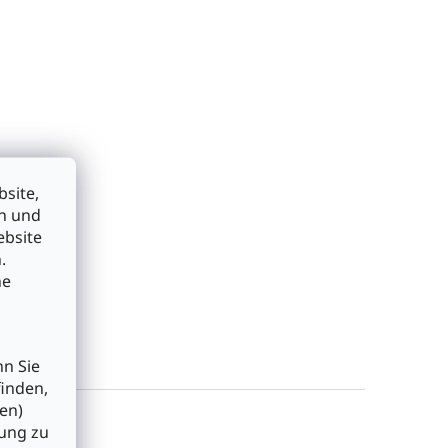
site,
en und
ebsite
.
he
nn Sie
finden,
en)
bung zu