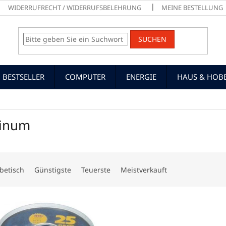
WIDERRUFRECHT / WIDERRUFSBELEHRUNG
MEINE BESTELLUNG
SUCHEN
BESTSELLER
COMPUTER
ENERGIE
HAUS & HOB
tinum
betisch
Günstigste
Teuerste
Meistverkauft