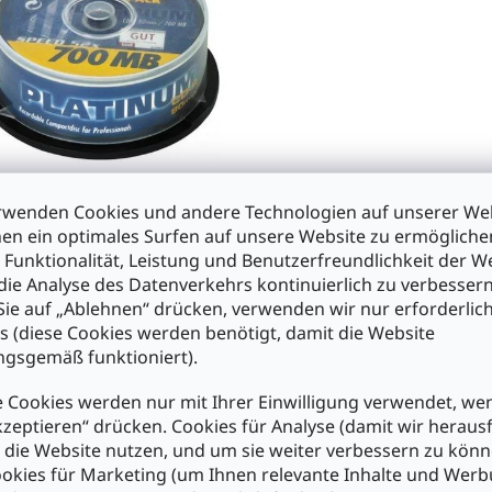
700MB
rwenden Cookies und andere Technologien auf unserer Web
en ein optimales Surfen auf unsere Website zu ermöglich
 Funktionalität, Leistung und Benutzerfreundlichkeit der W
die Analyse des Datenverkehrs kontinuierlich zu verbessern
0
ie auf „Ablehnen“ drücken, verwenden wir nur erforderlic
s (diese Cookies werden benötigt, damit die Website
n den Warenkorb
gsgemäß funktioniert).
S
 Cookies werden nur mit Ihrer Einwilligung verwendet, we
t
kzeptieren“ drücken. Cookies für Analyse (damit wir heraus
e
e die Website nutzen, und um sie weiter verbessern zu könn
u
okies für Marketing (um Ihnen relevante Inhalte und Wer
e