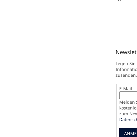
Newslet
Legen Sie
Informati
zusenden.
E-Mail
Melden S
kostenlo
zum News
Datensc
ANME