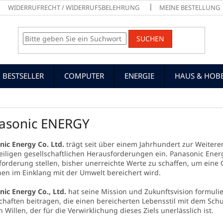
WIDERRUFRECHT / WIDERRUFSBELEHRUNG
MEINE BESTELLUNG
SUCHEN
BESTSELLER
COMPUTER
ENERGIE
HAUS & HOB
asonic ENERGY
nic Energy Co. Ltd.
trägt seit über einem Jahrhundert zur Weitere
eiligen gesellschaftlichen Herausforderungen ein.
Panasonic Energy
orderung stellen, bisher unerreichte Werte zu schaffen, um eine G
en im Einklang mit der Umwelt bereichert wird.
ic Energy Co., Ltd.
hat seine Mission und Zukunftsvision formulie
chaften beitragen, die einen bereicherten Lebensstil mit dem Sch
 Willen, der für die Verwirklichung dieses Ziels unerlässlich ist.