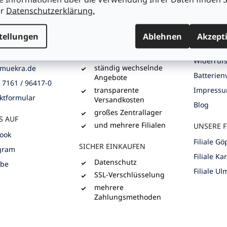
AGB
n
Beratung
er
Datenschutzerklärung.
t
Meine Bes
 Str. 2, D-73033
ausgesuchte
e
n
Produktneuheiten
Versandi
tellungen
Ablehnen
d
Akzept
günstige Preise
G UND
e
Datensch
NG
r
breite Produktpalette
Widerruf
L
ständig wechselnde
muekra.de
i
Batterie
Angebote
) 7161 / 96417-0
s
transparente
Impress
t
ktformular
Versandkosten
e
Blog
großes Zentrallager
S AUF
und mehrere Filialen
UNSERE F
ook
Filiale G
SICHER EINKAUFEN
gram
Filiale Ka
Datenschutz
ube
Filiale Ul
SSL-Verschlüsselung
mehrere
Zahlungsmethoden