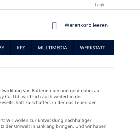
Login
WARENKORB
Warenkorb leeren
BY
KFZ
MULTIMEDIA
WERKSTATT
ntwicklung von Batterien bei und geht dabei auf
 Co. Ltd. wird sich auch weiterhin der
esellschaft zu schaffen, in der das Leben der
rt: Wir wollen zur Entwicklung nachhaltiger
utz der Umwelt in Einklang bringen. Und wir haben