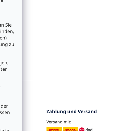
nn Sie
finden,
en)
bung zu
gen,
nter
r
 der
ervice
Zahlung und Versand
üssen
Versand mit:
ra
ie in