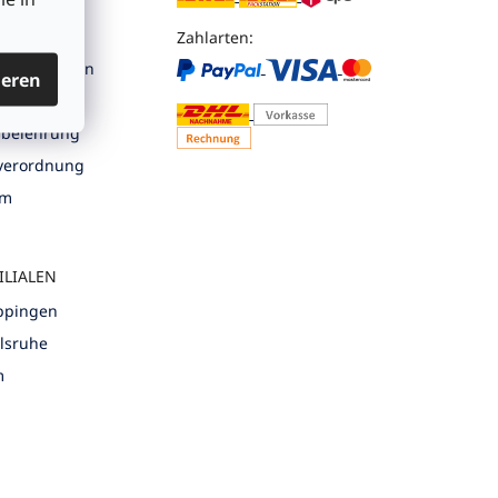
tellung
Zahlarten:
nformationen
ieren
utz
sbelehrung
nverordnung
um
ILIALEN
öppingen
rlsruhe
m