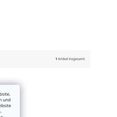
1
Artikel insgesamt
site,
en und
ebsite
.
he