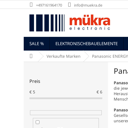
Zum
+497161964170
info@muekra.de
Inhalt
springen
SALE %
ELEKTRONISCHEBAUELEMENTE
Startseite
Verkaufte Marken
Panasonic ENERGY
S
Pan
e
i
Preis
t
Panaso
die jew
e
€
5
€
6
Herausf
n
Mensch
l
e
Panason
i
Gesells
s
unseren
t