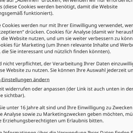
s (diese Cookies werden benötigt, damit die Website
gsgemäß funktioniert).
 Micro/1000LF AAA Ni-MH
 1000mAh Lötfahne
 Cookies werden nur mit Ihrer Einwilligung verwendet, we
kzeptieren“ drücken. Cookies für Analyse (damit wir heraus
e die Website nutzen, und um sie weiter verbessern zu könn
okies für Marketing (um Ihnen relevante Inhalte und Wer
0
, die Sie interessant und nützlich finden könnten).
n den Warenkorb
d nicht verpflichtet, der Verarbeitung Ihrer Daten einzuwilli
se Website zu nutzen. Sie können Ihre Auswahl jederzeit u
S
-Einstellungen ändern
t
e
eit widerrufen oder anpassen (der Link ist auch unten in de
u
e sichtbar).
e
r
ie unter 16 Jahre alt sind und Ihre Einwilligung zu Zwecken
e
chst du uns
Einkaufen bei Mükra
Kundens
e Analyse sowie zu Marketingzwecken geben möchten, m
l
re Erziehungsberechtigten um Erlaubnis bitten.
e
Ihr Partner seit 1979
Über Mük
m
e
tronic Vertriebs
fachgerechte
e Informationen über die Verwendung Ihrer Daten finden S