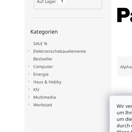
Auf Lager
1
e
Kategorien
Kategorien
überspringen
SALE %
Elektronischebauelemente
P
Bestseller
r
Computer
Alpha
o
Energie
d
Haus & Hobby
L
u
Kfz
i
k
s
Multimedia
t
t
s
Werkstatt
Wir ve
e
o
um Ihn
d
r
um die
e
t
durch 
r
i
Wenn S