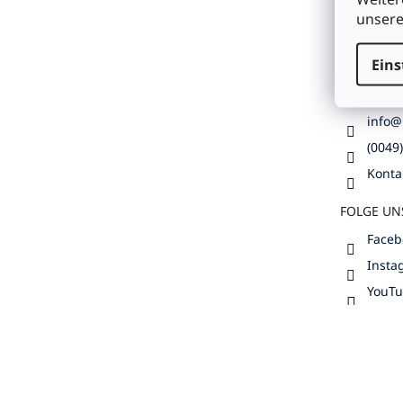
GmbH
unser
Geislinger
Göppinge
Eins
BERATUN
BESTELLU
info
@
(0049
Konta
FOLGE UN
Faceb
Insta
YouT