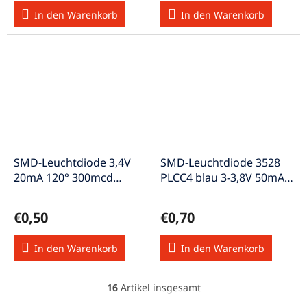
In den Warenkorb
In den Warenkorb
SMD-Leuchtdiode 3,4V
SMD-Leuchtdiode 3528
20mA 120° 300mcd
PLCC4 blau 3-3,8V 50mA
warmweiss SMD-
120° 1560mcd 470nm
LED0603/ww
SMD-LED3528/Blau
€0,50
€0,70
In den Warenkorb
In den Warenkorb
16
Artikel insgesamt
S
t