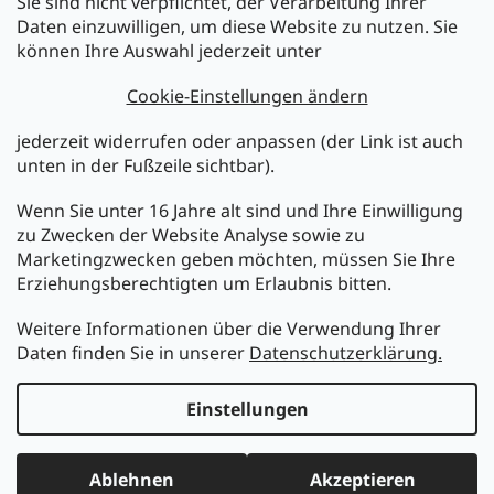
Sie sind nicht verpflichtet, der Verarbeitung Ihrer
Newsletter abonnieren
Daten einzuwilligen, um diese Website zu nutzen. Sie
können Ihre Auswahl jederzeit unter
Legen Sie Ihre E-Mail ein und wir werden Ihnen Informationen
über neue Produkte in unserem E-Shop zusenden.
Cookie-Einstellungen ändern
E-Mail
jederzeit widerrufen oder anpassen (der Link ist auch
unten in der Fußzeile sichtbar).
Melden Sie sich jetzt für den mükra Newsletter an,
kostenlos und jederzeit kündbar! Mit der Anmeldung zum
Wenn Sie unter 16 Jahre alt sind und Ihre Einwilligung
Newsletter bestätigen Sie Ihr Einverständnis mit der
zu Zwecken der Website Analyse sowie zu
Datenschutzerklärung
.
Marketingzwecken geben möchten, müssen Sie Ihre
Erziehungsberechtigten um Erlaubnis bitten.
ANMELDEN
Weitere Informationen über die Verwendung Ihrer
Daten finden Sie in unserer
Datenschutzerklärung.
Erstellt von Shoptet
Einstellungen
Copyright 2026
MüKRA electronic Vertriebs GmbH
. Alle
Ablehnen
Akzeptieren
Rechte vorbehalten.
Cookie-Einstellungen ändern