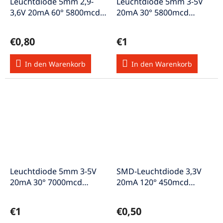
Leuchtdiode 5mm 2,9-
Leuchtdiode 5mm 3-5V
3,6V 20mA 60° 5800mcd
20mA 30° 5800mcd
warmweiss
LED5mmw-ws-flackernd
LED5mmww/5800/60°
€0,80
€1
In den Warenkorb
In den Warenkorb
Leuchtdiode 5mm 3-5V
SMD-Leuchtdiode 3,3V
20mA 30° 7000mcd
20mA 120° 450mcd
LED5mmweiss-flackernd
warmweiss SMD-
LED0805/ww
€1
€0,50