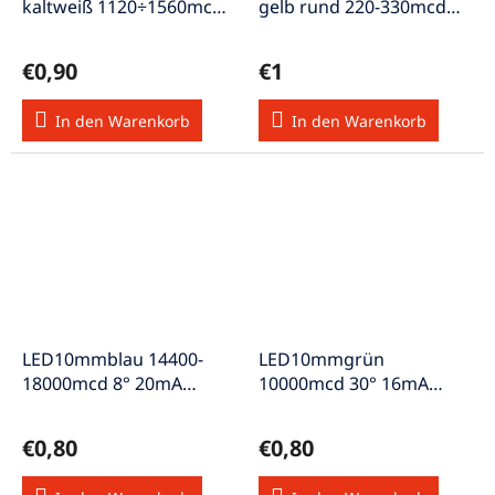
kaltweiß 1120÷1560mcd
gelb rund 220-330mcd
120° Front konkav
60° 3-5V 20mA
2,9÷3,4V
€0,90
€1
In den Warenkorb
In den Warenkorb
LED10mmblau 14400-
LED10mmgrün
18000mcd 8° 20mA
10000mcd 30° 16mA
transparent gewölbt
transparent gewölbt
€0,80
€0,80