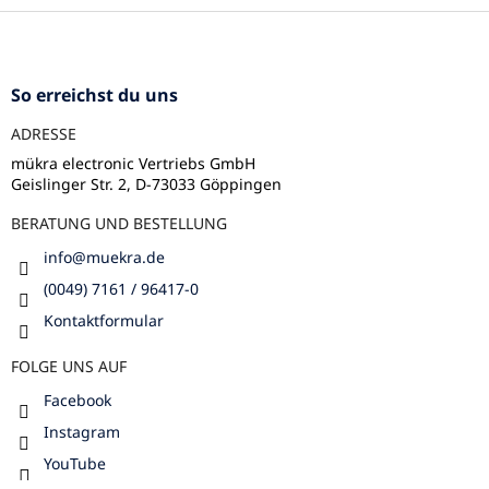
e
F
u
u
e
ß
r
z
So erreichst du uns
e
e
l
ADRESSE
i
e
l
m
mükra electronic Vertriebs GmbH
e
Geislinger Str. 2, D-73033 Göppingen
e
n
BERATUNG UND BESTELLUNG
t
e
info
@
muekra.de
d
e
(0049) 7161 / 96417-0
r
Kontaktformular
L
i
FOLGE UNS AUF
s
t
Facebook
e
Instagram
YouTube