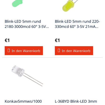
e
o
d
r
e
t
r
i
P
e
Blink-LED 5mm rund
Blink-LED 5mm rund 220-
r
r
2180-3000mcd 60° 3-5V
330mcd 60° 3-5V 21mA
o
u
20mA diffus V622grün
diffus V623gelb
d
n
€1
€1
u
g
k
In den Warenkorb
In den Warenkorb
t
e
Konkav5mmws/1000
L-36BYD Blink-LED 3mm