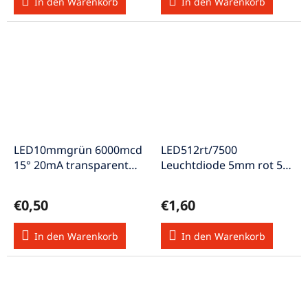
In den Warenkorb
In den Warenkorb
LED10mmgrün 6000mcd
LED512rt/7500
15° 20mA transparent
Leuchtdiode 5mm rot 5-
gewölbt
20V 18mA CRLED
7500mcd 30°
€0,50
€1,60
In den Warenkorb
In den Warenkorb