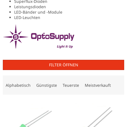
Superflux-Dioden
Leistungsdioden
LED-Bänder und -Module
LED-Leuchten
FILTER ÖFFNEN
P
r
Alphabetisch
Günstigste
Teuerste
Meistverkauft
o
d
L
u
i
k
s
t
t
s