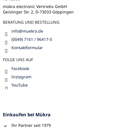
i
e
l
m
mükra electronic Vertriebs GmbH
e
Geislinger Str. 2, D-73033 Göppingen
e
n
BERATUNG UND BESTELLUNG
t
e
info
@
muekra.de
d
e
(0049) 7161 / 96417-0
r
Kontaktformular
L
i
FOLGE UNS AUF
s
t
Facebook
e
Instagram
YouTube
Einkaufen bei Mükra
Ihr Partner seit 1979