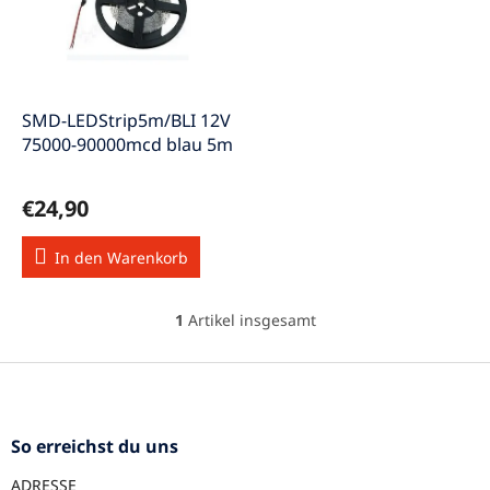
s
e
o
d
r
e
t
r
i
P
e
SMD-LEDStrip5m/BLI 12V
r
r
75000-90000mcd blau 5m
o
u
d
n
€24,90
u
g
k
In den Warenkorb
t
e
1
Artikel insgesamt
S
t
e
F
u
u
e
ß
r
z
So erreichst du uns
e
e
l
ADRESSE