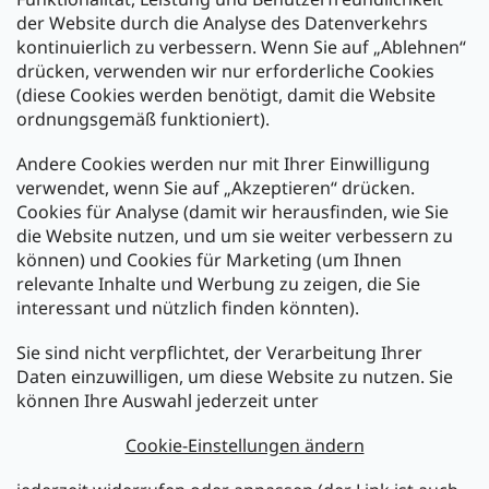
der Website durch die Analyse des Datenverkehrs
kontinuierlich zu verbessern. Wenn Sie auf „Ablehnen“
Zahlung und Versand
drücken, verwenden wir nur erforderliche Cookies
(diese Cookies werden benötigt, damit die Website
Versand mit:
ordnungsgemäß funktioniert).
Andere Cookies werden nur mit Ihrer Einwilligung
Zahlarten:
verwendet, wenn Sie auf „Akzeptieren“ drücken.
Cookies für Analyse (damit wir herausfinden, wie Sie
die Website nutzen, und um sie weiter verbessern zu
können) und Cookies für Marketing (um Ihnen
relevante Inhalte und Werbung zu zeigen, die Sie
interessant und nützlich finden könnten).
Sie sind nicht verpflichtet, der Verarbeitung Ihrer
Newsletter abonnieren
Daten einzuwilligen, um diese Website zu nutzen. Sie
können Ihre Auswahl jederzeit unter
Legen Sie Ihre E-Mail ein und wir werden Ihnen Informationen
über neue Produkte in unserem E-Shop zusenden.
Cookie-Einstellungen ändern
E-Mail