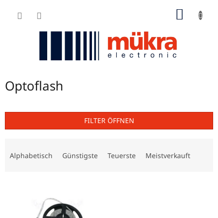
Zum
WARE
Inhalt
springen
Optoflash
FILTER ÖFFNEN
P
r
Alphabetisch
Günstigste
Teuerste
Meistverkauft
o
d
L
u
i
k
s
t
t