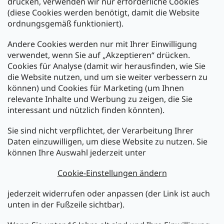
drücken, verwenden wir nur erforderliche Cookies
(diese Cookies werden benötigt, damit die Website
Versand mit:
ordnungsgemäß funktioniert).
Andere Cookies werden nur mit Ihrer Einwilligung
Zahlarten:
verwendet, wenn Sie auf „Akzeptieren“ drücken.
Cookies für Analyse (damit wir herausfinden, wie Sie
die Website nutzen, und um sie weiter verbessern zu
können) und Cookies für Marketing (um Ihnen
relevante Inhalte und Werbung zu zeigen, die Sie
interessant und nützlich finden könnten).
Sie sind nicht verpflichtet, der Verarbeitung Ihrer
Newsletter abonnieren
Daten einzuwilligen, um diese Website zu nutzen. Sie
können Ihre Auswahl jederzeit unter
Legen Sie Ihre E-Mail ein und wir werden Ihnen Informationen
über neue Produkte in unserem E-Shop zusenden.
Cookie-Einstellungen ändern
E-Mail
jederzeit widerrufen oder anpassen (der Link ist auch
unten in der Fußzeile sichtbar).
Melden Sie sich jetzt für den mükra Newsletter an,
kostenlos und jederzeit kündbar! Mit der Anmeldung zum