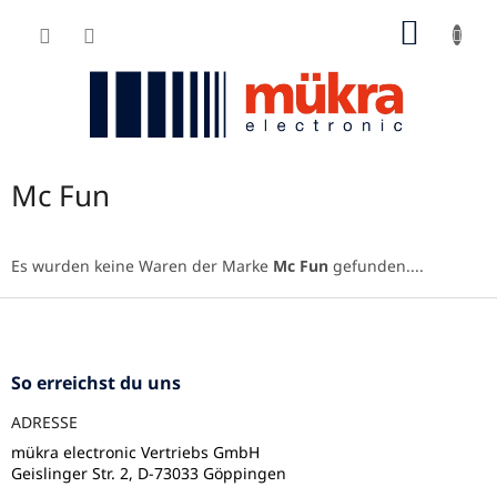
Zum
WARE
Inhalt
springen
Mc Fun
Es wurden keine Waren der Marke
Mc Fun
gefunden....
F
u
ß
z
So erreichst du uns
e
ADRESSE
i
l
mükra electronic Vertriebs GmbH
Geislinger Str. 2, D-73033 Göppingen
e