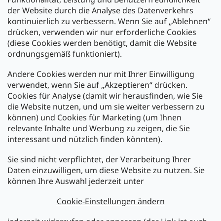
der Website durch die Analyse des Datenverkehrs
kontinuierlich zu verbessern. Wenn Sie auf „Ablehnen“
Zahlung und Versand
drücken, verwenden wir nur erforderliche Cookies
(diese Cookies werden benötigt, damit die Website
Versand mit:
ordnungsgemäß funktioniert).
Andere Cookies werden nur mit Ihrer Einwilligung
Zahlarten:
verwendet, wenn Sie auf „Akzeptieren“ drücken.
Cookies für Analyse (damit wir herausfinden, wie Sie
die Website nutzen, und um sie weiter verbessern zu
können) und Cookies für Marketing (um Ihnen
relevante Inhalte und Werbung zu zeigen, die Sie
interessant und nützlich finden könnten).
Sie sind nicht verpflichtet, der Verarbeitung Ihrer
Newsletter abonnieren
Daten einzuwilligen, um diese Website zu nutzen. Sie
können Ihre Auswahl jederzeit unter
Legen Sie Ihre E-Mail ein und wir werden Ihnen Informationen
über neue Produkte in unserem E-Shop zusenden.
Cookie-Einstellungen ändern
E-Mail