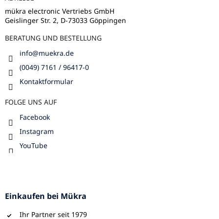
i
e
l
m
mükra electronic Vertriebs GmbH
e
Geislinger Str. 2, D-73033 Göppingen
e
n
BERATUNG UND BESTELLUNG
t
e
info
@
muekra.de
d
e
(0049) 7161 / 96417-0
r
Kontaktformular
L
i
FOLGE UNS AUF
s
t
Facebook
e
Instagram
YouTube
Einkaufen bei Mükra
Ihr Partner seit 1979