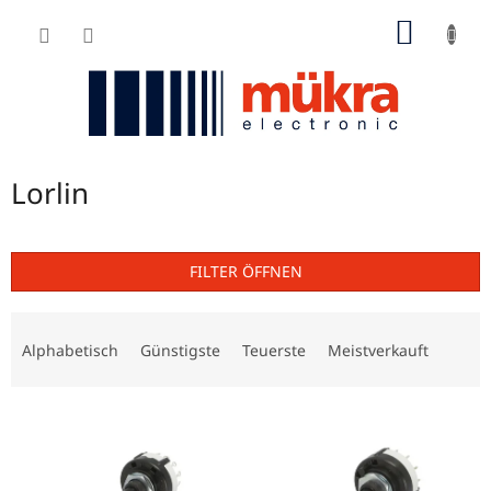
Zum
WARE
Inhalt
springen
Lorlin
FILTER ÖFFNEN
P
r
Alphabetisch
Günstigste
Teuerste
Meistverkauft
o
d
L
u
i
k
s
t
t