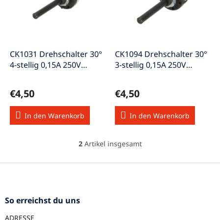
s
e
o
d
r
e
t
r
i
P
e
CK1031 Drehschalter 30°
CK1094 Drehschalter 30°
r
r
4-stellig 0,15A 250V
3-stellig 0,15A 250V
o
u
AC/DC
AC/DC
d
n
€4,50
€4,50
u
g
k
In den Warenkorb
In den Warenkorb
t
e
2
Artikel insgesamt
S
t
e
F
u
u
e
ß
r
z
So erreichst du uns
e
e
l
ADRESSE