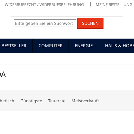
WIDERRUFRECHT / WIDERRUFSBELEHRUNG
MEINE BESTELLUNG
SUCHEN
BESTSELLER
COMPUTER
ENERGIE
HAUS & HOB
DA
betisch
Günstigste
Teuerste
Meistverkauft