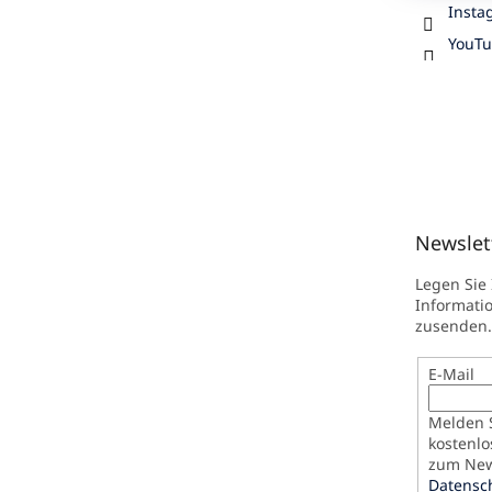
Insta
YouT
Newslet
Legen Sie
Informati
zusenden.
E-Mail
Melden S
kostenlo
zum News
Datensc