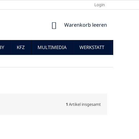
Login
WARENKORB
Warenkorb leeren
BY
KFZ
MULTIMEDIA
WERKSTATT
1
Artikel insgesamt