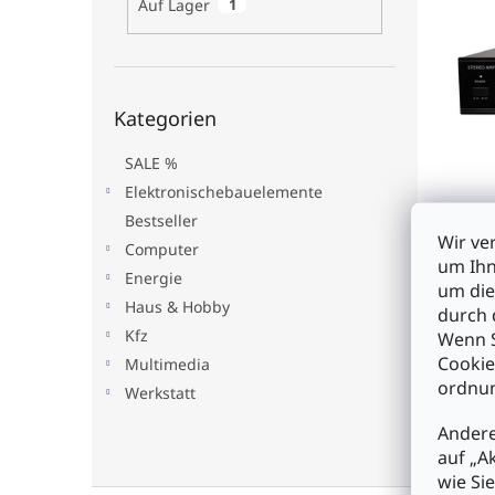
Auf Lager
1
t
s
e
e
o
d
r
e
t
Kategorien
r
i
Kategorien
überspringen
P
e
r
r
SALE %
o
u
Elektronischebauelemente
d
n
Bestseller
u
g
Wir ve
KODA
Computer
k
um Ihn
Stere
Energie
t
um die
Hoch
e
Haus & Hobby
durch 
Kfz
Wenn S
€13
Cookie
Multimedia
ordnun
Werkstatt
I
Andere
auf „A
wie Si