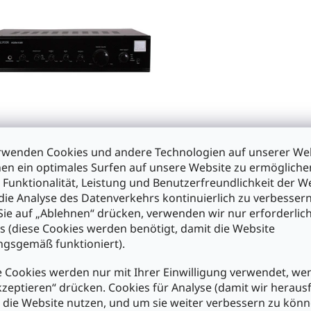
rwenden Cookies und andere Technologien auf unserer Web
1305sw hochwertiger
en ein optimales Surfen auf unsere Website zu ermöglich
o Audioverstärker in
 Funktionalität, Leistung und Benutzerfreundlichkeit der W
glanz
die Analyse des Datenverkehrs kontinuierlich zu verbessern
ie auf „Ablehnen“ drücken, verwenden wir nur erforderlic
9,95
s (diese Cookies werden benötigt, damit die Website
gsgemäß funktioniert).
n den Warenkorb
 Cookies werden nur mit Ihrer Einwilligung verwendet, we
kzeptieren“ drücken. Cookies für Analyse (damit wir heraus
S
e die Website nutzen, und um sie weiter verbessern zu könn
t