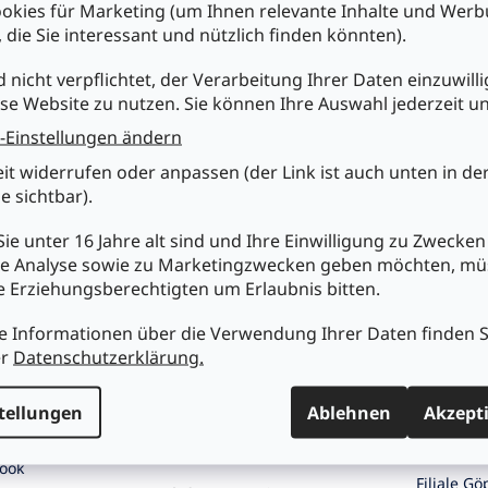
e
okies für Marketing (um Ihnen relevante Inhalte und Wer
u
, die Sie interessant und nützlich finden könnten).
e
r
d nicht verpflichtet, der Verarbeitung Ihrer Daten einzuwilli
e
se Website zu nutzen. Sie können Ihre Auswahl jederzeit u
chst du uns
Einkaufen bei Mükra
Kundens
l
e
-Einstellungen ändern
Ihr Partner seit 1979
Über Mük
m
eit widerrufen oder anpassen (der Link ist auch unten in de
e
tronic Vertriebs
fachgerechte
AGB
n
e sichtbar).
Beratung
t
Meine Bes
 Str. 2, D-73033
ausgesuchte
e
n
ie unter 16 Jahre alt sind und Ihre Einwilligung zu Zwecken
Produktneuheiten
Versandi
d
e Analyse sowie zu Marketingzwecken geben möchten, m
günstige Preise
G UND
e
Datensch
re Erziehungsberechtigten um Erlaubnis bitten.
NG
r
breite Produktpalette
Widerruf
L
ständig wechselnde
muekra.de
e Informationen über die Verwendung Ihrer Daten finden S
i
Batterie
Angebote
er
Datenschutzerklärung.
) 7161 / 96417-0
s
transparente
Impress
t
ktformular
Versandkosten
e
Blog
tellungen
Ablehnen
Akzept
großes Zentrallager
S AUF
und mehrere Filialen
UNSERE F
ook
Filiale G